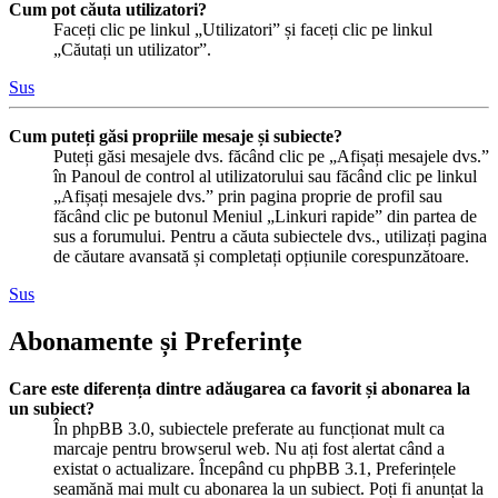
Cum pot căuta utilizatori?
Faceți clic pe linkul „Utilizatori” și faceți clic pe linkul
„Căutați un utilizator”.
Sus
Cum puteți găsi propriile mesaje și subiecte?
Puteți găsi mesajele dvs. făcând clic pe „Afișați mesajele dvs.”
în Panoul de control al utilizatorului sau făcând clic pe linkul
„Afișați mesajele dvs.” prin pagina proprie de profil sau
făcând clic pe butonul Meniul „Linkuri rapide” din partea de
sus a forumului. Pentru a căuta subiectele dvs., utilizați pagina
de căutare avansată și completați opțiunile corespunzătoare.
Sus
Abonamente și Preferințe
Care este diferența dintre adăugarea ca favorit și abonarea la
un subiect?
În phpBB 3.0, subiectele preferate au funcționat mult ca
marcaje pentru browserul web. Nu ați fost alertat când a
existat o actualizare. Începând cu phpBB 3.1, Preferințele
seamănă mai mult cu abonarea la un subiect. Poți fi anunțat la