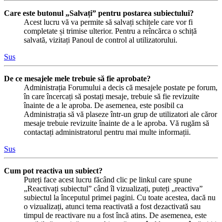
Care este butonul „Salvați” pentru postarea subiectului?
Acest lucru vă va permite să salvați schițele care vor fi
completate și trimise ulterior. Pentru a reîncărca o schiță
salvată, vizitați Panoul de control al utilizatorului.
Sus
De ce mesajele mele trebuie să fie aprobate?
Administrația Forumului a decis că mesajele postate pe forum,
în care încercați să postați mesaje, trebuie să fie revizuite
înainte de a le aproba. De asemenea, este posibil ca
Administrația să vă plaseze într-un grup de utilizatori ale căror
mesaje trebuie revizuite înainte de a le aproba. Vă rugăm să
contactați administratorul pentru mai multe informații.
Sus
Cum pot reactiva un subiect?
Puteți face acest lucru făcând clic pe linkul care spune
„Reactivați subiectul” când îl vizualizați, puteți „reactiva”
subiectul la începutul primei pagini. Cu toate acestea, dacă nu
o vizualizați, atunci tema reactivată a fost dezactivată sau
timpul de reactivare nu a fost încă atins. De asemenea, este