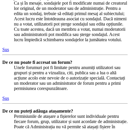
Ca și în mesaje, sondajele pot fi modificate numai de creatorul
lor original, de un moderator sau de administrație. Pentru a
edita un sondaj, trebuie să editați primul mesaj al subiectului;
Acest lucru este întotdeauna asociat cu sondajul. Dacă nimeni
nu a votat, utilizatorii pot șterge sondajul sau edita opțiunile.
Cu toate acestea, dacă un membru a votat, numai moderatorii
sau administratorii pot modifica sau șterge sondajul. Acest
lucru împiedică schimbarea sondajelor la jumătatea votului.
Sus
De ce nu poate fi accesat un forum?
Unele forumuri pot fi limitate pentru anumiți utilizatori sau
grupuri și pentru a vizualiza, citi, publica sau a lua o altă
acțiune acolo este nevoie de o autorizație specială. Contactați
un moderator sau un administrator de forum pentru a primi
permisiunea corespunzătoare.
Sus
De ce nu puteți adăuga atașamente?
Permisiunile de atașare a fișierelor sunt individuale pentru
fiecare forum, grup, utilizator și sunt acordate de administrație.
Poate că Administrația nu vă permite să atașați fișiere în