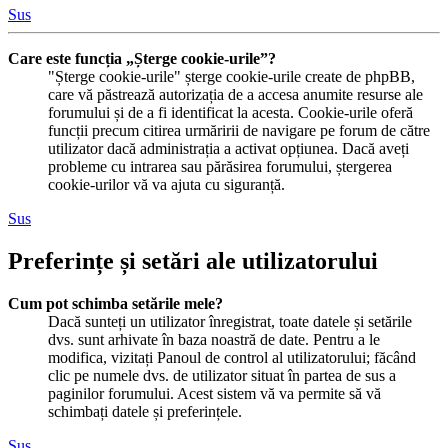
Sus
Care este funcția „Șterge cookie-urile”?
"Șterge cookie-urile" șterge cookie-urile create de phpBB,
care vă păstrează autorizația de a accesa anumite resurse ale
forumului și de a fi identificat la acesta. Cookie-urile oferă
funcții precum citirea urmăririi de navigare pe forum de către
utilizator dacă administrația a activat opțiunea. Dacă aveți
probleme cu intrarea sau părăsirea forumului, ștergerea
cookie-urilor vă va ajuta cu siguranță.
Sus
Preferințe și setări ale utilizatorului
Cum pot schimba setările mele?
Dacă sunteți un utilizator înregistrat, toate datele și setările
dvs. sunt arhivate în baza noastră de date. Pentru a le
modifica, vizitați Panoul de control al utilizatorului; făcând
clic pe numele dvs. de utilizator situat în partea de sus a
paginilor forumului. Acest sistem vă va permite să vă
schimbați datele și preferințele.
Sus