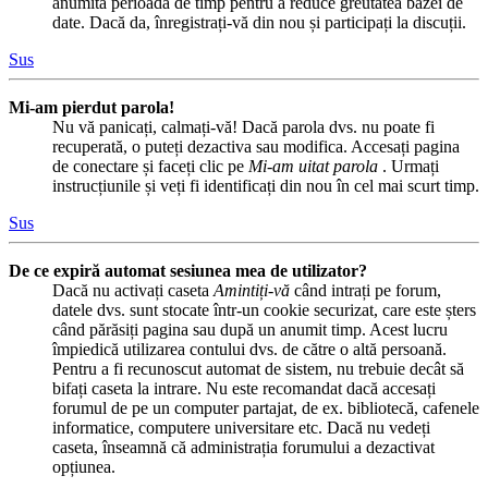
anumită perioadă de timp pentru a reduce greutatea bazei de
date. Dacă da, înregistrați-vă din nou și participați la discuții.
Sus
Mi-am pierdut parola!
Nu vă panicați, calmați-vă! Dacă parola dvs. nu poate fi
recuperată, o puteți dezactiva sau modifica. Accesați pagina
de conectare și faceți clic pe
Mi-am uitat parola
. Urmați
instrucțiunile și veți fi identificați din nou în cel mai scurt timp.
Sus
De ce expiră automat sesiunea mea de utilizator?
Dacă nu activați caseta
Amintiți-vă
când intrați pe forum,
datele dvs. sunt stocate într-un cookie securizat, care este șters
când părăsiți pagina sau după un anumit timp. Acest lucru
împiedică utilizarea contului dvs. de către o altă persoană.
Pentru a fi recunoscut automat de sistem, nu trebuie decât să
bifați caseta la intrare. Nu este recomandat dacă accesați
forumul de pe un computer partajat, de ex. bibliotecă, cafenele
informatice, computere universitare etc. Dacă nu vedeți
caseta, înseamnă că administrația forumului a dezactivat
opțiunea.