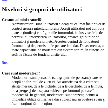
Niveluri și grupuri de utilizatori
Ce sunt administratorii?
Administratorii sunt utilizatorii alocați cu cel mai înalt nivel de
control asupra întregului forum. Acești utilizatori pot controla
toate acțiunile și configurațiile forumului, inclusiv setările de
permisiuni, interzicerea utilizatorilor, crearea grupurilor de
utilizatori și moderatorii etc. Acestea depind de fondatorul
forumului și de permisiunile pe care le-a dat. De asemenea, au
toate capacitățile de moderare din fiecare forum, în funcție de
setările făcute de fondatorul site-ului.
Sus
Care sunt moderatorii?
Moderatorii sunt persoane (sau grupuri de persoane) care se
ocupă de forumul de zi cu zi. Au autoritatea de a edita sau
șterge mesaje, de a le închide, de a le deschide, de a le muta,
de a șterge și de a separa subiecte pe forumul pe care îl
moderează. În general, moderatorii sunt prezenți pentru a
împiedica utilizatorii să iasă din subiect sau să posteze spam și
/ sau conținut rău intenționat.