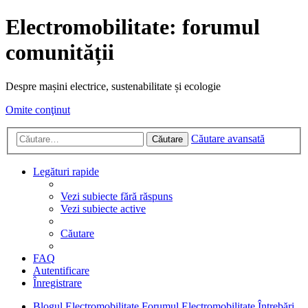
Electromobilitate: forumul
comunității
Despre mașini electrice, sustenabilitate și ecologie
Omite conţinut
Căutare avansată
Căutare
Legături rapide
Vezi subiecte fără răspuns
Vezi subiecte active
Căutare
FAQ
Autentificare
Înregistrare
Blogul Electromobilitate
Forumul Electromobilitate
Întrebări