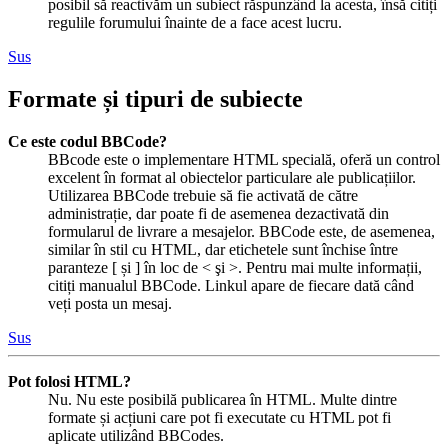
posibil să reactivăm un subiect răspunzând la acesta, însă citiți
regulile forumului înainte de a face acest lucru.
Sus
Formate și tipuri de subiecte
Ce este codul BBCode?
BBcode este o implementare HTML specială, oferă un control
excelent în format al obiectelor particulare ale publicațiilor.
Utilizarea BBCode trebuie să fie activată de către
administrație, dar poate fi de asemenea dezactivată din
formularul de livrare a mesajelor. BBCode este, de asemenea,
similar în stil cu HTML, dar etichetele sunt închise între
paranteze [ și ] în loc de < şi >. Pentru mai multe informații,
citiți manualul BBCode. Linkul apare de fiecare dată când
veți posta un mesaj.
Sus
Pot folosi HTML?
Nu. Nu este posibilă publicarea în HTML. Multe dintre
formate și acțiuni care pot fi executate cu HTML pot fi
aplicate utilizând BBCodes.