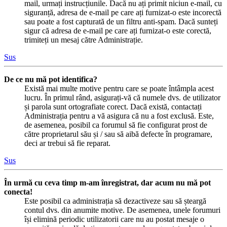
mail, urmați instrucțiunile. Dacă nu ați primit niciun e-mail, cu
siguranță, adresa de e-mail pe care ați furnizat-o este incorectă
sau poate a fost capturată de un filtru anti-spam. Dacă sunteți
sigur că adresa de e-mail pe care ați furnizat-o este corectă,
trimiteți un mesaj către Administrație.
Sus
De ce nu mă pot identifica?
Există mai multe motive pentru care se poate întâmpla acest
lucru. În primul rând, asigurați-vă că numele dvs. de utilizator
și parola sunt ortografiate corect. Dacă există, contactați
Administrația pentru a vă asigura că nu a fost exclusă. Este,
de asemenea, posibil ca forumul să fie configurat prost de
către proprietarul său și / sau să aibă defecte în programare,
deci ar trebui să fie reparat.
Sus
În urmă cu ceva timp m-am înregistrat, dar acum nu mă pot
conecta!
Este posibil ca administrația să dezactiveze sau să șteargă
contul dvs. din anumite motive. De asemenea, unele forumuri
își elimină periodic utilizatorii care nu au postat mesaje o