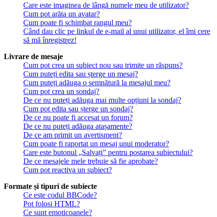
Care este imaginea de lângă numele meu de utilizator?
Cum pot arăta un avatar?
Cum poate fi schimbat rangul meu?
Când dau clic pe linkul de e-mail al unui utilizator, el îmi cere
să mă înregistrez!
Livrare de mesaje
Cum pot crea un subiect nou sau trimite un răspuns?
Cum puteți edita sau șterge un mesaj?
Cum puteți adăuga o semnătură la mesajul meu?
Cum pot crea un sondaj?
De ce nu puteți adăuga mai multe opțiuni la sondaj?
Cum pot edita sau șterge un sondaj?
De ce nu poate fi accesat un forum?
De ce nu puteți adăuga atașamente?
De ce am primit un avertisment?
Cum poate fi raportat un mesaj unui moderator?
Care este butonul „Salvați” pentru postarea subiectului?
De ce mesajele mele trebuie să fie aprobate?
Cum pot reactiva un subiect?
Formate și tipuri de subiecte
Ce este codul BBCode?
Pot folosi HTML?
Ce sunt emoticoanele?