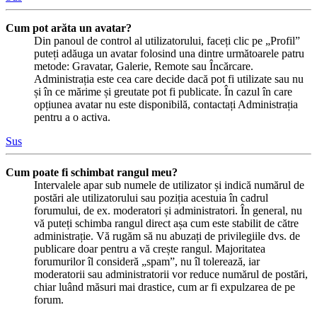
Cum pot arăta un avatar?
Din panoul de control al utilizatorului, faceți clic pe „Profil”
puteți adăuga un avatar folosind una dintre următoarele patru
metode: Gravatar, Galerie, Remote sau Încărcare.
Administrația este cea care decide dacă pot fi utilizate sau nu
și în ce mărime și greutate pot fi publicate. În cazul în care
opțiunea avatar nu este disponibilă, contactați Administrația
pentru a o activa.
Sus
Cum poate fi schimbat rangul meu?
Intervalele apar sub numele de utilizator și indică numărul de
postări ale utilizatorului sau poziția acestuia în cadrul
forumului, de ex. moderatori și administratori. În general, nu
vă puteți schimba rangul direct așa cum este stabilit de către
administrație. Vă rugăm să nu abuzați de privilegiile dvs. de
publicare doar pentru a vă crește rangul. Majoritatea
forumurilor îl consideră „spam”, nu îl tolerează, iar
moderatorii sau administratorii vor reduce numărul de postări,
chiar luând măsuri mai drastice, cum ar fi expulzarea de pe
forum.