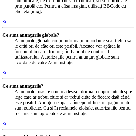
autentificare, de ex. hotmail sau mail mail, site-uri protejate
prin parolă etc. Pentru a afișa imagini, utilizați BBCode cu
eticheta [img].
Sus
Ce sunt anunţurile globale?
Anunțurile globale conțin informații importante și ar trebui să
le citiți ori de câte ori este posibil. Acestea vor apărea la
începutul fiecărui forum și în Panoul de control al
utilizatorului. Autorizațiile pentru anunțuri globale sunt
acordate de către Administrație.
Sus
Ce sunt anunţurile?
Anunțurile noastre conțin adesea informații importante despre
lege care ar trebui citite și ar trebui citite de fiecare dată când
este posibil. Anunțurile apar la începutul fiecărei pagini unde
sunt publicate. Ca și în reclamele globale, autorizațiile pentru
reclame sunt aprobate de administraţie.
Sus