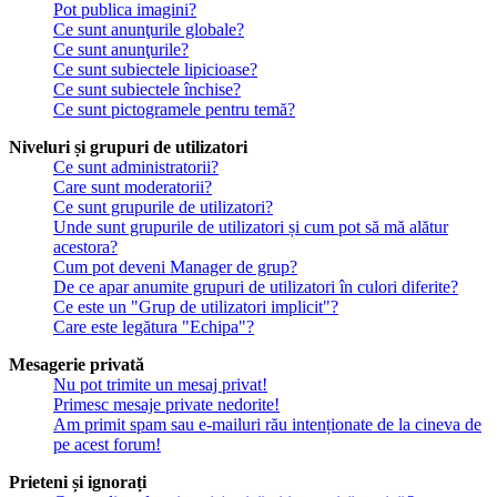
Pot publica imagini?
Ce sunt anunţurile globale?
Ce sunt anunţurile?
Ce sunt subiectele lipicioase?
Ce sunt subiectele închise?
Ce sunt pictogramele pentru temă?
Niveluri și grupuri de utilizatori
Ce sunt administratorii?
Care sunt moderatorii?
Ce sunt grupurile de utilizatori?
Unde sunt grupurile de utilizatori și cum pot să mă alătur
acestora?
Cum pot deveni Manager de grup?
De ce apar anumite grupuri de utilizatori în culori diferite?
Ce este un "Grup de utilizatori implicit"?
Care este legătura "Echipa"?
Mesagerie privată
Nu pot trimite un mesaj privat!
Primesc mesaje private nedorite!
Am primit spam sau e-mailuri rău intenționate de la cineva de
pe acest forum!
Prieteni și ignorați