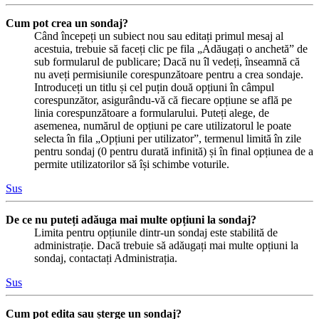
Cum pot crea un sondaj?
Când începeți un subiect nou sau editați primul mesaj al
acestuia, trebuie să faceți clic pe fila „Adăugați o anchetă” de
sub formularul de publicare; Dacă nu îl vedeți, înseamnă că
nu aveți permisiunile corespunzătoare pentru a crea sondaje.
Introduceți un titlu și cel puțin două opțiuni în câmpul
corespunzător, asigurându-vă că fiecare opțiune se află pe
linia corespunzătoare a formularului. Puteți alege, de
asemenea, numărul de opțiuni pe care utilizatorul le poate
selecta în fila „Opțiuni per utilizator”, termenul limită în zile
pentru sondaj (0 pentru durată infinită) și în final opțiunea de a
permite utilizatorilor să își schimbe voturile.
Sus
De ce nu puteți adăuga mai multe opțiuni la sondaj?
Limita pentru opțiunile dintr-un sondaj este stabilită de
administrație. Dacă trebuie să adăugați mai multe opțiuni la
sondaj, contactați Administrația.
Sus
Cum pot edita sau șterge un sondaj?