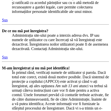
și ratificată cu acordul părinților sau cu o altă metodă de
recunoaștere a gardei legale, care permite colectarea
informațiilor personale identificabile ale unui minor.
Sus
De ce nu mă pot înregistra?
Administrația site-ului poate a interzis adresa dvs. IP sau
numele de utilizator cu care încercați să vă înregistrați este
dezactivat. Înregistrarea noilor utilizatori poate fi de asemenea
dezactivată. Contactați Administrația site-ului.
Sus
M-am înregistrat și nu mă pot identifica!
În primul rând, verificați numele de utilizator și parola. Dacă
totul este corect, există două motive posibile. Dacă sistemul de
protecție a copilului (APPCO) este activat și când v-ați
înregistrat, ați ales opțiunea
Am sub 13 ani
atunci va trebui să
urmați câteva instrucțiuni care vor fi date pentru a activa
contul. Unele forumuri prevăd că conturile trebuie activate, fie
de către dumneavoastră, fie de către Administrație, înainte de
a vă putea identifica; Aceste informații vor fi furnizate la
sfârșitul procesului de înregistrare. Dacă vi s-a trimis un e-