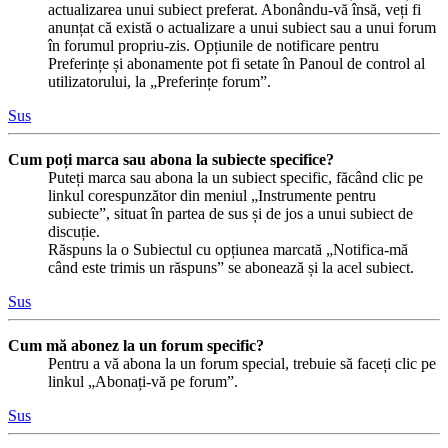
actualizarea unui subiect preferat. Abonându-vă însă, veți fi
anunțat că există o actualizare a unui subiect sau a unui forum
în forumul propriu-zis. Opțiunile de notificare pentru
Preferințe și abonamente pot fi setate în Panoul de control al
utilizatorului, la „Preferințe forum”.
Sus
Cum poți marca sau abona la subiecte specifice?
Puteți marca sau abona la un subiect specific, făcând clic pe
linkul corespunzător din meniul „Instrumente pentru
subiecte”, situat în partea de sus și de jos a unui subiect de
discuție.
Răspuns la o Subiectul cu opțiunea marcată „Notifica-mă
când este trimis un răspuns” se abonează și la acel subiect.
Sus
Cum mă abonez la un forum specific?
Pentru a vă abona la un forum special, trebuie să faceți clic pe
linkul „Abonați-vă pe forum”.
Sus