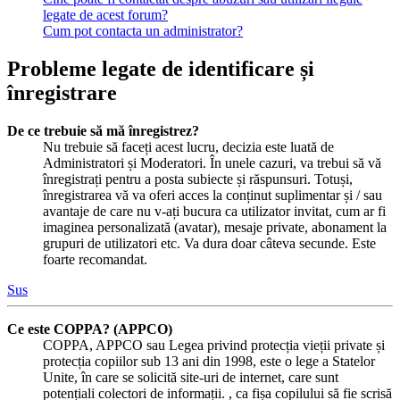
legate de acest forum?
Cum pot contacta un administrator?
Probleme legate de identificare și
înregistrare
De ce trebuie să mă înregistrez?
Nu trebuie să faceți acest lucru, decizia este luată de
Administratori și Moderatori. În unele cazuri, va trebui să vă
înregistrați pentru a posta subiecte și răspunsuri. Totuși,
înregistrarea vă va oferi acces la conținut suplimentar și / sau
avantaje de care nu v-ați bucura ca utilizator invitat, cum ar fi
imaginea personalizată (avatar), mesaje private, abonament la
grupuri de utilizatori etc. Va dura doar câteva secunde. Este
foarte recomandat.
Sus
Ce este COPPA? (APPCO)
COPPA, APPCO sau Legea privind protecția vieții private și
protecția copiilor sub 13 ani din 1998, este o lege a Statelor
Unite, în care se solicită site-uri de internet, care sunt
potențiali colectori de informații. , ca fișa copilului să fie scrisă