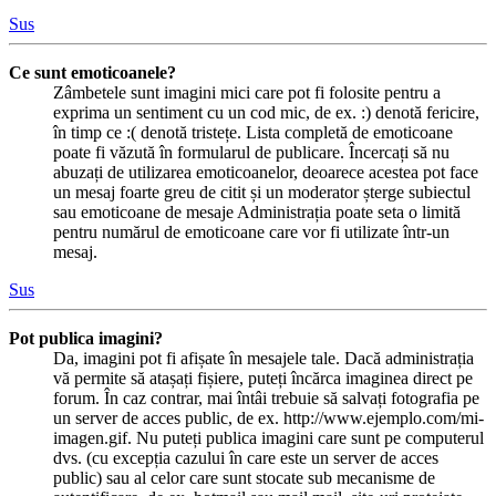
Sus
Ce sunt emoticoanele?
Zâmbetele sunt imagini mici care pot fi folosite pentru a
exprima un sentiment cu un cod mic, de ex. :) denotă fericire,
în timp ce :( denotă tristețe. Lista completă de emoticoane
poate fi văzută în formularul de publicare. Încercați să nu
abuzați de utilizarea emoticoanelor, deoarece acestea pot face
un mesaj foarte greu de citit și un moderator șterge subiectul
sau emoticoane de mesaje Administrația poate seta o limită
pentru numărul de emoticoane care vor fi utilizate într-un
mesaj.
Sus
Pot publica imagini?
Da, imagini pot fi afișate în mesajele tale. Dacă administrația
vă permite să atașați fișiere, puteți încărca imaginea direct pe
forum. În caz contrar, mai întâi trebuie să salvați fotografia pe
un server de acces public, de ex. http://www.ejemplo.com/mi-
imagen.gif. Nu puteți publica imagini care sunt pe computerul
dvs. (cu excepția cazului în care este un server de acces
public) sau al celor care sunt stocate sub mecanisme de