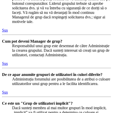
butonul corespunzător. Liderul grupului trebuie să aprobe
solicitarea dvs. și vă va întreba cu siguranță de ce doriți să o
faceți. Vă rugăm să nu vă deranjați în mod continuu
Managerul de grup dacă respingeți solicitarea dvs.; sigur ai
motivele tale.
Sus
Cum pot deveni Manager de grup?
Responsabilul unui grup este desemnat de către Administrație
la crearea grupului. Dacă sunteți interesat să creați un grup de
utilizatori, contactați Administrația.
Sus
De ce apar anumite grupuri de utilizatori în culori diferite?
Administrația forumului are posibilitatea de a atribui o culoare
utilizatorilor unui grup pentru a le facilita identificarea.
Sus
Ce este un "Grup de utilizatori implicit"?
Dacă sunteți membru al mai multor grupuri în mod implicit,
„implicit” va fi utilizat pentru a determina ce culoare și