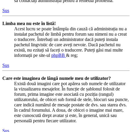
să contactați administrația pentru a remedia problema.
Sus
Limba mea nu este în listă!
Acest lucru se poate întâmpla din cauză că administrația nu a
instalat pachetul de limbă pentru forum sau nimeni nu a creat
o traducere. Întrebați un administrator dacă puteți instala
pachetul lingvistic de care aveți nevoie. Dacă pachetul nu
există, nu ezitați să faceți o traducere. Puteți găsi mai multe
informații pe site-ul
phpBB
& reg;
Sus
Care este imaginea de lângă numele meu de utilizator?
Există două imagini care pot apărea sub numele de utilizator
la vizualizarea mesajelor. În funcție de șablonul folosit de
forum, prima imagine este asociată cu poziția (rangul)
utilizatorului, de obicei sub formă de stele, blocuri sau puncte,
care indică numărul de mesaje postate de dvs. sau starea dvs.
în cadrul forumului. A doua, de obicei o imagine mai mare,
este cunoscută drept avatar și este, în general, unică sau
personală pentru fiecare utilizator.
Sus