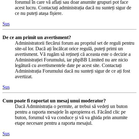
forumul în care vă aflați sau doar anumite grupuri pot face
acest lucru. Contactați administrația dacă nu sunteți sigur de
ce nu puteți atașa fișiere.
Sus
De ce am primit un avertisment?
Administratorii fiecărui forum au propriul set de reguli pentru
site-ul lor. Dacă ați încălcat orice regulă, puteți primi un
avertisment. Vă rugăm să rețineți că aceasta este o decizie a
Administrației Forumului, iar phpBB Limited nu are nicio
legătură cu avertismentele date pe acest site. Contactați
Administrația Forumului dacă nu sunteți sigur de ce ați fost
avertizat.
Sus
Cum poate fi raportat un mesaj unui moderator?
Dacă Administrația o permite, ar trebui să vedeți un buton
pentru a raporta mesajele în apropierea ei. Făcând clic pe
buton, forumul vă va conduce și vă va ghida prin anumite
etape necesare pentru a raporta mesajul.
Sus