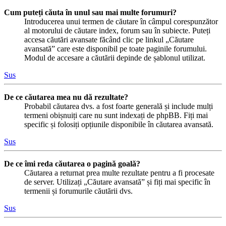
Cum puteți căuta în unul sau mai multe forumuri?
Introducerea unui termen de căutare în câmpul corespunzător
al motorului de căutare index, forum sau în subiecte. Puteți
accesa căutări avansate făcând clic pe linkul „Căutare
avansată” care este disponibil pe toate paginile forumului.
Modul de accesare a căutării depinde de șablonul utilizat.
Sus
De ce căutarea mea nu dă rezultate?
Probabil căutarea dvs. a fost foarte generală și include mulți
termeni obișnuiți care nu sunt indexați de phpBB. Fiți mai
specific și folosiți opțiunile disponibile în căutarea avansată.
Sus
De ce îmi reda căutarea o pagină goală?
Căutarea a returnat prea multe rezultate pentru a fi procesate
de server. Utilizați „Căutare avansată” și fiți mai specific în
termenii și forumurile căutării dvs.
Sus