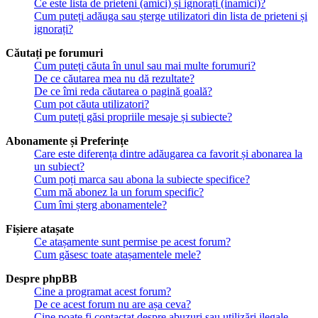
Ce este lista de prieteni (amici) și ignorați (inamici)?
Cum puteți adăuga sau șterge utilizatori din lista de prieteni și
ignorați?
Căutați pe forumuri
Cum puteți căuta în unul sau mai multe forumuri?
De ce căutarea mea nu dă rezultate?
De ce îmi reda căutarea o pagină goală?
Cum pot căuta utilizatori?
Cum puteți găsi propriile mesaje și subiecte?
Abonamente și Preferințe
Care este diferența dintre adăugarea ca favorit și abonarea la
un subiect?
Cum poți marca sau abona la subiecte specifice?
Cum mă abonez la un forum specific?
Cum îmi șterg abonamentele?
Fișiere atașate
Ce atașamente sunt permise pe acest forum?
Cum găsesc toate atașamentele mele?
Despre phpBB
Cine a programat acest forum?
De ce acest forum nu are așa ceva?
Cine poate fi contactat despre abuzuri sau utilizări ilegale