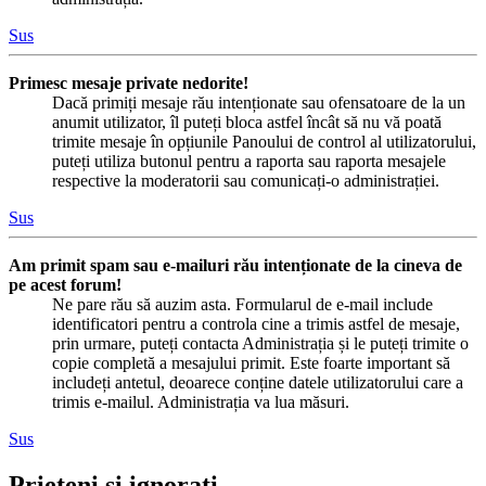
Sus
Primesc mesaje private nedorite!
Dacă primiți mesaje rău intenționate sau ofensatoare de la un
anumit utilizator, îl puteți bloca astfel încât să nu vă poată
trimite mesaje în opțiunile Panoului de control al utilizatorului,
puteți utiliza butonul pentru a raporta sau raporta mesajele
respective la moderatorii sau comunicați-o administrației.
Sus
Am primit spam sau e-mailuri rău intenționate de la cineva de
pe acest forum!
Ne pare rău să auzim asta. Formularul de e-mail include
identificatori pentru a controla cine a trimis astfel de mesaje,
prin urmare, puteți contacta Administrația și le puteți trimite o
copie completă a mesajului primit. Este foarte important să
includeți antetul, deoarece conține datele utilizatorului care a
trimis e-mailul. Administrația va lua măsuri.
Sus
Prieteni și ignorați