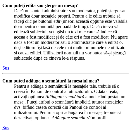
Cum puteți edita sau șterge un mesaj?
Dacă nu sunteți administrator sau moderator, puteți șterge sau
modifica doar mesajele proprii. Pentru a le edita trebuie să
faceți clic pe butonul
edit
(uneori această opțiune este valabilă
doar pentru o anumită perioadă de timp). Dacă cineva vă
editează subiectul, veți găsi un text mic care să indice că
acesta a fost modificat și de câte ori a fost modificat. Nu apare
dacă a fost un moderator sau o administrație care a editat-o,
deși editorul își lasă de cele mai multe ori numele de utilizator
și cauza ediției. Utilizatorii normali nu vor putea să-și șteargă
subiectele după ce cineva le-a răspuns.
Sus
Cum puteți adăuga o semnătură la mesajul meu?
Pentru a adăuga o semnătură la mesajele tale, trebuie să o
creezi în Panoul de control al utilizatorului. Odată creată,
activați opțiunea
Adăugare semnătură
atunci când postați un
mesaj. Puteți atribui o semnătură implicită tuturor mesajelor
dvs. bifând caseta corectă din Panoul de control al
utilizatorului. Pentru a opri adăugarea în mesaje, trebuie să
dezactivați opțiunea
Adăugare semnătură
în profil.
Sus