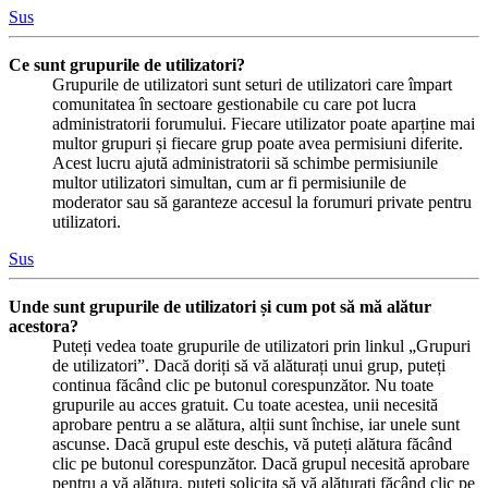
Sus
Ce sunt grupurile de utilizatori?
Grupurile de utilizatori sunt seturi de utilizatori care împart
comunitatea în sectoare gestionabile cu care pot lucra
administratorii forumului. Fiecare utilizator poate aparține mai
multor grupuri și fiecare grup poate avea permisiuni diferite.
Acest lucru ajută administratorii să schimbe permisiunile
multor utilizatori simultan, cum ar fi permisiunile de
moderator sau să garanteze accesul la forumuri private pentru
utilizatori.
Sus
Unde sunt grupurile de utilizatori și cum pot să mă alătur
acestora?
Puteți vedea toate grupurile de utilizatori prin linkul „Grupuri
de utilizatori”. Dacă doriți să vă alăturați unui grup, puteți
continua făcând clic pe butonul corespunzător. Nu toate
grupurile au acces gratuit. Cu toate acestea, unii necesită
aprobare pentru a se alătura, alții sunt închise, iar unele sunt
ascunse. Dacă grupul este deschis, vă puteți alătura făcând
clic pe butonul corespunzător. Dacă grupul necesită aprobare
pentru a vă alătura, puteți solicita să vă alăturați făcând clic pe