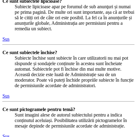
Ce sunt subiectele lipicioase?
Subiecte lipicioase apar pe forumul de sub anunţuri și numai
pe prima pagină. De multe ori sunt importante, așa că ar trebui
să le citiți ori de câte ori este posibil. La fel ca în anunțurile și
anunțurile globale, Administrația are permisiuni pentru a
remedia un subiect.
Sus
Ce sunt subiectele închise?
Subiecte închise sunt subiecte în care utilizatorii nu mai pot
răspunde și sondajele conținute în acestea sunt încheiate
automat. Subiectele pot fi închise din mai multe motive.
Această decizie este luată de Administrație sau de un
moderator. Poate vă puteți închide propriile subiecte în funcție
de permisiunile acordate de administratori.
Sus
Ce sunt pictogramele pentru temă?
Sunt imagini alese de autorul subiectului pentru a indica
conținutul aceluiași. Posibilitatea utilizării pictogramelor în
mesaje depinde de permisiunile acordate de administrație.
Sus