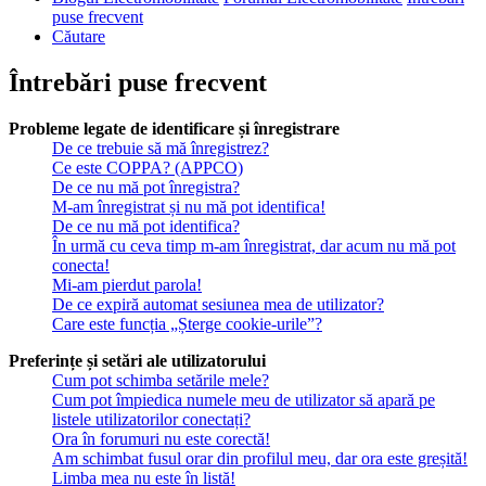
puse frecvent
Căutare
Întrebări puse frecvent
Probleme legate de identificare și înregistrare
De ce trebuie să mă înregistrez?
Ce este COPPA? (APPCO)
De ce nu mă pot înregistra?
M-am înregistrat și nu mă pot identifica!
De ce nu mă pot identifica?
În urmă cu ceva timp m-am înregistrat, dar acum nu mă pot
conecta!
Mi-am pierdut parola!
De ce expiră automat sesiunea mea de utilizator?
Care este funcția „Șterge cookie-urile”?
Preferințe și setări ale utilizatorului
Cum pot schimba setările mele?
Cum pot împiedica numele meu de utilizator să apară pe
listele utilizatorilor conectați?
Ora în forumuri nu este corectă!
Am schimbat fusul orar din profilul meu, dar ora este greșită!
Limba mea nu este în listă!