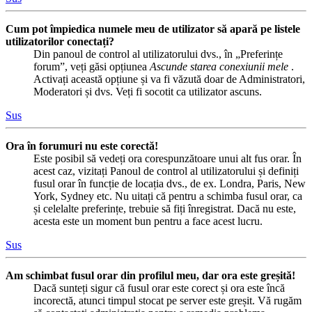
Cum pot împiedica numele meu de utilizator să apară pe listele
utilizatorilor conectați?
Din panoul de control al utilizatorului dvs., în „Preferințe
forum”, veți găsi opțiunea
Ascunde starea conexiunii mele
.
Activați această opțiune și va fi văzută doar de Administratori,
Moderatori și dvs. Veți fi socotit ca utilizator ascuns.
Sus
Ora în forumuri nu este corectă!
Este posibil să vedeți ora corespunzătoare unui alt fus orar. În
acest caz, vizitați Panoul de control al utilizatorului și definiți
fusul orar în funcție de locația dvs., de ex. Londra, Paris, New
York, Sydney etc. Nu uitați că pentru a schimba fusul orar, ca
și celelalte preferințe, trebuie să fiți înregistrat. Dacă nu este,
acesta este un moment bun pentru a face acest lucru.
Sus
Am schimbat fusul orar din profilul meu, dar ora este greșită!
Dacă sunteți sigur că fusul orar este corect și ora este încă
incorectă, atunci timpul stocat pe server este greșit. Vă rugăm