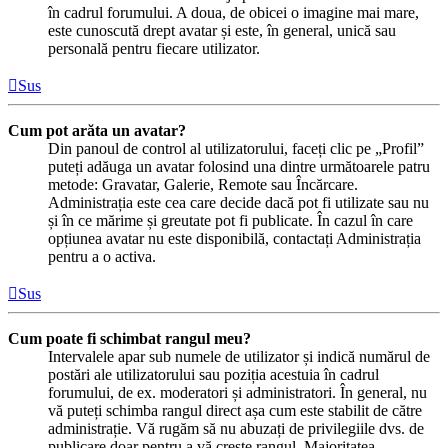
în cadrul forumului. A doua, de obicei o imagine mai mare,
este cunoscută drept avatar și este, în general, unică sau
personală pentru fiecare utilizator.
Sus
Cum pot arăta un avatar?
Din panoul de control al utilizatorului, faceți clic pe „Profil”
puteți adăuga un avatar folosind una dintre următoarele patru
metode: Gravatar, Galerie, Remote sau Încărcare.
Administrația este cea care decide dacă pot fi utilizate sau nu
și în ce mărime și greutate pot fi publicate. În cazul în care
opțiunea avatar nu este disponibilă, contactați Administrația
pentru a o activa.
Sus
Cum poate fi schimbat rangul meu?
Intervalele apar sub numele de utilizator și indică numărul de
postări ale utilizatorului sau poziția acestuia în cadrul
forumului, de ex. moderatori și administratori. În general, nu
vă puteți schimba rangul direct așa cum este stabilit de către
administrație. Vă rugăm să nu abuzați de privilegiile dvs. de
publicare doar pentru a vă crește rangul. Majoritatea