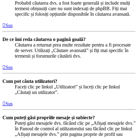
Probabil căutarea dvs. a fost foarte generală și include mulți
termeni obișnuiți care nu sunt indexați de phpBB. Fiți mai
specific și folosiți opțiunile disponibile în căutarea avansată.
Sus
De ce îmi reda căutarea o pagină goală?
Căutarea a returnat prea multe rezultate pentru a fi procesate
de server. Utilizați „Căutare avansată” și fiți mai specific în
termenii și forumurile căutării dvs.
Sus
Cum pot căuta utilizatori?
Faceți clic pe linkul „Utilizatori” și faceți clic pe linkul
„Căutați un utilizator”.
Sus
Cum puteți găsi propriile mesaje și subiecte?
Puteți găsi mesajele dvs. făcând clic pe „Afișați mesajele dvs.”
în Panoul de control al utilizatorului sau făcând clic pe linkul
„Afișați mesajele dvs.” prin pagina proprie de profil sau