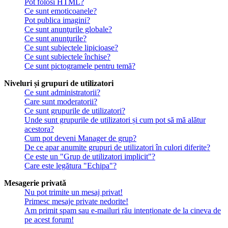
Pot folosi HTML?
Ce sunt emoticoanele?
Pot publica imagini?
Ce sunt anunţurile globale?
Ce sunt anunţurile?
Ce sunt subiectele lipicioase?
Ce sunt subiectele închise?
Ce sunt pictogramele pentru temă?
Niveluri și grupuri de utilizatori
Ce sunt administratorii?
Care sunt moderatorii?
Ce sunt grupurile de utilizatori?
Unde sunt grupurile de utilizatori și cum pot să mă alătur
acestora?
Cum pot deveni Manager de grup?
De ce apar anumite grupuri de utilizatori în culori diferite?
Ce este un "Grup de utilizatori implicit"?
Care este legătura "Echipa"?
Mesagerie privată
Nu pot trimite un mesaj privat!
Primesc mesaje private nedorite!
Am primit spam sau e-mailuri rău intenționate de la cineva de
pe acest forum!