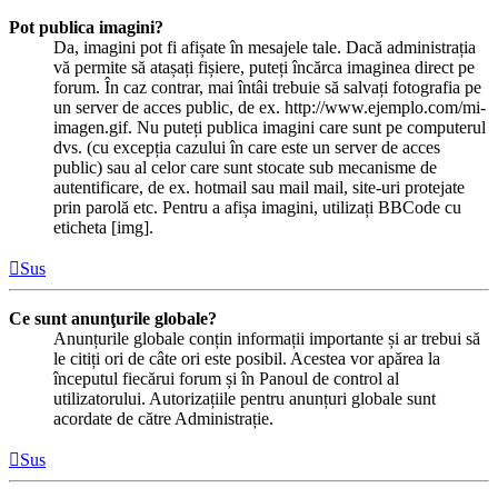
Pot publica imagini?
Da, imagini pot fi afișate în mesajele tale. Dacă administrația
vă permite să atașați fișiere, puteți încărca imaginea direct pe
forum. În caz contrar, mai întâi trebuie să salvați fotografia pe
un server de acces public, de ex. http://www.ejemplo.com/mi-
imagen.gif. Nu puteți publica imagini care sunt pe computerul
dvs. (cu excepția cazului în care este un server de acces
public) sau al celor care sunt stocate sub mecanisme de
autentificare, de ex. hotmail sau mail mail, site-uri protejate
prin parolă etc. Pentru a afișa imagini, utilizați BBCode cu
eticheta [img].
Sus
Ce sunt anunţurile globale?
Anunțurile globale conțin informații importante și ar trebui să
le citiți ori de câte ori este posibil. Acestea vor apărea la
începutul fiecărui forum și în Panoul de control al
utilizatorului. Autorizațiile pentru anunțuri globale sunt
acordate de către Administrație.
Sus