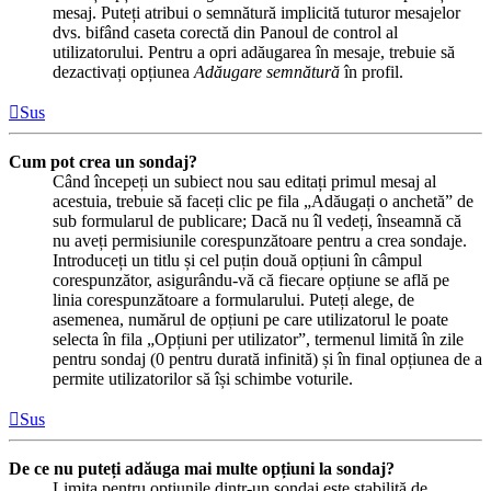
mesaj. Puteți atribui o semnătură implicită tuturor mesajelor
dvs. bifând caseta corectă din Panoul de control al
utilizatorului. Pentru a opri adăugarea în mesaje, trebuie să
dezactivați opțiunea
Adăugare semnătură
în profil.
Sus
Cum pot crea un sondaj?
Când începeți un subiect nou sau editați primul mesaj al
acestuia, trebuie să faceți clic pe fila „Adăugați o anchetă” de
sub formularul de publicare; Dacă nu îl vedeți, înseamnă că
nu aveți permisiunile corespunzătoare pentru a crea sondaje.
Introduceți un titlu și cel puțin două opțiuni în câmpul
corespunzător, asigurându-vă că fiecare opțiune se află pe
linia corespunzătoare a formularului. Puteți alege, de
asemenea, numărul de opțiuni pe care utilizatorul le poate
selecta în fila „Opțiuni per utilizator”, termenul limită în zile
pentru sondaj (0 pentru durată infinită) și în final opțiunea de a
permite utilizatorilor să își schimbe voturile.
Sus
De ce nu puteți adăuga mai multe opțiuni la sondaj?
Limita pentru opțiunile dintr-un sondaj este stabilită de