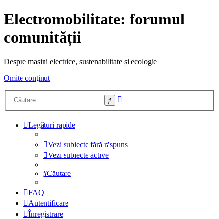
Electromobilitate: forumul
comunității
Despre mașini electrice, sustenabilitate și ecologie
Omite conţinut
Căutare
Căutare
avansată
Legături rapide
Vezi subiecte fără răspuns
Vezi subiecte active
Căutare
FAQ
Autentificare
Înregistrare