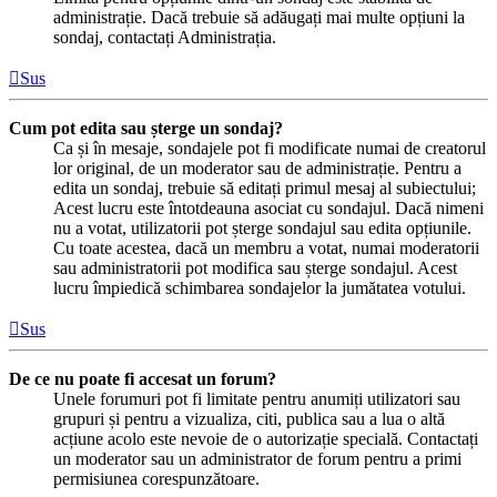
administrație. Dacă trebuie să adăugați mai multe opțiuni la
sondaj, contactați Administrația.
Sus
Cum pot edita sau șterge un sondaj?
Ca și în mesaje, sondajele pot fi modificate numai de creatorul
lor original, de un moderator sau de administrație. Pentru a
edita un sondaj, trebuie să editați primul mesaj al subiectului;
Acest lucru este întotdeauna asociat cu sondajul. Dacă nimeni
nu a votat, utilizatorii pot șterge sondajul sau edita opțiunile.
Cu toate acestea, dacă un membru a votat, numai moderatorii
sau administratorii pot modifica sau șterge sondajul. Acest
lucru împiedică schimbarea sondajelor la jumătatea votului.
Sus
De ce nu poate fi accesat un forum?
Unele forumuri pot fi limitate pentru anumiți utilizatori sau
grupuri și pentru a vizualiza, citi, publica sau a lua o altă
acțiune acolo este nevoie de o autorizație specială. Contactați
un moderator sau un administrator de forum pentru a primi
permisiunea corespunzătoare.