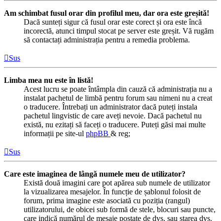
Am schimbat fusul orar din profilul meu, dar ora este greșită!
Dacă sunteți sigur că fusul orar este corect și ora este încă
incorectă, atunci timpul stocat pe server este greșit. Vă rugăm
să contactați administrația pentru a remedia problema.
Sus
Limba mea nu este în listă!
Acest lucru se poate întâmpla din cauză că administrația nu a
instalat pachetul de limbă pentru forum sau nimeni nu a creat
o traducere. Întrebați un administrator dacă puteți instala
pachetul lingvistic de care aveți nevoie. Dacă pachetul nu
există, nu ezitați să faceți o traducere. Puteți găsi mai multe
informații pe site-ul
phpBB
& reg;
Sus
Care este imaginea de lângă numele meu de utilizator?
Există două imagini care pot apărea sub numele de utilizator
la vizualizarea mesajelor. În funcție de șablonul folosit de
forum, prima imagine este asociată cu poziția (rangul)
utilizatorului, de obicei sub formă de stele, blocuri sau puncte,
care indică numărul de mesaje postate de dvs. sau starea dvs.