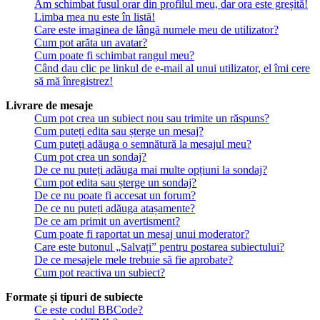
Am schimbat fusul orar din profilul meu, dar ora este greșită!
Limba mea nu este în listă!
Care este imaginea de lângă numele meu de utilizator?
Cum pot arăta un avatar?
Cum poate fi schimbat rangul meu?
Când dau clic pe linkul de e-mail al unui utilizator, el îmi cere
să mă înregistrez!
Livrare de mesaje
Cum pot crea un subiect nou sau trimite un răspuns?
Cum puteți edita sau șterge un mesaj?
Cum puteți adăuga o semnătură la mesajul meu?
Cum pot crea un sondaj?
De ce nu puteți adăuga mai multe opțiuni la sondaj?
Cum pot edita sau șterge un sondaj?
De ce nu poate fi accesat un forum?
De ce nu puteți adăuga atașamente?
De ce am primit un avertisment?
Cum poate fi raportat un mesaj unui moderator?
Care este butonul „Salvați” pentru postarea subiectului?
De ce mesajele mele trebuie să fie aprobate?
Cum pot reactiva un subiect?
Formate și tipuri de subiecte
Ce este codul BBCode?