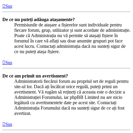
Sus
De ce nu puteți adăuga atașamente?
Permisiunile de atașare a fișierelor sunt individuale pentru
fiecare forum, grup, utilizator și sunt acordate de administrație.
Poate că Administrația nu vă permite să atașați fișiere în
forumul în care vă aflați sau doar anumite grupuri pot face
acest lucru. Contactați administrația dacă nu sunteți sigur de
ce nu puteți atașa fișiere.
Sus
De ce am primit un avertisment?
Administratorii fiecărui forum au propriul set de reguli pentru
site-ul lor. Dacă ați încălcat orice regulă, puteți primi un
avertisment. Vă rugăm să rețineți că aceasta este o decizie a
Administrației Forumului, iar phpBB Limited nu are nicio
legătură cu avertismentele date pe acest site. Contactați
Administrația Forumului dacă nu sunteți sigur de ce ați fost
avertizat.
Sus