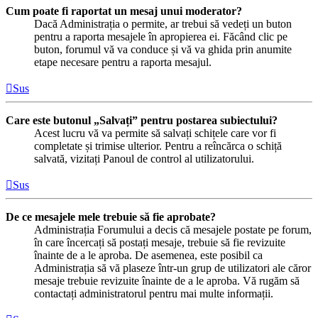
Cum poate fi raportat un mesaj unui moderator?
Dacă Administrația o permite, ar trebui să vedeți un buton
pentru a raporta mesajele în apropierea ei. Făcând clic pe
buton, forumul vă va conduce și vă va ghida prin anumite
etape necesare pentru a raporta mesajul.
Sus
Care este butonul „Salvați” pentru postarea subiectului?
Acest lucru vă va permite să salvați schițele care vor fi
completate și trimise ulterior. Pentru a reîncărca o schiță
salvată, vizitați Panoul de control al utilizatorului.
Sus
De ce mesajele mele trebuie să fie aprobate?
Administrația Forumului a decis că mesajele postate pe forum,
în care încercați să postați mesaje, trebuie să fie revizuite
înainte de a le aproba. De asemenea, este posibil ca
Administrația să vă plaseze într-un grup de utilizatori ale căror
mesaje trebuie revizuite înainte de a le aproba. Vă rugăm să
contactați administratorul pentru mai multe informații.