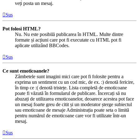
veți posta un mesaj.
Sus
Pot folosi HTML?
Nu. Nu este posibilă publicarea în HTML. Multe dintre
formate și acțiuni care pot fi executate cu HTML pot fi
aplicate utilizând BBCodes.
Sus
Ce sunt emoticoanele?
Zâmbetele sunt imagini mici care pot fi folosite pentru a
exprima un sentiment cu un cod mic, de ex. :) denotă fericire,
în timp ce :( denotă tristețe. Lista completă de emoticoane
poate fi văzută în formularul de publicare. Încercați să nu
abuzați de utilizarea emoticoanelor, deoarece acestea pot face
un mesaj foarte greu de citit și un moderator șterge subiectul
sau emoticoane de mesaje Administrația poate seta o limită
pentru numărul de emoticoane care vor fi utilizate într-un
mesaj.
Sus