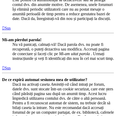
contul dvs. din anumite motive. De asemenea, unele forumuri
își elimină periodic utilizatorii care nu au postat mesaje o
anumită perioadă de timp pentru a reduce greutatea bazei de
date. Dacă da, înregistrați-vă din nou și participați la discuții.
Sus
Mi-am pierdut parola!
Nu vă panicați, calmați-vă! Dacă parola dvs. nu poate fi
recuperată, o puteți dezactiva sau modifica. Accesați pagina
de conectare și faceți clic pe
Mi-am uitat parola
. Urmați
instrucțiunile și veți fi identificați din nou în cel mai scurt timp.
Sus
De ce expiră automat sesiunea mea de utilizator?
Dacă nu activați caseta
Amintiți-vă
când intrați pe forum,
datele dvs. sunt stocate într-un cookie securizat, care este șters
când părăsiți pagina sau după un anumit timp. Acest lucru
împiedică utilizarea contului dvs. de către o altă persoană.
Pentru a fi recunoscut automat de sistem, nu trebuie decât să
bifați caseta la intrare. Nu este recomandat dacă accesați
forumul de pe un computer partajat, de ex. bibliotecă, cafenele