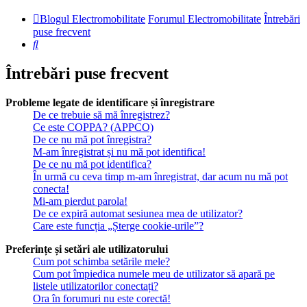
Blogul Electromobilitate
Forumul Electromobilitate
Întrebări
puse frecvent
Căutare
Întrebări puse frecvent
Probleme legate de identificare și înregistrare
De ce trebuie să mă înregistrez?
Ce este COPPA? (APPCO)
De ce nu mă pot înregistra?
M-am înregistrat și nu mă pot identifica!
De ce nu mă pot identifica?
În urmă cu ceva timp m-am înregistrat, dar acum nu mă pot
conecta!
Mi-am pierdut parola!
De ce expiră automat sesiunea mea de utilizator?
Care este funcția „Șterge cookie-urile”?
Preferințe și setări ale utilizatorului
Cum pot schimba setările mele?
Cum pot împiedica numele meu de utilizator să apară pe
listele utilizatorilor conectați?
Ora în forumuri nu este corectă!