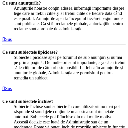
Ce sunt anunţurile?
Anunțurile noastre conțin adesea informații importante despre
lege care ar trebui citite și ar trebui citite de fiecare dată când
este posibil. Anunțurile apar la începutul fiecărei pagini unde
sunt publicate. Ca și în reclamele globale, autorizațiile pentru
reclame sunt aprobate de administraţie.
Sus
Ce sunt subiectele lipicioase?
Subiecte lipicioase apar pe forumul de sub anunţuri și numai
pe prima pagină. De multe ori sunt importante, așa că ar trebui
să le citiți ori de câte ori este posibil. La fel ca în anunțurile și
anunțurile globale, Administrația are permisiuni pentru a
remedia un subiect.
Sus
Ce sunt subiectele închise?
Subiecte închise sunt subiecte în care utilizatorii nu mai pot
răspunde și sondajele conținute în acestea sunt încheiate
automat. Subiectele pot fi închise din mai multe motive.
Această decizie este luată de Administrație sau de un
moderator. Poate vă puteți închide propriile subiecte în funcție