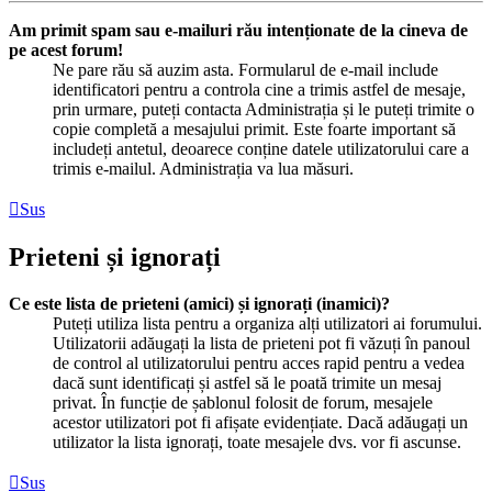
Am primit spam sau e-mailuri rău intenționate de la cineva de
pe acest forum!
Ne pare rău să auzim asta. Formularul de e-mail include
identificatori pentru a controla cine a trimis astfel de mesaje,
prin urmare, puteți contacta Administrația și le puteți trimite o
copie completă a mesajului primit. Este foarte important să
includeți antetul, deoarece conține datele utilizatorului care a
trimis e-mailul. Administrația va lua măsuri.
Sus
Prieteni și ignorați
Ce este lista de prieteni (amici) și ignorați (inamici)?
Puteți utiliza lista pentru a organiza alți utilizatori ai forumului.
Utilizatorii adăugați la lista de prieteni pot fi văzuți în panoul
de control al utilizatorului pentru acces rapid pentru a vedea
dacă sunt identificați și astfel să le poată trimite un mesaj
privat. În funcție de șablonul folosit de forum, mesajele
acestor utilizatori pot fi afișate evidențiate. Dacă adăugați un
utilizator la lista ignorați, toate mesajele dvs. vor fi ascunse.
Sus