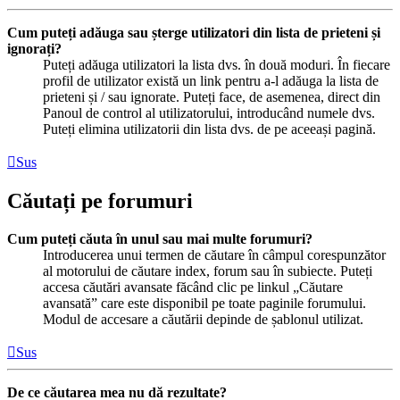
Cum puteți adăuga sau șterge utilizatori din lista de prieteni și
ignorați?
Puteți adăuga utilizatori la lista dvs. în două moduri. În fiecare
profil de utilizator există un link pentru a-l adăuga la lista de
prieteni și / sau ignorate. Puteți face, de asemenea, direct din
Panoul de control al utilizatorului, introducând numele dvs.
Puteți elimina utilizatorii din lista dvs. de pe aceeași pagină.
Sus
Căutați pe forumuri
Cum puteți căuta în unul sau mai multe forumuri?
Introducerea unui termen de căutare în câmpul corespunzător
al motorului de căutare index, forum sau în subiecte. Puteți
accesa căutări avansate făcând clic pe linkul „Căutare
avansată” care este disponibil pe toate paginile forumului.
Modul de accesare a căutării depinde de șablonul utilizat.
Sus
De ce căutarea mea nu dă rezultate?