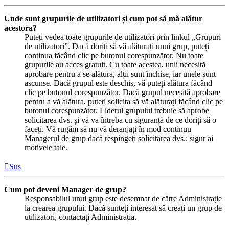
Unde sunt grupurile de utilizatori și cum pot să mă alătur
acestora?
Puteți vedea toate grupurile de utilizatori prin linkul „Grupuri
de utilizatori”. Dacă doriți să vă alăturați unui grup, puteți
continua făcând clic pe butonul corespunzător. Nu toate
grupurile au acces gratuit. Cu toate acestea, unii necesită
aprobare pentru a se alătura, alții sunt închise, iar unele sunt
ascunse. Dacă grupul este deschis, vă puteți alătura făcând
clic pe butonul corespunzător. Dacă grupul necesită aprobare
pentru a vă alătura, puteți solicita să vă alăturați făcând clic pe
butonul corespunzător. Liderul grupului trebuie să aprobe
solicitarea dvs. și vă va întreba cu siguranță de ce doriți să o
faceți. Vă rugăm să nu vă deranjați în mod continuu
Managerul de grup dacă respingeți solicitarea dvs.; sigur ai
motivele tale.
Sus
Cum pot deveni Manager de grup?
Responsabilul unui grup este desemnat de către Administrație
la crearea grupului. Dacă sunteți interesat să creați un grup de
utilizatori, contactați Administrația.