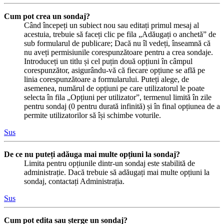
Cum pot crea un sondaj?
Când începeți un subiect nou sau editați primul mesaj al
acestuia, trebuie să faceți clic pe fila „Adăugați o anchetă” de
sub formularul de publicare; Dacă nu îl vedeți, înseamnă că
nu aveți permisiunile corespunzătoare pentru a crea sondaje.
Introduceți un titlu și cel puțin două opțiuni în câmpul
corespunzător, asigurându-vă că fiecare opțiune se află pe
linia corespunzătoare a formularului. Puteți alege, de
asemenea, numărul de opțiuni pe care utilizatorul le poate
selecta în fila „Opțiuni per utilizator”, termenul limită în zile
pentru sondaj (0 pentru durată infinită) și în final opțiunea de a
permite utilizatorilor să își schimbe voturile.
Sus
De ce nu puteți adăuga mai multe opțiuni la sondaj?
Limita pentru opțiunile dintr-un sondaj este stabilită de
administrație. Dacă trebuie să adăugați mai multe opțiuni la
sondaj, contactați Administrația.
Sus
Cum pot edita sau șterge un sondaj?