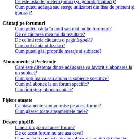
Ce este lista de prieteni (amici) și ignorați (inamici)?
Cum puteți adăuga sau șterge utilizatori din lista de prieteni și
ignorați?
Căutați pe forumuri
Cum puteți căuta în unul sau mai multe forumuri?
De ce căutarea mea nu dă rezultate?
De ce îmi reda căutarea o pagină goală?
Cum pot căuta utilizatori?
Cum puteți găsi propriile mesaje și subiecte?
Abonamente și Preferințe
Care este diferența dintre adăugarea ca favorit și abonarea la
un subiect?
Cum poți marca sau abona la subiecte specifice?
Cum mă abonez la un forum specific?
Cum îmi șterg abonamentele?
Fișiere atașate
Ce atașamente sunt permise pe acest forum?
Cum găsesc toate atașamentele mele?
Despre phpBB
Cine a programat acest forum?
De ce acest forum nu are așa ceva?
Cine poate fi contactat despre abuzuri sau utilizări ilegale