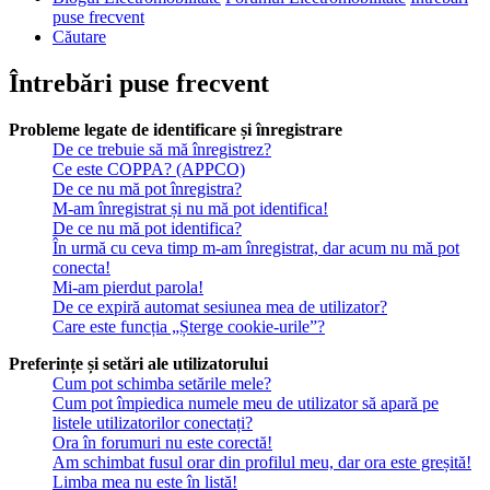
puse frecvent
Căutare
Întrebări puse frecvent
Probleme legate de identificare și înregistrare
De ce trebuie să mă înregistrez?
Ce este COPPA? (APPCO)
De ce nu mă pot înregistra?
M-am înregistrat și nu mă pot identifica!
De ce nu mă pot identifica?
În urmă cu ceva timp m-am înregistrat, dar acum nu mă pot
conecta!
Mi-am pierdut parola!
De ce expiră automat sesiunea mea de utilizator?
Care este funcția „Șterge cookie-urile”?
Preferințe și setări ale utilizatorului
Cum pot schimba setările mele?
Cum pot împiedica numele meu de utilizator să apară pe
listele utilizatorilor conectați?
Ora în forumuri nu este corectă!
Am schimbat fusul orar din profilul meu, dar ora este greșită!
Limba mea nu este în listă!