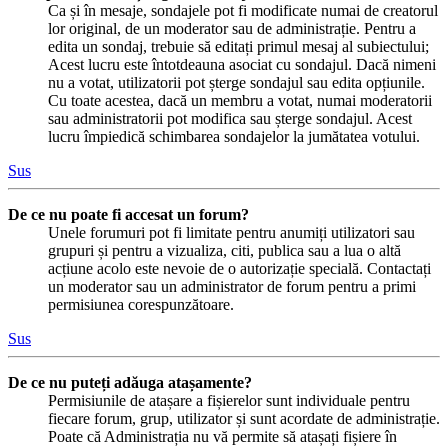
Ca și în mesaje, sondajele pot fi modificate numai de creatorul
lor original, de un moderator sau de administrație. Pentru a
edita un sondaj, trebuie să editați primul mesaj al subiectului;
Acest lucru este întotdeauna asociat cu sondajul. Dacă nimeni
nu a votat, utilizatorii pot șterge sondajul sau edita opțiunile.
Cu toate acestea, dacă un membru a votat, numai moderatorii
sau administratorii pot modifica sau șterge sondajul. Acest
lucru împiedică schimbarea sondajelor la jumătatea votului.
Sus
De ce nu poate fi accesat un forum?
Unele forumuri pot fi limitate pentru anumiți utilizatori sau
grupuri și pentru a vizualiza, citi, publica sau a lua o altă
acțiune acolo este nevoie de o autorizație specială. Contactați
un moderator sau un administrator de forum pentru a primi
permisiunea corespunzătoare.
Sus
De ce nu puteți adăuga atașamente?
Permisiunile de atașare a fișierelor sunt individuale pentru
fiecare forum, grup, utilizator și sunt acordate de administrație.
Poate că Administrația nu vă permite să atașați fișiere în