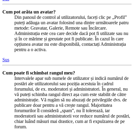
Cum pot arăta un avatar?
Din panoul de control al utilizatorului, faceți clic pe „Profil”
puteți adăuga un avatar folosind una dintre următoarele patru
metode: Gravatar, Galerie, Remote sau Încărcare.
Administrația este cea care decide dacă pot fi utilizate sau nu
și în ce mărime și greutate pot fi publicate. În cazul în care
opțiunea avatar nu este disponibilă, contactați Administrația
pentru a o activa.
Sus
Cum poate fi schimbat rangul meu?
Intervalele apar sub numele de utilizator și indică numărul de
postări ale utilizatorului sau poziția acestuia în cadrul
forumului, de ex. moderatori și administratori. În general, nu
vă puteți schimba rangul direct așa cum este stabilit de către
administrație. Vă rugăm să nu abuzați de privilegiile dvs. de
publicare doar pentru a vă crește rangul. Majoritatea
forumurilor îl consideră „spam”, nu îl tolerează, iar
moderatorii sau administratorii vor reduce numărul de postări,
chiar luând măsuri mai drastice, cum ar fi expulzarea de pe
forum.