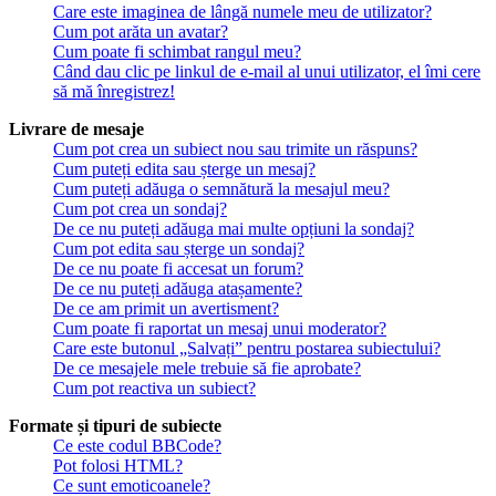
Care este imaginea de lângă numele meu de utilizator?
Cum pot arăta un avatar?
Cum poate fi schimbat rangul meu?
Când dau clic pe linkul de e-mail al unui utilizator, el îmi cere
să mă înregistrez!
Livrare de mesaje
Cum pot crea un subiect nou sau trimite un răspuns?
Cum puteți edita sau șterge un mesaj?
Cum puteți adăuga o semnătură la mesajul meu?
Cum pot crea un sondaj?
De ce nu puteți adăuga mai multe opțiuni la sondaj?
Cum pot edita sau șterge un sondaj?
De ce nu poate fi accesat un forum?
De ce nu puteți adăuga atașamente?
De ce am primit un avertisment?
Cum poate fi raportat un mesaj unui moderator?
Care este butonul „Salvați” pentru postarea subiectului?
De ce mesajele mele trebuie să fie aprobate?
Cum pot reactiva un subiect?
Formate și tipuri de subiecte
Ce este codul BBCode?
Pot folosi HTML?
Ce sunt emoticoanele?