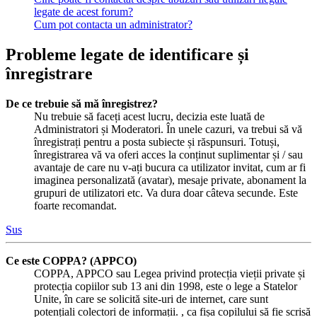
legate de acest forum?
Cum pot contacta un administrator?
Probleme legate de identificare și
înregistrare
De ce trebuie să mă înregistrez?
Nu trebuie să faceți acest lucru, decizia este luată de
Administratori și Moderatori. În unele cazuri, va trebui să vă
înregistrați pentru a posta subiecte și răspunsuri. Totuși,
înregistrarea vă va oferi acces la conținut suplimentar și / sau
avantaje de care nu v-ați bucura ca utilizator invitat, cum ar fi
imaginea personalizată (avatar), mesaje private, abonament la
grupuri de utilizatori etc. Va dura doar câteva secunde. Este
foarte recomandat.
Sus
Ce este COPPA? (APPCO)
COPPA, APPCO sau Legea privind protecția vieții private și
protecția copiilor sub 13 ani din 1998, este o lege a Statelor
Unite, în care se solicită site-uri de internet, care sunt
potențiali colectori de informații. , ca fișa copilului să fie scrisă