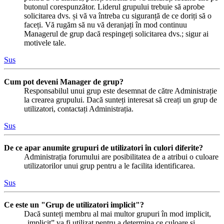
butonul corespunzător. Liderul grupului trebuie să aprobe
solicitarea dvs. și vă va întreba cu siguranță de ce doriți să o
faceți. Vă rugăm să nu vă deranjați în mod continuu
Managerul de grup dacă respingeți solicitarea dvs.; sigur ai
motivele tale.
Sus
Cum pot deveni Manager de grup?
Responsabilul unui grup este desemnat de către Administrație
la crearea grupului. Dacă sunteți interesat să creați un grup de
utilizatori, contactați Administrația.
Sus
De ce apar anumite grupuri de utilizatori în culori diferite?
Administrația forumului are posibilitatea de a atribui o culoare
utilizatorilor unui grup pentru a le facilita identificarea.
Sus
Ce este un "Grup de utilizatori implicit"?
Dacă sunteți membru al mai multor grupuri în mod implicit,
„implicit” va fi utilizat pentru a determina ce culoare și