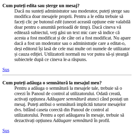
Cum puteți edita sau șterge un mesaj?
Dacă nu sunteți administrator sau moderator, puteți șterge sau
modifica doar mesajele proprii. Pentru a le edita trebuie să
faceți clic pe butonul
edit
(uneori această opțiune este valabilă
doar pentru o anumită perioadă de timp). Dacă cineva vă
editează subiectul, veți găsi un text mic care să indice că
acesta a fost modificat și de câte ori a fost modificat. Nu apare
dacă a fost un moderator sau o administrație care a editat-o,
deși editorul își lasă de cele mai multe ori numele de utilizator
și cauza ediției. Utilizatorii normali nu vor putea să-și șteargă
subiectele după ce cineva le-a răspuns.
Sus
Cum puteți adăuga o semnătură la mesajul meu?
Pentru a adăuga o semnătură la mesajele tale, trebuie să o
creezi în Panoul de control al utilizatorului. Odată creată,
activați opțiunea
Adăugare semnătură
atunci când postați un
mesaj. Puteți atribui o semnătură implicită tuturor mesajelor
dvs. bifând caseta corectă din Panoul de control al
utilizatorului. Pentru a opri adăugarea în mesaje, trebuie să
dezactivați opțiunea
Adăugare semnătură
în profil.
Sus