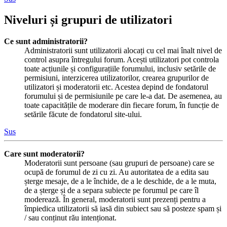
Niveluri și grupuri de utilizatori
Ce sunt administratorii?
Administratorii sunt utilizatorii alocați cu cel mai înalt nivel de
control asupra întregului forum. Acești utilizatori pot controla
toate acțiunile și configurațiile forumului, inclusiv setările de
permisiuni, interzicerea utilizatorilor, crearea grupurilor de
utilizatori și moderatorii etc. Acestea depind de fondatorul
forumului și de permisiunile pe care le-a dat. De asemenea, au
toate capacitățile de moderare din fiecare forum, în funcție de
setările făcute de fondatorul site-ului.
Sus
Care sunt moderatorii?
Moderatorii sunt persoane (sau grupuri de persoane) care se
ocupă de forumul de zi cu zi. Au autoritatea de a edita sau
șterge mesaje, de a le închide, de a le deschide, de a le muta,
de a șterge și de a separa subiecte pe forumul pe care îl
moderează. În general, moderatorii sunt prezenți pentru a
împiedica utilizatorii să iasă din subiect sau să posteze spam și
/ sau conținut rău intenționat.