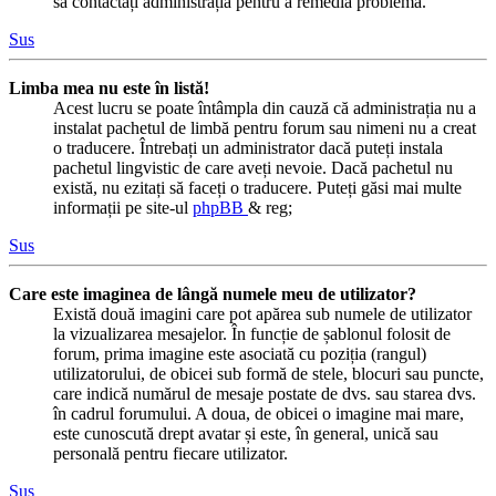
să contactați administrația pentru a remedia problema.
Sus
Limba mea nu este în listă!
Acest lucru se poate întâmpla din cauză că administrația nu a
instalat pachetul de limbă pentru forum sau nimeni nu a creat
o traducere. Întrebați un administrator dacă puteți instala
pachetul lingvistic de care aveți nevoie. Dacă pachetul nu
există, nu ezitați să faceți o traducere. Puteți găsi mai multe
informații pe site-ul
phpBB
& reg;
Sus
Care este imaginea de lângă numele meu de utilizator?
Există două imagini care pot apărea sub numele de utilizator
la vizualizarea mesajelor. În funcție de șablonul folosit de
forum, prima imagine este asociată cu poziția (rangul)
utilizatorului, de obicei sub formă de stele, blocuri sau puncte,
care indică numărul de mesaje postate de dvs. sau starea dvs.
în cadrul forumului. A doua, de obicei o imagine mai mare,
este cunoscută drept avatar și este, în general, unică sau
personală pentru fiecare utilizator.
Sus