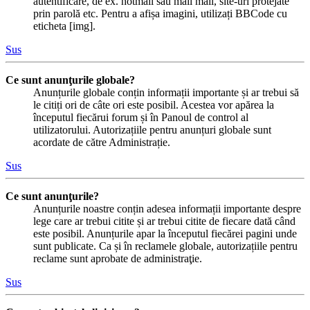
autentificare, de ex. hotmail sau mail mail, site-uri protejate
prin parolă etc. Pentru a afișa imagini, utilizați BBCode cu
eticheta [img].
Sus
Ce sunt anunţurile globale?
Anunțurile globale conțin informații importante și ar trebui să
le citiți ori de câte ori este posibil. Acestea vor apărea la
începutul fiecărui forum și în Panoul de control al
utilizatorului. Autorizațiile pentru anunțuri globale sunt
acordate de către Administrație.
Sus
Ce sunt anunţurile?
Anunțurile noastre conțin adesea informații importante despre
lege care ar trebui citite și ar trebui citite de fiecare dată când
este posibil. Anunțurile apar la începutul fiecărei pagini unde
sunt publicate. Ca și în reclamele globale, autorizațiile pentru
reclame sunt aprobate de administraţie.
Sus