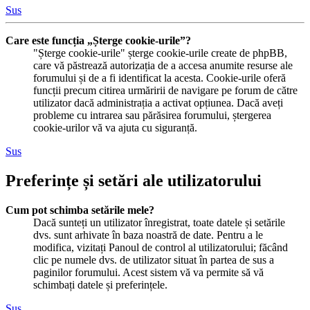
Sus
Care este funcția „Șterge cookie-urile”?
"Șterge cookie-urile" șterge cookie-urile create de phpBB,
care vă păstrează autorizația de a accesa anumite resurse ale
forumului și de a fi identificat la acesta. Cookie-urile oferă
funcții precum citirea urmăririi de navigare pe forum de către
utilizator dacă administrația a activat opțiunea. Dacă aveți
probleme cu intrarea sau părăsirea forumului, ștergerea
cookie-urilor vă va ajuta cu siguranță.
Sus
Preferințe și setări ale utilizatorului
Cum pot schimba setările mele?
Dacă sunteți un utilizator înregistrat, toate datele și setările
dvs. sunt arhivate în baza noastră de date. Pentru a le
modifica, vizitați Panoul de control al utilizatorului; făcând
clic pe numele dvs. de utilizator situat în partea de sus a
paginilor forumului. Acest sistem vă va permite să vă
schimbați datele și preferințele.
Sus