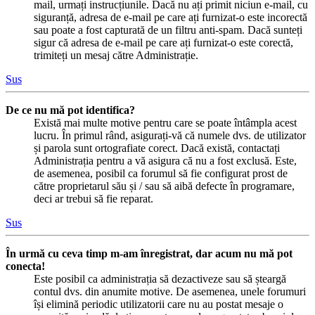
mail, urmați instrucțiunile. Dacă nu ați primit niciun e-mail, cu
siguranță, adresa de e-mail pe care ați furnizat-o este incorectă
sau poate a fost capturată de un filtru anti-spam. Dacă sunteți
sigur că adresa de e-mail pe care ați furnizat-o este corectă,
trimiteți un mesaj către Administrație.
Sus
De ce nu mă pot identifica?
Există mai multe motive pentru care se poate întâmpla acest
lucru. În primul rând, asigurați-vă că numele dvs. de utilizator
și parola sunt ortografiate corect. Dacă există, contactați
Administrația pentru a vă asigura că nu a fost exclusă. Este,
de asemenea, posibil ca forumul să fie configurat prost de
către proprietarul său și / sau să aibă defecte în programare,
deci ar trebui să fie reparat.
Sus
În urmă cu ceva timp m-am înregistrat, dar acum nu mă pot
conecta!
Este posibil ca administrația să dezactiveze sau să șteargă
contul dvs. din anumite motive. De asemenea, unele forumuri
își elimină periodic utilizatorii care nu au postat mesaje o