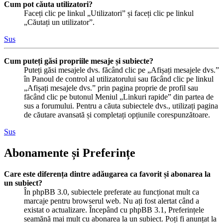
Cum pot căuta utilizatori?
Faceți clic pe linkul „Utilizatori” și faceți clic pe linkul
„Căutați un utilizator”.
Sus
Cum puteți găsi propriile mesaje și subiecte?
Puteți găsi mesajele dvs. făcând clic pe „Afișați mesajele dvs.”
în Panoul de control al utilizatorului sau făcând clic pe linkul
„Afișați mesajele dvs.” prin pagina proprie de profil sau
făcând clic pe butonul Meniul „Linkuri rapide” din partea de
sus a forumului. Pentru a căuta subiectele dvs., utilizați pagina
de căutare avansată și completați opțiunile corespunzătoare.
Sus
Abonamente și Preferințe
Care este diferența dintre adăugarea ca favorit și abonarea la
un subiect?
În phpBB 3.0, subiectele preferate au funcționat mult ca
marcaje pentru browserul web. Nu ați fost alertat când a
existat o actualizare. Începând cu phpBB 3.1, Preferințele
seamănă mai mult cu abonarea la un subiect. Poți fi anunțat la