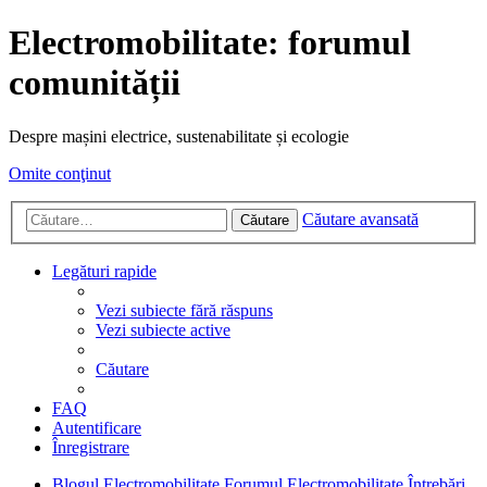
Electromobilitate: forumul
comunității
Despre mașini electrice, sustenabilitate și ecologie
Omite conţinut
Căutare avansată
Căutare
Legături rapide
Vezi subiecte fără răspuns
Vezi subiecte active
Căutare
FAQ
Autentificare
Înregistrare
Blogul Electromobilitate
Forumul Electromobilitate
Întrebări