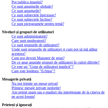
Pot publica imagini?
Ce sunt anunţurile globale?
Ce sunt anunţurile?
Ce sunt subiectele lipicioase?
Ce sunt subiectele închise?
Ce sunt pictogramele pentru temă?
Niveluri și grupuri de utilizatori
Ce sunt administratorii?
Care sunt moderatorii?
Ce sunt grupurile de utilizatori?
Unde sunt grupurile de utilizatori și cum pot să mă alătur
acestora?
Cum pot deveni Manager de grup?
De ce apar anumite grupuri de utilizatori în culori diferite?
Ce este un "Grup de utilizatori implicit"?
Care este legătura "Echipa"?
Mesagerie privată
Nu pot trimite un mesaj privat!
Primesc mesaje private nedorite!
Am primit spam sau e-mailuri rău intenționate de la cineva de
pe acest forum!
Prieteni și ignorați