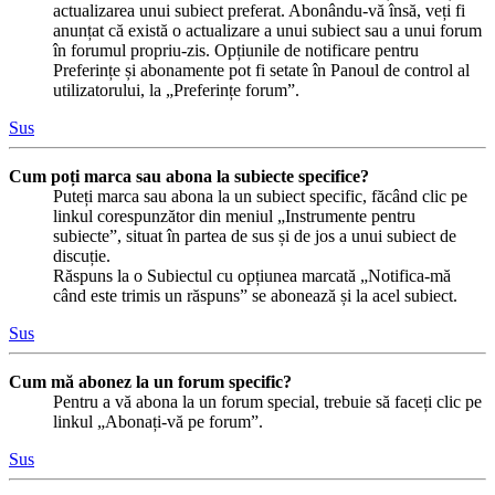
actualizarea unui subiect preferat. Abonându-vă însă, veți fi
anunțat că există o actualizare a unui subiect sau a unui forum
în forumul propriu-zis. Opțiunile de notificare pentru
Preferințe și abonamente pot fi setate în Panoul de control al
utilizatorului, la „Preferințe forum”.
Sus
Cum poți marca sau abona la subiecte specifice?
Puteți marca sau abona la un subiect specific, făcând clic pe
linkul corespunzător din meniul „Instrumente pentru
subiecte”, situat în partea de sus și de jos a unui subiect de
discuție.
Răspuns la o Subiectul cu opțiunea marcată „Notifica-mă
când este trimis un răspuns” se abonează și la acel subiect.
Sus
Cum mă abonez la un forum specific?
Pentru a vă abona la un forum special, trebuie să faceți clic pe
linkul „Abonați-vă pe forum”.
Sus