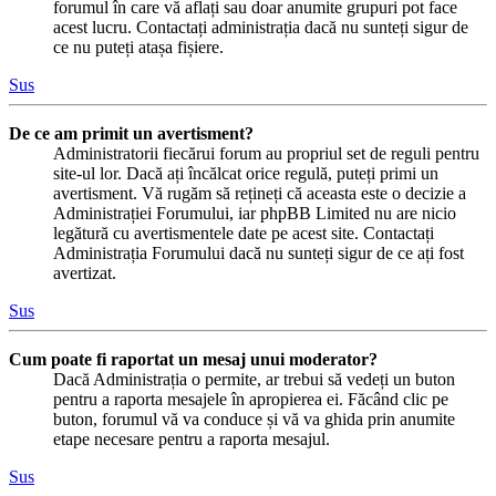
forumul în care vă aflați sau doar anumite grupuri pot face
acest lucru. Contactați administrația dacă nu sunteți sigur de
ce nu puteți atașa fișiere.
Sus
De ce am primit un avertisment?
Administratorii fiecărui forum au propriul set de reguli pentru
site-ul lor. Dacă ați încălcat orice regulă, puteți primi un
avertisment. Vă rugăm să rețineți că aceasta este o decizie a
Administrației Forumului, iar phpBB Limited nu are nicio
legătură cu avertismentele date pe acest site. Contactați
Administrația Forumului dacă nu sunteți sigur de ce ați fost
avertizat.
Sus
Cum poate fi raportat un mesaj unui moderator?
Dacă Administrația o permite, ar trebui să vedeți un buton
pentru a raporta mesajele în apropierea ei. Făcând clic pe
buton, forumul vă va conduce și vă va ghida prin anumite
etape necesare pentru a raporta mesajul.
Sus