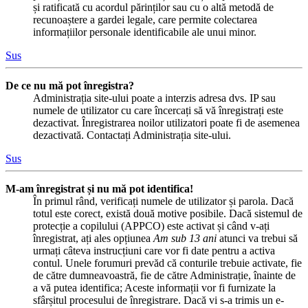
și ratificată cu acordul părinților sau cu o altă metodă de
recunoaștere a gardei legale, care permite colectarea
informațiilor personale identificabile ale unui minor.
Sus
De ce nu mă pot înregistra?
Administrația site-ului poate a interzis adresa dvs. IP sau
numele de utilizator cu care încercați să vă înregistrați este
dezactivat. Înregistrarea noilor utilizatori poate fi de asemenea
dezactivată. Contactați Administrația site-ului.
Sus
M-am înregistrat și nu mă pot identifica!
În primul rând, verificați numele de utilizator și parola. Dacă
totul este corect, există două motive posibile. Dacă sistemul de
protecție a copilului (APPCO) este activat și când v-ați
înregistrat, ați ales opțiunea
Am sub 13 ani
atunci va trebui să
urmați câteva instrucțiuni care vor fi date pentru a activa
contul. Unele forumuri prevăd că conturile trebuie activate, fie
de către dumneavoastră, fie de către Administrație, înainte de
a vă putea identifica; Aceste informații vor fi furnizate la
sfârșitul procesului de înregistrare. Dacă vi s-a trimis un e-