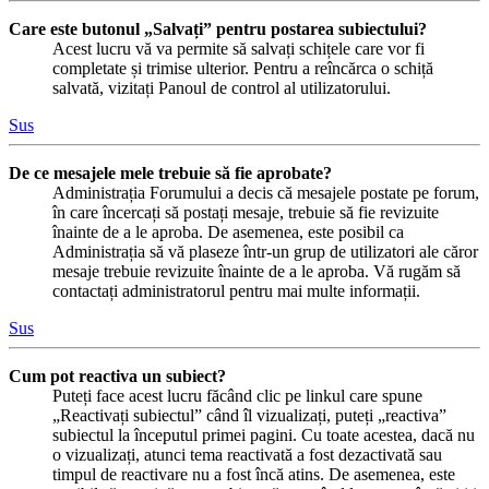
Care este butonul „Salvați” pentru postarea subiectului?
Acest lucru vă va permite să salvați schițele care vor fi
completate și trimise ulterior. Pentru a reîncărca o schiță
salvată, vizitați Panoul de control al utilizatorului.
Sus
De ce mesajele mele trebuie să fie aprobate?
Administrația Forumului a decis că mesajele postate pe forum,
în care încercați să postați mesaje, trebuie să fie revizuite
înainte de a le aproba. De asemenea, este posibil ca
Administrația să vă plaseze într-un grup de utilizatori ale căror
mesaje trebuie revizuite înainte de a le aproba. Vă rugăm să
contactați administratorul pentru mai multe informații.
Sus
Cum pot reactiva un subiect?
Puteți face acest lucru făcând clic pe linkul care spune
„Reactivați subiectul” când îl vizualizați, puteți „reactiva”
subiectul la începutul primei pagini. Cu toate acestea, dacă nu
o vizualizați, atunci tema reactivată a fost dezactivată sau
timpul de reactivare nu a fost încă atins. De asemenea, este