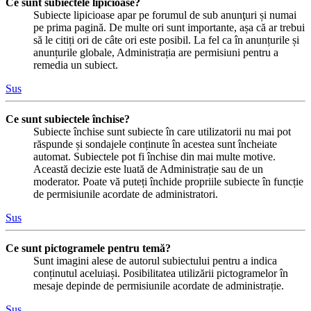
Ce sunt subiectele lipicioase?
Subiecte lipicioase apar pe forumul de sub anunţuri și numai
pe prima pagină. De multe ori sunt importante, așa că ar trebui
să le citiți ori de câte ori este posibil. La fel ca în anunțurile și
anunțurile globale, Administrația are permisiuni pentru a
remedia un subiect.
Sus
Ce sunt subiectele închise?
Subiecte închise sunt subiecte în care utilizatorii nu mai pot
răspunde și sondajele conținute în acestea sunt încheiate
automat. Subiectele pot fi închise din mai multe motive.
Această decizie este luată de Administrație sau de un
moderator. Poate vă puteți închide propriile subiecte în funcție
de permisiunile acordate de administratori.
Sus
Ce sunt pictogramele pentru temă?
Sunt imagini alese de autorul subiectului pentru a indica
conținutul aceluiași. Posibilitatea utilizării pictogramelor în
mesaje depinde de permisiunile acordate de administrație.
Sus