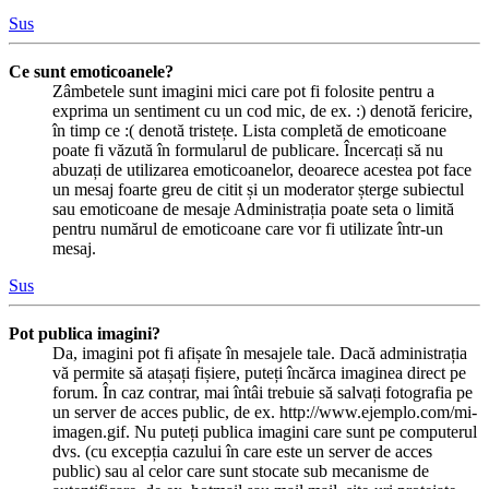
Sus
Ce sunt emoticoanele?
Zâmbetele sunt imagini mici care pot fi folosite pentru a
exprima un sentiment cu un cod mic, de ex. :) denotă fericire,
în timp ce :( denotă tristețe. Lista completă de emoticoane
poate fi văzută în formularul de publicare. Încercați să nu
abuzați de utilizarea emoticoanelor, deoarece acestea pot face
un mesaj foarte greu de citit și un moderator șterge subiectul
sau emoticoane de mesaje Administrația poate seta o limită
pentru numărul de emoticoane care vor fi utilizate într-un
mesaj.
Sus
Pot publica imagini?
Da, imagini pot fi afișate în mesajele tale. Dacă administrația
vă permite să atașați fișiere, puteți încărca imaginea direct pe
forum. În caz contrar, mai întâi trebuie să salvați fotografia pe
un server de acces public, de ex. http://www.ejemplo.com/mi-
imagen.gif. Nu puteți publica imagini care sunt pe computerul
dvs. (cu excepția cazului în care este un server de acces
public) sau al celor care sunt stocate sub mecanisme de