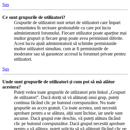
Sus
Ce sunt grupurile de utilizatori?
Grupurile de utilizatori sunt seturi de utilizatori care împart
comunitatea în sectoare gestionabile cu care pot lucra
administratorii forumului. Fiecare utilizator poate aparține mai
multor grupuri și fiecare grup poate avea permisiuni diferite.
Acest lucru ajută administratorii să schimbe permisiunile
multor utilizatori simultan, cum ar fi permisiunile de
moderator sau să garanteze accesul la forumuri private pentru
utilizatori.
Sus
Unde sunt grupurile de utilizatori și cum pot să mă alătur
acestora?
Puteți vedea toate grupurile de utilizatori prin linkul „Grupuri
de utilizatori”. Dacă doriți să vă alăturați unui grup, puteți
continua făcând clic pe butonul corespunzător. Nu toate
grupurile au acces gratuit. Cu toate acestea, unii necesită
aprobare pentru a se alătura, alții sunt închise, iar unele sunt
ascunse. Dacă grupul este deschis, vă puteți alătura făcând
clic pe butonul corespunzător. Dacă grupul necesită aprobare
pentru a vă alătura, puteți solicita să vă alăturați făcând clic pe