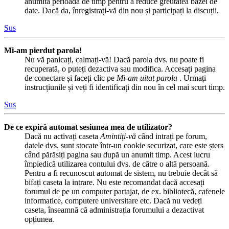
anumită perioadă de timp pentru a reduce greutatea bazei de
date. Dacă da, înregistrați-vă din nou și participați la discuții.
Sus
Mi-am pierdut parola!
Nu vă panicați, calmați-vă! Dacă parola dvs. nu poate fi
recuperată, o puteți dezactiva sau modifica. Accesați pagina
de conectare și faceți clic pe
Mi-am uitat parola
. Urmați
instrucțiunile și veți fi identificați din nou în cel mai scurt timp.
Sus
De ce expiră automat sesiunea mea de utilizator?
Dacă nu activați caseta
Amintiți-vă
când intrați pe forum,
datele dvs. sunt stocate într-un cookie securizat, care este șters
când părăsiți pagina sau după un anumit timp. Acest lucru
împiedică utilizarea contului dvs. de către o altă persoană.
Pentru a fi recunoscut automat de sistem, nu trebuie decât să
bifați caseta la intrare. Nu este recomandat dacă accesați
forumul de pe un computer partajat, de ex. bibliotecă, cafenele
informatice, computere universitare etc. Dacă nu vedeți
caseta, înseamnă că administrația forumului a dezactivat
opțiunea.