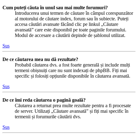
Cum puteți căuta în unul sau mai multe forumuri?
Introducerea unui termen de căutare în câmpul corespunzător
al motorului de căutare index, forum sau în subiecte. Puteți
accesa căutări avansate făcând clic pe linkul „Căutare
avansată” care este disponibil pe toate paginile forumului.
Modul de accesare a căutării depinde de șablonul utilizat.
Sus
De ce căutarea mea nu dă rezultate?
Probabil căutarea dvs. a fost foarte generală și include mulți
termeni obișnuiți care nu sunt indexați de phpBB. Fiți mai
specific și folosiți opțiunile disponibile în căutarea avansată.
Sus
De ce îmi reda căutarea o pagină goală?
Căutarea a returnat prea multe rezultate pentru a fi procesate
de server. Utilizați „Căutare avansată” și fiți mai specific în
termenii și forumurile căutării dvs.
Sus