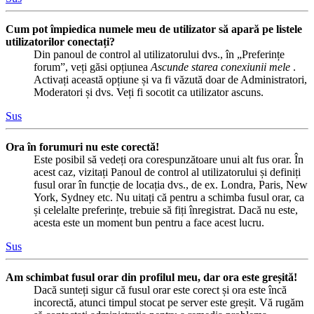
Cum pot împiedica numele meu de utilizator să apară pe listele
utilizatorilor conectați?
Din panoul de control al utilizatorului dvs., în „Preferințe
forum”, veți găsi opțiunea
Ascunde starea conexiunii mele
.
Activați această opțiune și va fi văzută doar de Administratori,
Moderatori și dvs. Veți fi socotit ca utilizator ascuns.
Sus
Ora în forumuri nu este corectă!
Este posibil să vedeți ora corespunzătoare unui alt fus orar. În
acest caz, vizitați Panoul de control al utilizatorului și definiți
fusul orar în funcție de locația dvs., de ex. Londra, Paris, New
York, Sydney etc. Nu uitați că pentru a schimba fusul orar, ca
și celelalte preferințe, trebuie să fiți înregistrat. Dacă nu este,
acesta este un moment bun pentru a face acest lucru.
Sus
Am schimbat fusul orar din profilul meu, dar ora este greșită!
Dacă sunteți sigur că fusul orar este corect și ora este încă
incorectă, atunci timpul stocat pe server este greșit. Vă rugăm