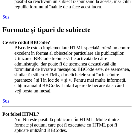
posibil să reactivăm un subiect răspunzând la acesta, însă citiți
regulile forumului înainte de a face acest lucru.
Sus
Formate și tipuri de subiecte
Ce este codul BBCode?
BBcode este o implementare HTML specială, oferă un control
excelent în format al obiectelor particulare ale publicațiilor.
Utilizarea BBCode trebuie să fie activată de către
administrație, dar poate fi de asemenea dezactivată din
formularul de livrare a mesajelor. BBCode este, de asemenea,
similar în stil cu HTML, dar etichetele sunt închise între
paranteze [ și ] în loc de < şi >. Pentru mai multe informații,
citiți manualul BBCode. Linkul apare de fiecare dată când
veți posta un mesaj.
Sus
Pot folosi HTML?
Nu. Nu este posibilă publicarea în HTML. Multe dintre
formate și acțiuni care pot fi executate cu HTML pot fi
aplicate utilizând BBCodes.