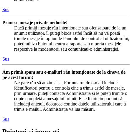
Sus
Primesc mesaje private nedorite!
Dacă primiți mesaje rău intenționate sau ofensatoare de la un
anumit utilizator, îl puteți bloca astfel încât să nu vă poată
trimite mesaje în opțiunile Panoului de control al utilizatorului,
puteți utiliza butonul pentru a raporta sau raporta mesajele
respective la moderatorii sau comunicați-o administrației.
Sus
Am primit spam sau e-mailuri rău intenționate de la cineva de
pe acest forum!
Ne pare rău să auzim asta. Formularul de e-mail include
identificatori pentru a controla cine a trimis astfel de mesaje,
prin urmare, puteți contacta Administrația și le puteți trimite o
copie completă a mesajului primit. Este foarte important să
includeți antetul, deoarece conține datele utilizatorului care a
trimis e-mailul. Administrația va lua măsuri.
Sus
Prieteni și ignorați