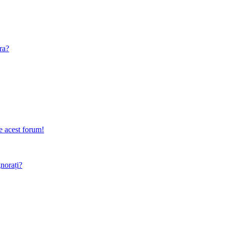
ra?
e acest forum!
gnorați?