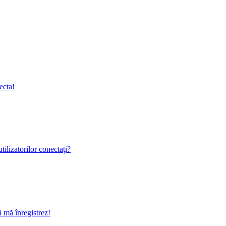
ecta!
ilizatorilor conectați?
ă mă înregistrez!