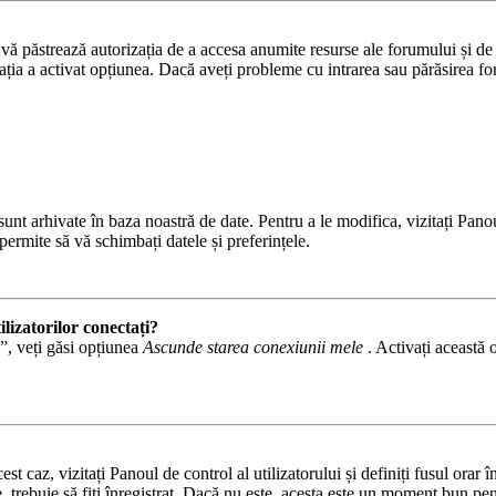
ă păstrează autorizația de a accesa anumite resurse ale forumului și de a 
ația a activat opțiunea. Dacă aveți probleme cu intrarea sau părăsirea fo
. sunt arhivate în baza noastră de date. Pentru a le modifica, vizitați Pano
permite să vă schimbați datele și preferințele.
lizatorilor conectați?
m”, veți găsi opțiunea
Ascunde starea conexiunii mele
. Activați această 
est caz, vizitați Panoul de control al utilizatorului și definiți fusul ora
e, trebuie să fiți înregistrat. Dacă nu este, acesta este un moment bun pen