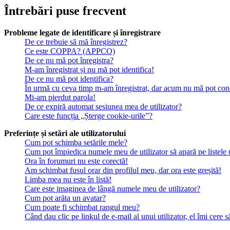
Întrebări puse frecvent
Probleme legate de identificare și înregistrare
De ce trebuie să mă înregistrez?
Ce este COPPA? (APPCO)
De ce nu mă pot înregistra?
M-am înregistrat și nu mă pot identifica!
De ce nu mă pot identifica?
În urmă cu ceva timp m-am înregistrat, dar acum nu mă pot con
Mi-am pierdut parola!
De ce expiră automat sesiunea mea de utilizator?
Care este funcția „Șterge cookie-urile”?
Preferințe și setări ale utilizatorului
Cum pot schimba setările mele?
Cum pot împiedica numele meu de utilizator să apară pe listele ut
Ora în forumuri nu este corectă!
Am schimbat fusul orar din profilul meu, dar ora este greșită!
Limba mea nu este în listă!
Care este imaginea de lângă numele meu de utilizator?
Cum pot arăta un avatar?
Cum poate fi schimbat rangul meu?
Când dau clic pe linkul de e-mail al unui utilizator, el îmi cere s