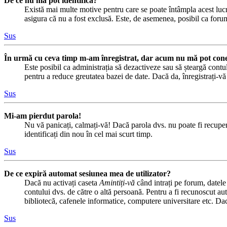
De ce nu mă pot identifica?
Există mai multe motive pentru care se poate întâmpla acest lucru
asigura că nu a fost exclusă. Este, de asemenea, posibil ca forumu
Sus
În urmă cu ceva timp m-am înregistrat, dar acum nu mă pot cone
Este posibil ca administrația să dezactiveze sau să șteargă cont
pentru a reduce greutatea bazei de date. Dacă da, înregistrați-vă d
Sus
Mi-am pierdut parola!
Nu vă panicați, calmați-vă! Dacă parola dvs. nu poate fi recuper
identificați din nou în cel mai scurt timp.
Sus
De ce expiră automat sesiunea mea de utilizator?
Dacă nu activați caseta
Amintiți-vă
când intrați pe forum, datele
contului dvs. de către o altă persoană. Pentru a fi recunoscut au
bibliotecă, cafenele informatice, computere universitare etc. Da
Sus