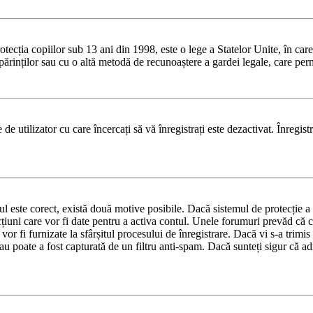
ia copiilor sub 13 ani din 1998, este o lege a Statelor Unite, în care se 
dul părinților sau cu o altă metodă de recunoaștere a gardei legale, care pe
de utilizator cu care încercați să vă înregistrați este dezactivat. Înregis
tul este corect, există două motive posibile. Dacă sistemul de protecție a 
cțiuni care vor fi date pentru a activa contul. Unele forumuri prevăd că c
vor fi furnizate la sfârșitul procesului de înregistrare. Dacă vi s-a trimi
sau poate a fost capturată de un filtru anti-spam. Dacă sunteți sigur că adr