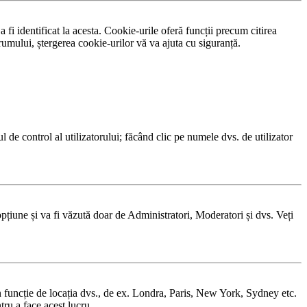
fi identificat la acesta. Cookie-urile oferă funcții precum citirea
rumului, ștergerea cookie-urilor vă va ajuta cu siguranță.
ul de control al utilizatorului; făcând clic pe numele dvs. de utilizator
opțiune și va fi văzută doar de Administratori, Moderatori și dvs. Veți
r în funcție de locația dvs., de ex. Londra, Paris, New York, Sydney etc.
tru a face acest lucru.