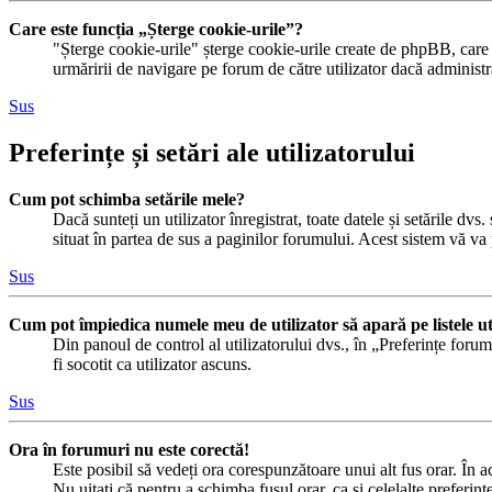
Care este funcția „Șterge cookie-urile”?
"Șterge cookie-urile" șterge cookie-urile create de phpBB, care v
urmăririi de navigare pe forum de către utilizator dacă administr
Sus
Preferințe și setări ale utilizatorului
Cum pot schimba setările mele?
Dacă sunteți un utilizator înregistrat, toate datele și setările dvs
situat în partea de sus a paginilor forumului. Acest sistem vă va 
Sus
Cum pot împiedica numele meu de utilizator să apară pe listele uti
Din panoul de control al utilizatorului dvs., în „Preferințe foru
fi socotit ca utilizator ascuns.
Sus
Ora în forumuri nu este corectă!
Este posibil să vedeți ora corespunzătoare unui alt fus orar. În ac
Nu uitați că pentru a schimba fusul orar, ca și celelalte preferinț