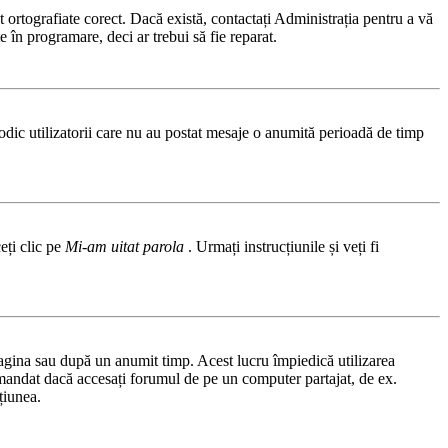
 ortografiate corect. Dacă există, contactați Administrația pentru a vă
e în programare, deci ar trebui să fie reparat.
odic utilizatorii care nu au postat mesaje o anumită perioadă de timp
eți clic pe
Mi-am uitat parola
. Urmați instrucțiunile și veți fi
 pagina sau după un anumit timp. Acest lucru împiedică utilizarea
comandat dacă accesați forumul de pe un computer partajat, de ex.
țiunea.