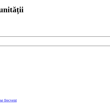
nității
use frecvent