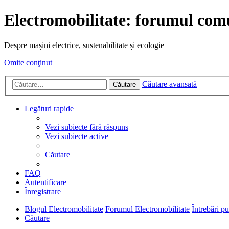
Electromobilitate: forumul comu
Despre mașini electrice, sustenabilitate și ecologie
Omite conţinut
Căutare avansată
Căutare
Legături rapide
Vezi subiecte fără răspuns
Vezi subiecte active
Căutare
FAQ
Autentificare
Înregistrare
Blogul Electromobilitate
Forumul Electromobilitate
Întrebări p
Căutare