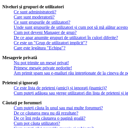
Niveluri și grupuri de utilizatori
Ce sunt administratorii?
Care sunt moderatorii?
Ce sunt grupurile de utilizatori?
Unde sunt grupurile de utilizatori și cum pot să mă alătur acesto
Cum pot deveni Manager de grup?
De ce apar anumite grupuri de utilizatori în culori diferite?
Ce este un "Grup de utilizatori implicit"?
Care este legătura "Echipa"?
Mesagerie privată
Nu pot trimite un mesaj privat!
Primesc mesaje private nedorite!
Am primit spam sau e-mailuri rău intenționate de la cineva de p
Prieteni și ignorați
Ce este lista de prieteni (amici) și ignorați (inamici)?
Cum puteți adăuga sau șterge utilizatori din lista de prieteni și i
Căutați pe forumuri
Cum puteți căuta în unul sau mai multe forumuri?
De ce căutarea mea nu dă rezultate?
De ce îmi reda căutarea o pagină goală?
Cum pot căuta utilizatori?