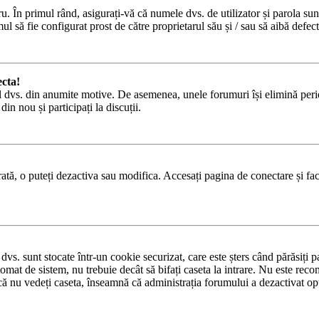
. În primul rând, asigurați-vă că numele dvs. de utilizator și parola sunt
l să fie configurat prost de către proprietarul său și / sau să aibă defect
cta!
ul dvs. din anumite motive. De asemenea, unele forumuri își elimină peri
in nou și participați la discuții.
ată, o puteți dezactiva sau modifica. Accesați pagina de conectare și fac
 dvs. sunt stocate într-un cookie securizat, care este șters când părăsiți
tomat de sistem, nu trebuie decât să bifați caseta la intrare. Nu este re
că nu vedeți caseta, înseamnă că administrația forumului a dezactivat op