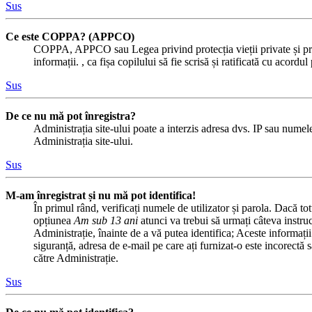
Sus
Ce este COPPA? (APPCO)
COPPA, APPCO sau Legea privind protecția vieții private și protecț
informații. , ca fișa copilului să fie scrisă și ratificată cu acor
Sus
De ce nu mă pot înregistra?
Administrația site-ului poate a interzis adresa dvs. IP sau numele 
Administrația site-ului.
Sus
M-am înregistrat și nu mă pot identifica!
În primul rând, verificați numele de utilizator și parola. Dacă to
opțiunea
Am sub 13 ani
atunci va trebui să urmați câteva instru
Administrație, înainte de a vă putea identifica; Aceste informații 
siguranță, adresa de e-mail pe care ați furnizat-o este incorectă 
către Administrație.
Sus