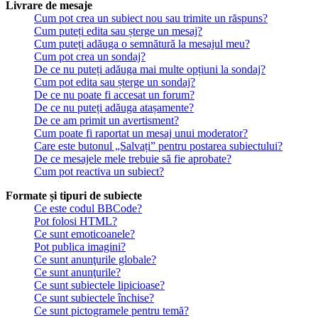
Livrare de mesaje
Cum pot crea un subiect nou sau trimite un răspuns?
Cum puteți edita sau șterge un mesaj?
Cum puteți adăuga o semnătură la mesajul meu?
Cum pot crea un sondaj?
De ce nu puteți adăuga mai multe opțiuni la sondaj?
Cum pot edita sau șterge un sondaj?
De ce nu poate fi accesat un forum?
De ce nu puteți adăuga atașamente?
De ce am primit un avertisment?
Cum poate fi raportat un mesaj unui moderator?
Care este butonul „Salvați” pentru postarea subiectului?
De ce mesajele mele trebuie să fie aprobate?
Cum pot reactiva un subiect?
Formate și tipuri de subiecte
Ce este codul BBCode?
Pot folosi HTML?
Ce sunt emoticoanele?
Pot publica imagini?
Ce sunt anunţurile globale?
Ce sunt anunţurile?
Ce sunt subiectele lipicioase?
Ce sunt subiectele închise?
Ce sunt pictogramele pentru temă?