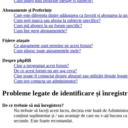
Cum puteți găsi propriile mesaje și subiecte?
Abonamente și Preferințe
Care este diferența dintre adăugarea ca favorit și abonarea la un
Cum poți marca sau abona la subiecte specifice?
Cum mă abonez la un forum specific?
Cum îmi șterg abonamentele?
Fișiere atașate
Ce atașamente sunt permise pe acest forum?
Cum găsesc toate atașamentele mele?
Despre phpBB
Cine a programat acest forum?
De ce acest forum nu are așa ceva?
Cine poate fi contactat despre abuzuri sau utilizări ilegale legat
Cum pot contacta un administrator?
Probleme legate de identificare și înregist
De ce trebuie să mă înregistrez?
Nu trebuie să faceți acest lucru, decizia este luată de Administrat
conținut suplimentar și / sau avantaje de care nu v-ați bucura ca 
secunde. Este foarte recomandat.