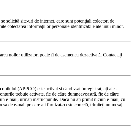
solicită site-uri de internet, care sunt potențiali colectori de
rmite colectarea informațiilor personale identificabile ale unui minor.
trarea noilor utilizatori poate fi de asemenea dezactivată. Contactați
copilului (APPCO) este activat și când v-ați înregistrat, ați ales
onturile trebuie activate, fie de către dumneavoastră, fie de către
s un e-mail, urmați instrucțiunile. Dacă nu ați primit niciun e-mail, cu
esa de e-mail pe care ați furnizat-o este corectă, trimiteți un mesaj