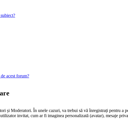
 subiect?
e de acest forum?
rare
ori și Moderatori. În unele cazuri, va trebui să vă înregistrați pentru a p
utilizator invitat, cum ar fi imaginea personalizată (avatar), mesaje priv