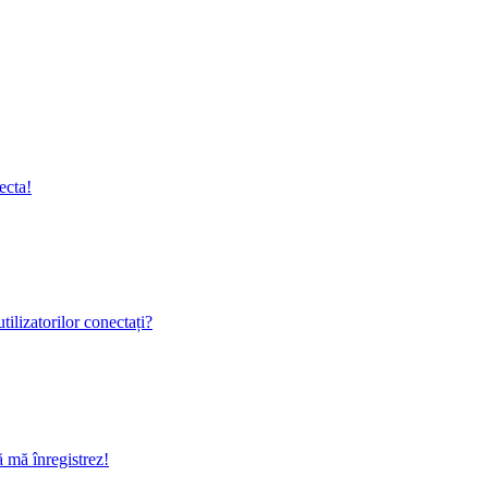
ecta!
ilizatorilor conectați?
ă mă înregistrez!