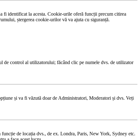
fi identificat la acesta. Cookie-urile oferă funcții precum citirea
rumului, ștergerea cookie-urilor vă va ajuta cu siguranță.
ul de control al utilizatorului; făcând clic pe numele dvs. de utilizator
opțiune și va fi văzută doar de Administratori, Moderatori și dvs. Veți
r în funcție de locația dvs., de ex. Londra, Paris, New York, Sydney etc.
tru a face acest lucru.