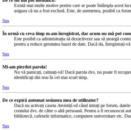
De ce nu mă pot identifica?
Există mai multe motive pentru care se poate întâmpla acest lucru
asigura că nu a fost exclusă. Este, de asemenea, posibil ca forumu
Sus
În urmă cu ceva timp m-am înregistrat, dar acum nu mă pot cone
Este posibil ca administrația să dezactiveze sau să șteargă cont
pentru a reduce greutatea bazei de date. Dacă da, înregistrați-vă d
Sus
Mi-am pierdut parola!
Nu vă panicați, calmați-vă! Dacă parola dvs. nu poate fi recuper
identificați din nou în cel mai scurt timp.
Sus
De ce expiră automat sesiunea mea de utilizator?
Dacă nu activați caseta
Amintiți-vă
când intrați pe forum, datele
contului dvs. de către o altă persoană. Pentru a fi recunoscut au
bibliotecă, cafenele informatice, computere universitare etc. Da
Sus