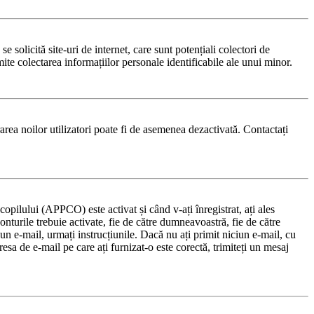
solicită site-uri de internet, care sunt potențiali colectori de
rmite colectarea informațiilor personale identificabile ale unui minor.
trarea noilor utilizatori poate fi de asemenea dezactivată. Contactați
copilului (APPCO) este activat și când v-ați înregistrat, ați ales
onturile trebuie activate, fie de către dumneavoastră, fie de către
s un e-mail, urmați instrucțiunile. Dacă nu ați primit niciun e-mail, cu
esa de e-mail pe care ați furnizat-o este corectă, trimiteți un mesaj