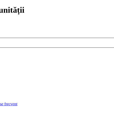
nității
use frecvent