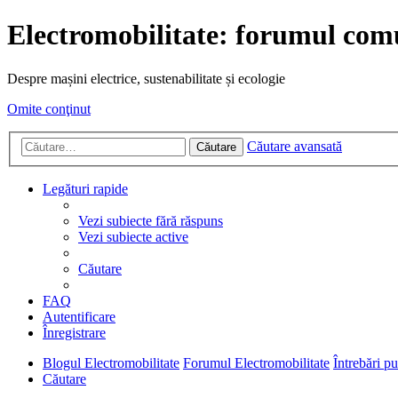
Electromobilitate: forumul comu
Despre mașini electrice, sustenabilitate și ecologie
Omite conţinut
Căutare avansată
Căutare
Legături rapide
Vezi subiecte fără răspuns
Vezi subiecte active
Căutare
FAQ
Autentificare
Înregistrare
Blogul Electromobilitate
Forumul Electromobilitate
Întrebări p
Căutare