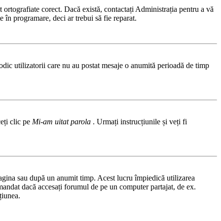
 ortografiate corect. Dacă există, contactați Administrația pentru a vă
e în programare, deci ar trebui să fie reparat.
odic utilizatorii care nu au postat mesaje o anumită perioadă de timp
eți clic pe
Mi-am uitat parola
. Urmați instrucțiunile și veți fi
 pagina sau după un anumit timp. Acest lucru împiedică utilizarea
comandat dacă accesați forumul de pe un computer partajat, de ex.
țiunea.