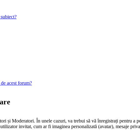
 subiect?
e de acest forum?
rare
ori și Moderatori. În unele cazuri, va trebui să vă înregistrați pentru a p
utilizator invitat, cum ar fi imaginea personalizată (avatar), mesaje priv