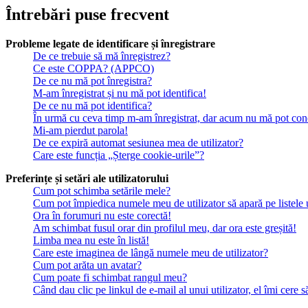
Întrebări puse frecvent
Probleme legate de identificare și înregistrare
De ce trebuie să mă înregistrez?
Ce este COPPA? (APPCO)
De ce nu mă pot înregistra?
M-am înregistrat și nu mă pot identifica!
De ce nu mă pot identifica?
În urmă cu ceva timp m-am înregistrat, dar acum nu mă pot con
Mi-am pierdut parola!
De ce expiră automat sesiunea mea de utilizator?
Care este funcția „Șterge cookie-urile”?
Preferințe și setări ale utilizatorului
Cum pot schimba setările mele?
Cum pot împiedica numele meu de utilizator să apară pe listele ut
Ora în forumuri nu este corectă!
Am schimbat fusul orar din profilul meu, dar ora este greșită!
Limba mea nu este în listă!
Care este imaginea de lângă numele meu de utilizator?
Cum pot arăta un avatar?
Cum poate fi schimbat rangul meu?
Când dau clic pe linkul de e-mail al unui utilizator, el îmi cere s