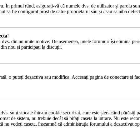
. În primul rând, asigurați-vă că numele dvs. de utilizator și parola sunt
l să fie configurat prost de către proprietarul său și / sau să aibă defect
cta!
ul dvs. din anumite motive. De asemenea, unele forumuri își elimină peri
in nou și participați la discuții.
ată, o puteți dezactiva sau modifica. Accesați pagina de conectare și fac
 dvs. sunt stocate într-un cookie securizat, care este șters când părăsiți
tomat de sistem, nu trebuie decât să bifați caseta la intrare. Nu este re
că nu vedeți caseta, înseamnă că administrația forumului a dezactivat op