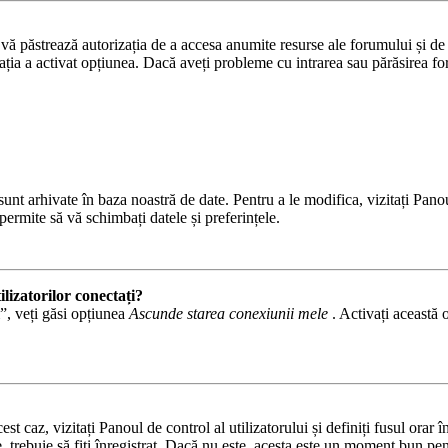
ă păstrează autorizația de a accesa anumite resurse ale forumului și de a 
ația a activat opțiunea. Dacă aveți probleme cu intrarea sau părăsirea fo
. sunt arhivate în baza noastră de date. Pentru a le modifica, vizitați Pano
permite să vă schimbați datele și preferințele.
lizatorilor conectați?
m”, veți găsi opțiunea
Ascunde starea conexiunii mele
. Activați această 
est caz, vizitați Panoul de control al utilizatorului și definiți fusul ora
e, trebuie să fiți înregistrat. Dacă nu este, acesta este un moment bun pen