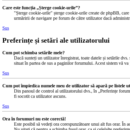
Care este funcția „Șterge cookie-urile”?
"Șterge cookie-urile" șterge cookie-urile create de phpBB, care v
urmăririi de navigare pe forum de către utilizator dacă administr
Sus
Preferințe și setări ale utilizatorului
Cum pot schimba setările mele?
Dacă sunteți un utilizator înregistrat, toate datele și setările dvs
situat în partea de sus a paginilor forumului. Acest sistem vă va 
Sus
Cum pot împiedica numele meu de utilizator să apară pe listele uti
Din panoul de control al utilizatorului dvs., în „Preferințe foru
fi socotit ca utilizator ascuns.
Sus
Ora în forumuri nu este corectă!
Este posibil să vedeți ora corespunzătoare unui alt fus orar. În ac
Nu uitați că pentru a schimba fusul orar, ca și celelalte preferinț