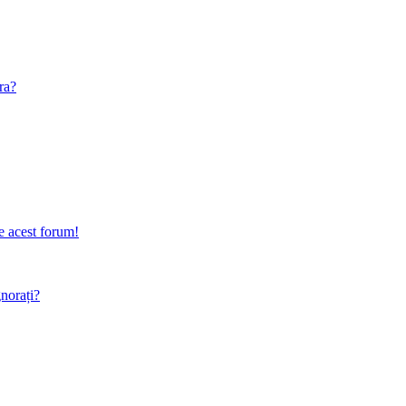
ra?
e acest forum!
gnorați?