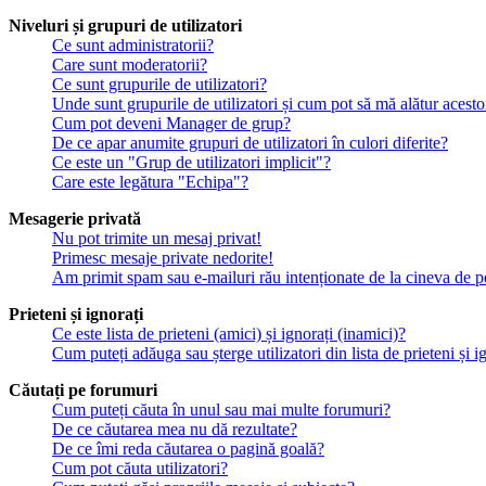
Niveluri și grupuri de utilizatori
Ce sunt administratorii?
Care sunt moderatorii?
Ce sunt grupurile de utilizatori?
Unde sunt grupurile de utilizatori și cum pot să mă alătur acesto
Cum pot deveni Manager de grup?
De ce apar anumite grupuri de utilizatori în culori diferite?
Ce este un "Grup de utilizatori implicit"?
Care este legătura "Echipa"?
Mesagerie privată
Nu pot trimite un mesaj privat!
Primesc mesaje private nedorite!
Am primit spam sau e-mailuri rău intenționate de la cineva de p
Prieteni și ignorați
Ce este lista de prieteni (amici) și ignorați (inamici)?
Cum puteți adăuga sau șterge utilizatori din lista de prieteni și i
Căutați pe forumuri
Cum puteți căuta în unul sau mai multe forumuri?
De ce căutarea mea nu dă rezultate?
De ce îmi reda căutarea o pagină goală?
Cum pot căuta utilizatori?