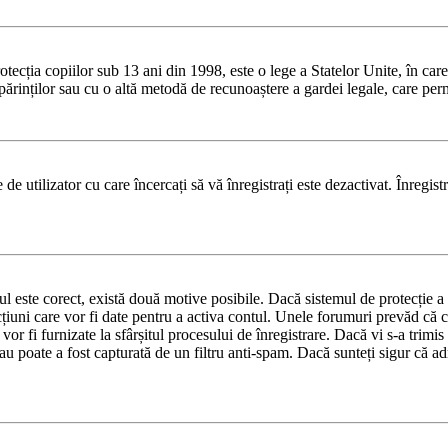
ia copiilor sub 13 ani din 1998, este o lege a Statelor Unite, în care se 
dul părinților sau cu o altă metodă de recunoaștere a gardei legale, care pe
de utilizator cu care încercați să vă înregistrați este dezactivat. Înregis
tul este corect, există două motive posibile. Dacă sistemul de protecție a 
cțiuni care vor fi date pentru a activa contul. Unele forumuri prevăd că c
vor fi furnizate la sfârșitul procesului de înregistrare. Dacă vi s-a trimi
sau poate a fost capturată de un filtru anti-spam. Dacă sunteți sigur că adr