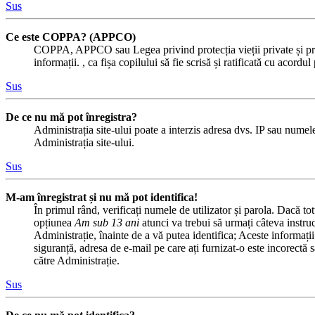
Sus
Ce este COPPA? (APPCO)
COPPA, APPCO sau Legea privind protecția vieții private și protecț
informații. , ca fișa copilului să fie scrisă și ratificată cu acor
Sus
De ce nu mă pot înregistra?
Administrația site-ului poate a interzis adresa dvs. IP sau numele 
Administrația site-ului.
Sus
M-am înregistrat și nu mă pot identifica!
În primul rând, verificați numele de utilizator și parola. Dacă to
opțiunea
Am sub 13 ani
atunci va trebui să urmați câteva instru
Administrație, înainte de a vă putea identifica; Aceste informații 
siguranță, adresa de e-mail pe care ați furnizat-o este incorectă 
către Administrație.
Sus