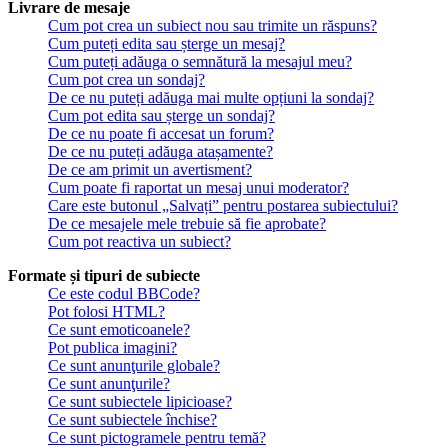
Livrare de mesaje
Cum pot crea un subiect nou sau trimite un răspuns?
Cum puteți edita sau șterge un mesaj?
Cum puteți adăuga o semnătură la mesajul meu?
Cum pot crea un sondaj?
De ce nu puteți adăuga mai multe opțiuni la sondaj?
Cum pot edita sau șterge un sondaj?
De ce nu poate fi accesat un forum?
De ce nu puteți adăuga atașamente?
De ce am primit un avertisment?
Cum poate fi raportat un mesaj unui moderator?
Care este butonul „Salvați” pentru postarea subiectului?
De ce mesajele mele trebuie să fie aprobate?
Cum pot reactiva un subiect?
Formate și tipuri de subiecte
Ce este codul BBCode?
Pot folosi HTML?
Ce sunt emoticoanele?
Pot publica imagini?
Ce sunt anunţurile globale?
Ce sunt anunţurile?
Ce sunt subiectele lipicioase?
Ce sunt subiectele închise?
Ce sunt pictogramele pentru temă?