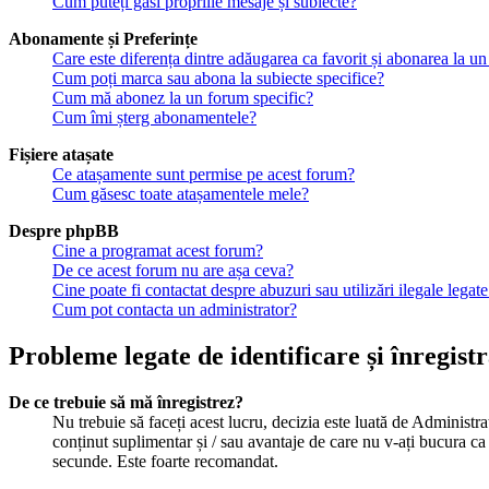
Cum puteți găsi propriile mesaje și subiecte?
Abonamente și Preferințe
Care este diferența dintre adăugarea ca favorit și abonarea la un
Cum poți marca sau abona la subiecte specifice?
Cum mă abonez la un forum specific?
Cum îmi șterg abonamentele?
Fișiere atașate
Ce atașamente sunt permise pe acest forum?
Cum găsesc toate atașamentele mele?
Despre phpBB
Cine a programat acest forum?
De ce acest forum nu are așa ceva?
Cine poate fi contactat despre abuzuri sau utilizări ilegale legat
Cum pot contacta un administrator?
Probleme legate de identificare și înregist
De ce trebuie să mă înregistrez?
Nu trebuie să faceți acest lucru, decizia este luată de Administrat
conținut suplimentar și / sau avantaje de care nu v-ați bucura ca 
secunde. Este foarte recomandat.