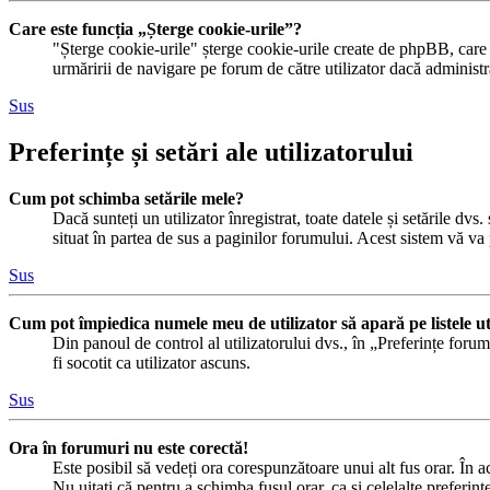
Care este funcția „Șterge cookie-urile”?
"Șterge cookie-urile" șterge cookie-urile create de phpBB, care v
urmăririi de navigare pe forum de către utilizator dacă administr
Sus
Preferințe și setări ale utilizatorului
Cum pot schimba setările mele?
Dacă sunteți un utilizator înregistrat, toate datele și setările dvs
situat în partea de sus a paginilor forumului. Acest sistem vă va 
Sus
Cum pot împiedica numele meu de utilizator să apară pe listele uti
Din panoul de control al utilizatorului dvs., în „Preferințe foru
fi socotit ca utilizator ascuns.
Sus
Ora în forumuri nu este corectă!
Este posibil să vedeți ora corespunzătoare unui alt fus orar. În ac
Nu uitați că pentru a schimba fusul orar, ca și celelalte preferinț