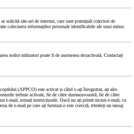
solicită site-uri de internet, care sunt potențiali colectori de
rmite colectarea informațiilor personale identificabile ale unui minor.
trarea noilor utilizatori poate fi de asemenea dezactivată. Contactați
copilului (APPCO) este activat și când v-ați înregistrat, ați ales
onturile trebuie activate, fie de către dumneavoastră, fie de către
s un e-mail, urmați instrucțiunile. Dacă nu ați primit niciun e-mail, cu
esa de e-mail pe care ați furnizat-o este corectă, trimiteți un mesaj