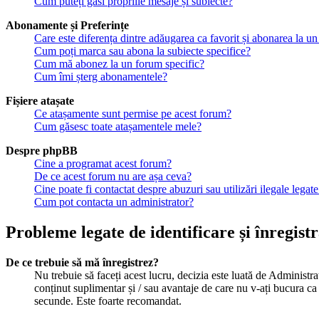
Cum puteți găsi propriile mesaje și subiecte?
Abonamente și Preferințe
Care este diferența dintre adăugarea ca favorit și abonarea la un
Cum poți marca sau abona la subiecte specifice?
Cum mă abonez la un forum specific?
Cum îmi șterg abonamentele?
Fișiere atașate
Ce atașamente sunt permise pe acest forum?
Cum găsesc toate atașamentele mele?
Despre phpBB
Cine a programat acest forum?
De ce acest forum nu are așa ceva?
Cine poate fi contactat despre abuzuri sau utilizări ilegale legat
Cum pot contacta un administrator?
Probleme legate de identificare și înregist
De ce trebuie să mă înregistrez?
Nu trebuie să faceți acest lucru, decizia este luată de Administrat
conținut suplimentar și / sau avantaje de care nu v-ați bucura ca 
secunde. Este foarte recomandat.