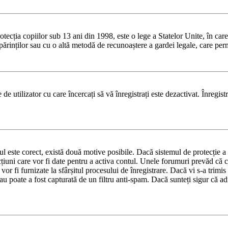
ia copiilor sub 13 ani din 1998, este o lege a Statelor Unite, în care se 
dul părinților sau cu o altă metodă de recunoaștere a gardei legale, care pe
de utilizator cu care încercați să vă înregistrați este dezactivat. Înregis
tul este corect, există două motive posibile. Dacă sistemul de protecție a 
cțiuni care vor fi date pentru a activa contul. Unele forumuri prevăd că c
vor fi furnizate la sfârșitul procesului de înregistrare. Dacă vi s-a trimi
sau poate a fost capturată de un filtru anti-spam. Dacă sunteți sigur că adr