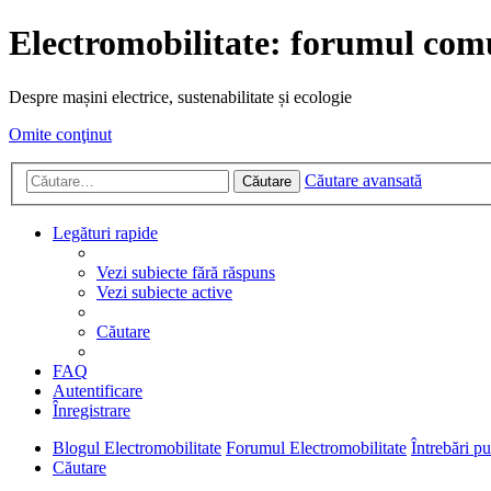
Electromobilitate: forumul comu
Despre mașini electrice, sustenabilitate și ecologie
Omite conţinut
Căutare avansată
Căutare
Legături rapide
Vezi subiecte fără răspuns
Vezi subiecte active
Căutare
FAQ
Autentificare
Înregistrare
Blogul Electromobilitate
Forumul Electromobilitate
Întrebări p
Căutare