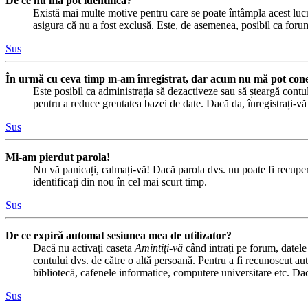
De ce nu mă pot identifica?
Există mai multe motive pentru care se poate întâmpla acest lucru
asigura că nu a fost exclusă. Este, de asemenea, posibil ca forumu
Sus
În urmă cu ceva timp m-am înregistrat, dar acum nu mă pot cone
Este posibil ca administrația să dezactiveze sau să șteargă cont
pentru a reduce greutatea bazei de date. Dacă da, înregistrați-vă d
Sus
Mi-am pierdut parola!
Nu vă panicați, calmați-vă! Dacă parola dvs. nu poate fi recuper
identificați din nou în cel mai scurt timp.
Sus
De ce expiră automat sesiunea mea de utilizator?
Dacă nu activați caseta
Amintiți-vă
când intrați pe forum, datele
contului dvs. de către o altă persoană. Pentru a fi recunoscut au
bibliotecă, cafenele informatice, computere universitare etc. Da
Sus