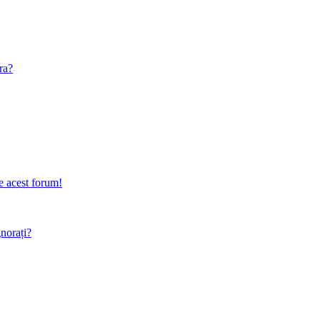
ra?
e acest forum!
gnorați?