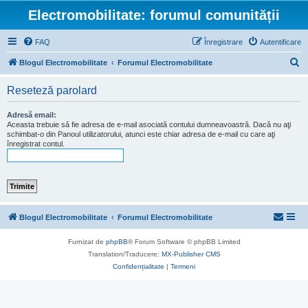
Electromobilitate: forumul comunității
FAQ
Înregistrare
Autentificare
C
Blogul Electromobilitate
Forumul Electromobilitate
ă
Reseteză parolard
u
t
Adresă email:
Aceasta trebuie să fie adresa de e-mail asociată contului dumneavoastră. Dacă nu aţi
a
schimbat-o din Panoul utilizatorului, atunci este chiar adresa de e-mail cu care aţi
înregistrat contul.
r
e
Blogul Electromobilitate
Forumul Electromobilitate
Furnizat de
phpBB
® Forum Software © phpBB Limited
Translation/Traducere:
MX-Publisher CMS
Confidențialitate
|
Termeni