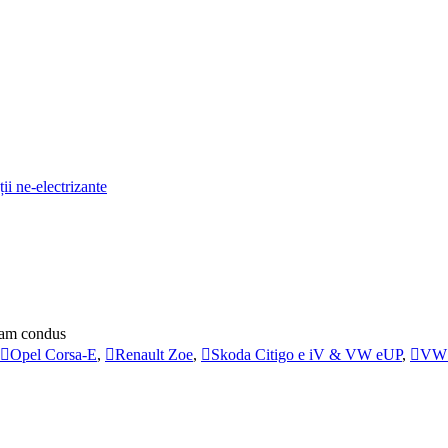
ii ne-electrizante
e-am condus
Opel Corsa-E
,
Renault Zoe
,
Skoda Citigo e iV & VW eUP
,
VW 