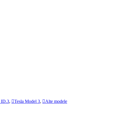
ID.3
,
Tesla Model 3
,
Alte modele