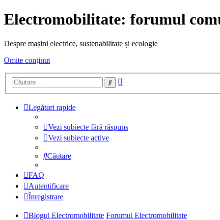
Electromobilitate: forumul comu
Despre mașini electrice, sustenabilitate și ecologie
Omite conţinut
Căutare
Căutare
avansată
Legături rapide
Vezi subiecte fără răspuns
Vezi subiecte active
Căutare
FAQ
Autentificare
Înregistrare
Blogul Electromobilitate
Forumul Electromobilitate