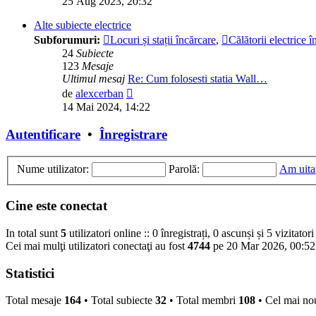
25 Aug 2023, 20:32
mesaj
Alte subiecte electrice
Subforumuri:
Locuri și stații încărcare
,
Călătorii electrice
24
Subiecte
123
Mesaje
Ultimul mesaj
Re: Cum folosesti statia Wall…
Vezi
de
alexcerban
ultimul
14 Mai 2024, 14:22
mesaj
Autentificare
•
Înregistrare
Nume utilizator:
Parolă:
Am uita
Cine este conectat
In total sunt
5
utilizatori online :: 0 înregistrați, 0 ascunși și 5 vizitato
Cei mai mulţi utilizatori conectaţi au fost
4744
pe 20 Mar 2026, 00:52
Statistici
Total mesaje
164
• Total subiecte
32
• Total membri
108
• Cel mai n