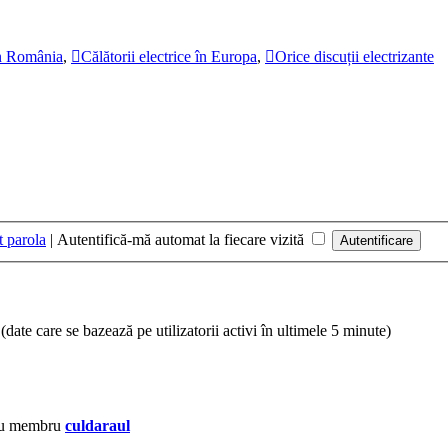
 în România
,
Călătorii electrice în Europa
,
Orice discuții electrizante
t parola
|
Autentifică-mă automat la fiecare vizită
ri (date care se bazează pe utilizatorii activi în ultimele 5 minute)
ou membru
culdaraul