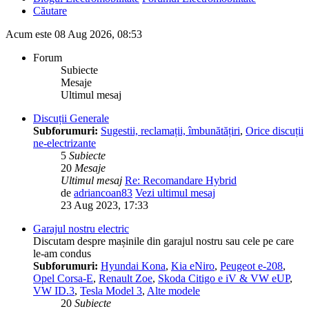
Căutare
Acum este 08 Aug 2026, 08:53
Forum
Subiecte
Mesaje
Ultimul mesaj
Discuții Generale
Subforumuri:
Sugestii, reclamații, îmbunătățiri
,
Orice discuții
ne-electrizante
5
Subiecte
20
Mesaje
Ultimul mesaj
Re: Recomandare Hybrid
de
adriancoan83
Vezi ultimul mesaj
23 Aug 2023, 17:33
Garajul nostru electric
Discutam despre mașinile din garajul nostru sau cele pe care
le-am condus
Subforumuri:
Hyundai Kona
,
Kia eNiro
,
Peugeot e-208
,
Opel Corsa-E
,
Renault Zoe
,
Skoda Citigo e iV & VW eUP
,
VW ID.3
,
Tesla Model 3
,
Alte modele
20
Subiecte