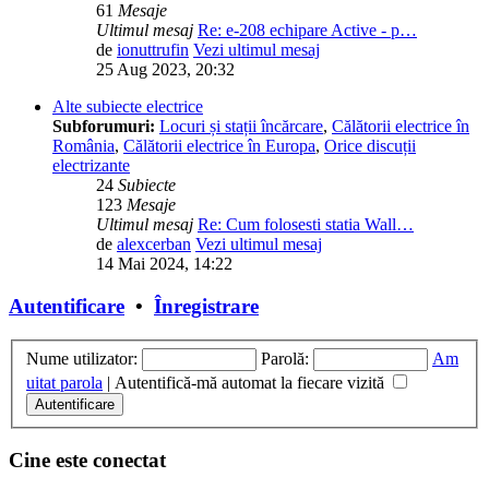
61
Mesaje
Ultimul mesaj
Re: e-208 echipare Active - p…
de
ionuttrufin
Vezi ultimul mesaj
25 Aug 2023, 20:32
Alte subiecte electrice
Subforumuri:
Locuri și stații încărcare
,
Călătorii electrice în
România
,
Călătorii electrice în Europa
,
Orice discuții
electrizante
24
Subiecte
123
Mesaje
Ultimul mesaj
Re: Cum folosesti statia Wall…
de
alexcerban
Vezi ultimul mesaj
14 Mai 2024, 14:22
Autentificare
•
Înregistrare
Nume utilizator:
Parolă:
Am
uitat parola
|
Autentifică-mă automat la fiecare vizită
Cine este conectat