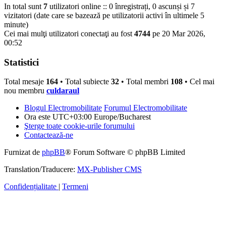
In total sunt
7
utilizatori online :: 0 înregistrați, 0 ascunși și 7
vizitatori (date care se bazează pe utilizatorii activi în ultimele 5
minute)
Cei mai mulţi utilizatori conectaţi au fost
4744
pe 20 Mar 2026,
00:52
Statistici
Total mesaje
164
• Total subiecte
32
• Total membri
108
• Cel mai
nou membru
culdaraul
Blogul Electromobilitate
Forumul Electromobilitate
Ora este UTC+03:00 Europe/Bucharest
Şterge toate cookie-urile forumului
Contactează-ne
Furnizat de
phpBB
® Forum Software © phpBB Limited
Translation/Traducere:
MX-Publisher CMS
Confidențialitate
|
Termeni