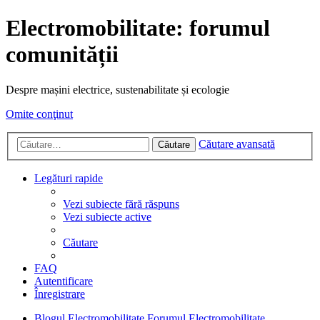
Electromobilitate: forumul
comunității
Despre mașini electrice, sustenabilitate și ecologie
Omite conţinut
Căutare avansată
Căutare
Legături rapide
Vezi subiecte fără răspuns
Vezi subiecte active
Căutare
FAQ
Autentificare
Înregistrare
Blogul Electromobilitate
Forumul Electromobilitate