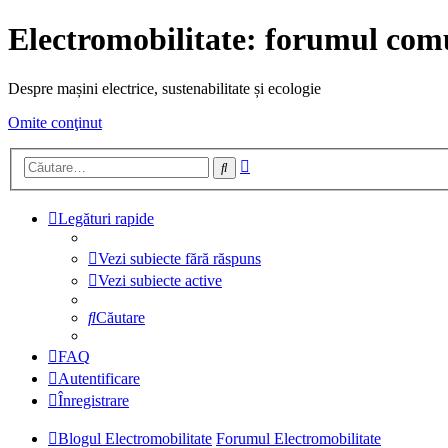
Electromobilitate: forumul comu
Despre mașini electrice, sustenabilitate și ecologie
Omite conţinut
Căutare
Căutare
avansată
Legături rapide
Vezi subiecte fără răspuns
Vezi subiecte active
Căutare
FAQ
Autentificare
Înregistrare
Blogul Electromobilitate
Forumul Electromobilitate