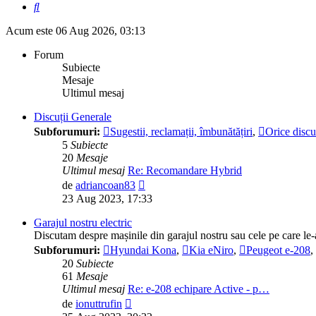
Căutare
Acum este 06 Aug 2026, 03:13
Forum
Subiecte
Mesaje
Ultimul mesaj
Discuții Generale
Subforumuri:
Sugestii, reclamații, îmbunătățiri
,
Orice discuț
5
Subiecte
20
Mesaje
Ultimul mesaj
Re: Recomandare Hybrid
Vezi
de
adriancoan83
ultimul
23 Aug 2023, 17:33
mesaj
Garajul nostru electric
Discutam despre mașinile din garajul nostru sau cele pe care l
Subforumuri:
Hyundai Kona
,
Kia eNiro
,
Peugeot e-208
,
20
Subiecte
61
Mesaje
Ultimul mesaj
Re: e-208 echipare Active - p…
Vezi
de
ionuttrufin
ultimul