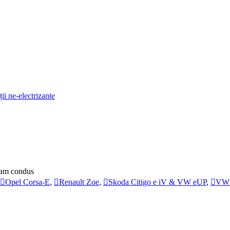
ii ne-electrizante
e-am condus
Opel Corsa-E
,
Renault Zoe
,
Skoda Citigo e iV & VW eUP
,
VW 