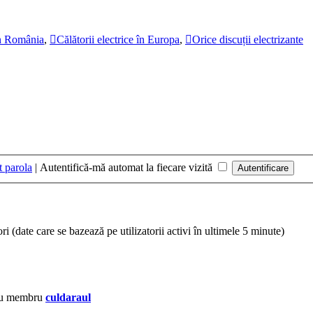
 în România
,
Călătorii electrice în Europa
,
Orice discuții electrizante
t parola
|
Autentifică-mă automat la fiecare vizită
tori (date care se bazează pe utilizatorii activi în ultimele 5 minute)
ou membru
culdaraul