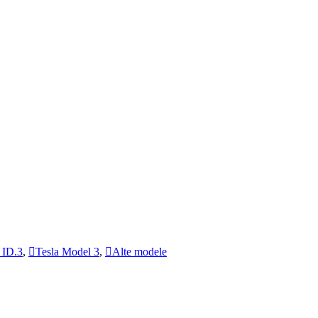
ID.3
,
Tesla Model 3
,
Alte modele