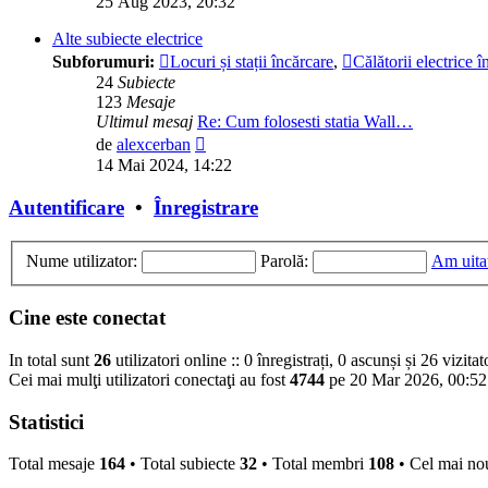
25 Aug 2023, 20:32
mesaj
Alte subiecte electrice
Subforumuri:
Locuri și stații încărcare
,
Călătorii electrice
24
Subiecte
123
Mesaje
Ultimul mesaj
Re: Cum folosesti statia Wall…
Vezi
de
alexcerban
ultimul
14 Mai 2024, 14:22
mesaj
Autentificare
•
Înregistrare
Nume utilizator:
Parolă:
Am uita
Cine este conectat
In total sunt
26
utilizatori online :: 0 înregistrați, 0 ascunși și 26 vizita
Cei mai mulţi utilizatori conectaţi au fost
4744
pe 20 Mar 2026, 00:52
Statistici
Total mesaje
164
• Total subiecte
32
• Total membri
108
• Cel mai n