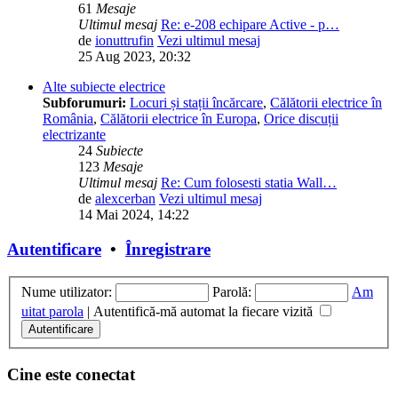
61
Mesaje
Ultimul mesaj
Re: e-208 echipare Active - p…
de
ionuttrufin
Vezi ultimul mesaj
25 Aug 2023, 20:32
Alte subiecte electrice
Subforumuri:
Locuri și stații încărcare
,
Călătorii electrice în
România
,
Călătorii electrice în Europa
,
Orice discuții
electrizante
24
Subiecte
123
Mesaje
Ultimul mesaj
Re: Cum folosesti statia Wall…
de
alexcerban
Vezi ultimul mesaj
14 Mai 2024, 14:22
Autentificare
•
Înregistrare
Nume utilizator:
Parolă:
Am
uitat parola
|
Autentifică-mă automat la fiecare vizită
Cine este conectat