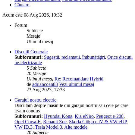
Căutare
Acum este 08 Aug 2026, 19:32
Forum
Subiecte
Mesaje
Ultimul mesaj
Discuții Generale
Subforumuri:
Sugestii, reclamații, îmbunătățiri
,
Orice discuții
ne-electrizante
5
Subiecte
20
Mesaje
Ultimul mesaj
Re: Recomandare Hybrid
de
adriancoan83
Vezi ultimul mesaj
23 Aug 2023, 17:33
Garajul nostru electric
Discutam despre mașinile din garajul nostru sau cele pe care
le-am condus
Subforumuri:
Hyundai Kona
,
Kia eNiro
,
Peugeot e-208
,
Opel Corsa-E
,
Renault Zoe
,
Skoda Citigo e iV & VW eUP
,
VW ID.3
,
Tesla Model 3
,
Alte modele
20
Subiecte