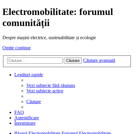
Electromobilitate: forumul
comunității
Despre mașini electrice, sustenabilitate și ecologie
Omite conţinut
Căutare avansată
Căutare
Legături rapide
Vezi subiecte fără răspuns
Vezi subiecte active
Căutare
FAQ
Autentificare
Înregistrare
Blogul Electromobilitate
Forumul Electromobilitate