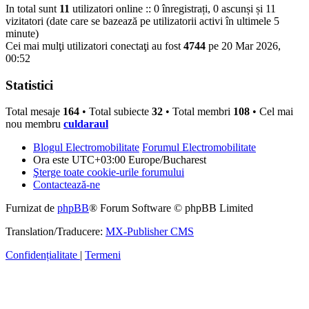
In total sunt
11
utilizatori online :: 0 înregistrați, 0 ascunși și 11
vizitatori (date care se bazează pe utilizatorii activi în ultimele 5
minute)
Cei mai mulţi utilizatori conectaţi au fost
4744
pe 20 Mar 2026,
00:52
Statistici
Total mesaje
164
• Total subiecte
32
• Total membri
108
• Cel mai
nou membru
culdaraul
Blogul Electromobilitate
Forumul Electromobilitate
Ora este UTC+03:00 Europe/Bucharest
Şterge toate cookie-urile forumului
Contactează-ne
Furnizat de
phpBB
® Forum Software © phpBB Limited
Translation/Traducere:
MX-Publisher CMS
Confidențialitate
|
Termeni