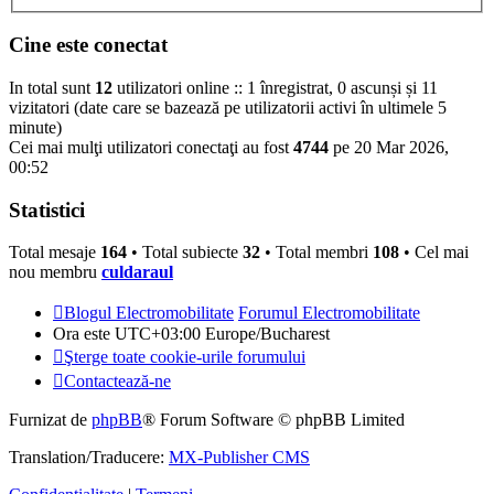
Cine este conectat
In total sunt
12
utilizatori online :: 1 înregistrat, 0 ascunși și 11
vizitatori (date care se bazează pe utilizatorii activi în ultimele 5
minute)
Cei mai mulţi utilizatori conectaţi au fost
4744
pe 20 Mar 2026,
00:52
Statistici
Total mesaje
164
• Total subiecte
32
• Total membri
108
• Cel mai
nou membru
culdaraul
Blogul Electromobilitate
Forumul Electromobilitate
Ora este UTC+03:00 Europe/Bucharest
Şterge toate cookie-urile forumului
Contactează-ne
Furnizat de
phpBB
® Forum Software © phpBB Limited
Translation/Traducere:
MX-Publisher CMS