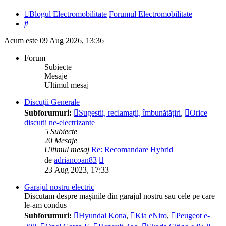
Blogul Electromobilitate
Forumul Electromobilitate
Căutare
Acum este 09 Aug 2026, 13:36
Forum
Subiecte
Mesaje
Ultimul mesaj
Discuții Generale
Subforumuri:
Sugestii, reclamații, îmbunătățiri
,
Orice
discuții ne-electrizante
5
Subiecte
20
Mesaje
Ultimul mesaj
Re: Recomandare Hybrid
Vezi
de
adriancoan83
ultimul
23 Aug 2023, 17:33
mesaj
Garajul nostru electric
Discutam despre mașinile din garajul nostru sau cele pe care
le-am condus
Subforumuri:
Hyundai Kona
,
Kia eNiro
,
Peugeot e-