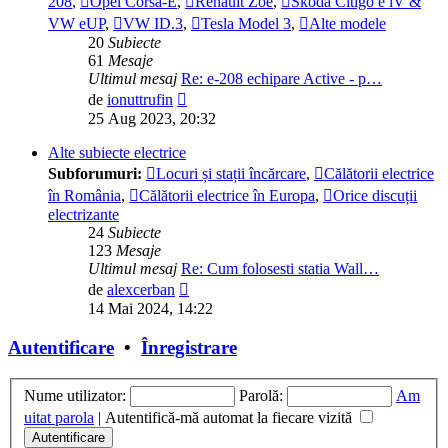
208
,
Opel Corsa-E
,
Renault Zoe
,
Skoda Citigo e iV &
VW eUP
,
VW ID.3
,
Tesla Model 3
,
Alte modele
20
Subiecte
61
Mesaje
Ultimul mesaj
Re: e-208 echipare Active - p…
Vezi
de
ionuttrufin
ultimul
25 Aug 2023, 20:32
mesaj
Alte subiecte electrice
Subforumuri:
Locuri și stații încărcare
,
Călătorii electrice
în România
,
Călătorii electrice în Europa
,
Orice discuții
electrizante
24
Subiecte
123
Mesaje
Ultimul mesaj
Re: Cum folosesti statia Wall…
Vezi
de
alexcerban
ultimul
14 Mai 2024, 14:22
mesaj
Autentificare
•
Înregistrare
Nume utilizator:
Parolă:
Am
uitat parola
|
Autentifică-mă automat la fiecare vizită