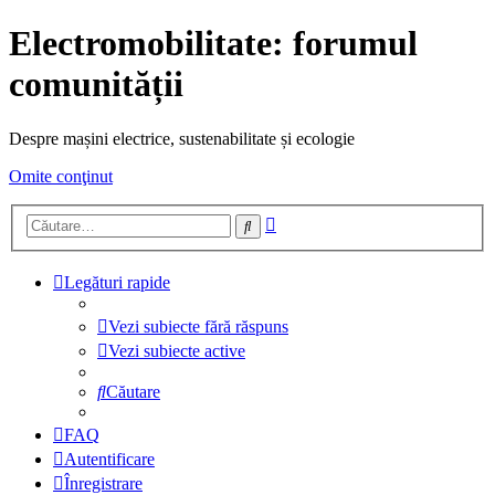
Electromobilitate: forumul
comunității
Despre mașini electrice, sustenabilitate și ecologie
Omite conţinut
Căutare
Căutare
avansată
Legături rapide
Vezi subiecte fără răspuns
Vezi subiecte active
Căutare
FAQ
Autentificare
Înregistrare