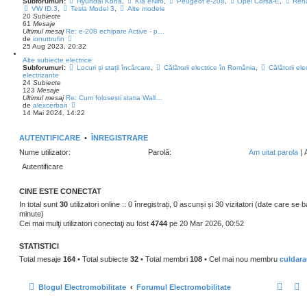
Subforumuri:
Hyundai Kona
,
Kia eNiro
,
Peugeot e-208
,
Opel Corsa-E
,
Rena
l
VW ID.3
,
Tesla Model 3
,
Alte modele
t
20
Subiecte
i
61
Mesaje
m
Ultimul mesaj
Re: e-208 echipare Active - p…
u
V
de
ionuttrufin
l
e
25 Aug 2023, 20:32
m
z
e
Alte subiecte electrice
i
s
Subforumuri:
Locuri și stații încărcare
,
Călătorii electrice în România
,
Călătorii el
u
a
electrizante
l
j
24
Subiecte
t
123
Mesaje
i
Ultimul mesaj
Re: Cum folosesti statia Wall…
m
V
de
alexcerban
u
e
14 Mai 2024, 14:22
l
z
m
i
e
u
s
AUTENTIFICARE
•
ÎNREGISTRARE
l
a
t
j
Nume utilizator:
Parolă:
Am uitat parola
|
i
m
u
l
m
CINE ESTE CONECTAT
e
s
In total sunt
30
utilizatori online :: 0 înregistrați, 0 ascunși și 30 vizitatori (date care se b
a
minute)
j
Cei mai mulţi utilizatori conectaţi au fost
4744
pe 20 Mar 2026, 00:52
STATISTICI
Total mesaje
164
• Total subiecte
32
• Total membri
108
• Cel mai nou membru
culdara
Blogul Electromobilitate
Forumul Electromobilitate