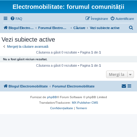
Electromobilitate: forumul comunității
FAQ
Înregistrare
Autentificare
C
Blogul Electromobilitate
Forumul Electromobilitate
Căutare
Vezi subiecte active
ă
Vezi subiecte active
u
Mergeți la căutare avansată
t
Căutarea a găsit 0 rezultate • Pagina
1
din
1
a
Nu a fost găsit niciun rezultat.
r
Căutarea a găsit 0 rezultate • Pagina
1
din
1
e
Mergi la
Blogul Electromobilitate
Forumul Electromobilitate
Furnizat de
phpBB
® Forum Software © phpBB Limited
Translation/Traducere:
MX-Publisher CMS
Confidențialitate
|
Termeni