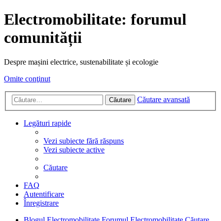
Electromobilitate: forumul
comunității
Despre mașini electrice, sustenabilitate și ecologie
Omite conţinut
Căutare avansată
Căutare
Legături rapide
Vezi subiecte fără răspuns
Vezi subiecte active
Căutare
FAQ
Autentificare
Înregistrare
Blogul Electromobilitate
Forumul Electromobilitate
Căutare