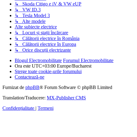
↳ Skoda Citigo e iV & VW eUP
↳ VW ID.3
↳ Tesla Model 3
↳ Alte modele
Alte subiecte electrice
↳ Locuri și stații încărcare
↳ Călătorii electrice în România
↳ Călătorii electrice în Europa
↳ Orice discuții electrizante
Blogul Electromobilitate
Forumul Electromobilitate
Ora este UTC+03:00 Europe/Bucharest
Şterge toate cookie-urile forumului
Contactează-ne
Furnizat de
phpBB
® Forum Software © phpBB Limited
Translation/Traducere:
MX-Publisher CMS
Confidențialitate
|
Termeni