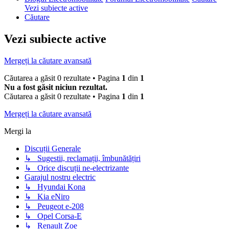
Vezi subiecte active
Căutare
Vezi subiecte active
Mergeți la căutare avansată
Căutarea a găsit 0 rezultate • Pagina
1
din
1
Nu a fost găsit niciun rezultat.
Căutarea a găsit 0 rezultate • Pagina
1
din
1
Mergeți la căutare avansată
Mergi la
Discuții Generale
↳ Sugestii, reclamații, îmbunătățiri
↳ Orice discuții ne-electrizante
Garajul nostru electric
↳ Hyundai Kona
↳ Kia eNiro
↳ Peugeot e-208
↳ Opel Corsa-E
↳ Renault Zoe