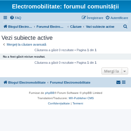
Electromobilitate: forumul comunității
FAQ
Înregistrare
Autentificare
C
Blogul Electromobilitate
Forumul Electromobilitate
Căutare
Vezi subiecte active
ă
Vezi subiecte active
u
Mergeți la căutare avansată
t
Căutarea a găsit 0 rezultate • Pagina
1
din
1
a
Nu a fost găsit niciun rezultat.
r
Căutarea a găsit 0 rezultate • Pagina
1
din
1
e
Mergi la
Blogul Electromobilitate
Forumul Electromobilitate
Furnizat de
phpBB
® Forum Software © phpBB Limited
Translation/Traducere:
MX-Publisher CMS
Confidențialitate
|
Termeni