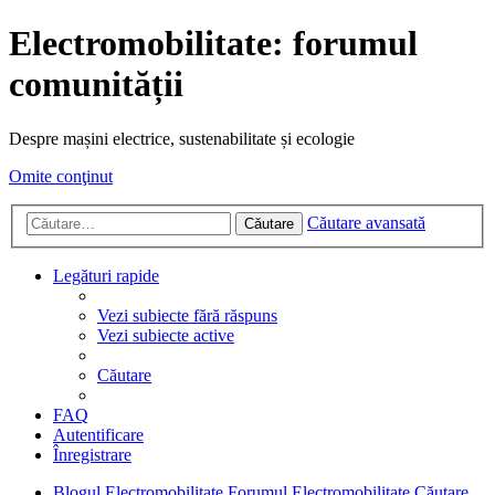
Electromobilitate: forumul
comunității
Despre mașini electrice, sustenabilitate și ecologie
Omite conţinut
Căutare avansată
Căutare
Legături rapide
Vezi subiecte fără răspuns
Vezi subiecte active
Căutare
FAQ
Autentificare
Înregistrare
Blogul Electromobilitate
Forumul Electromobilitate
Căutare