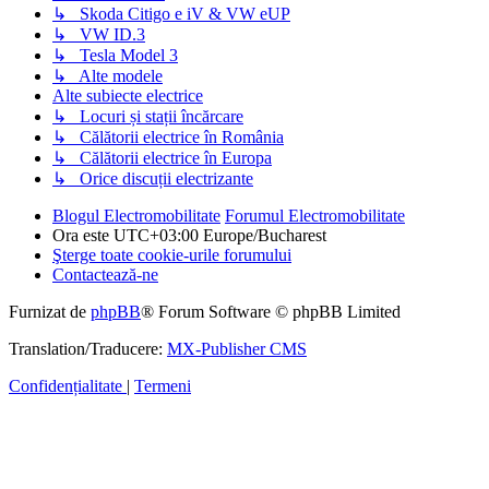
↳ Skoda Citigo e iV & VW eUP
↳ VW ID.3
↳ Tesla Model 3
↳ Alte modele
Alte subiecte electrice
↳ Locuri și stații încărcare
↳ Călătorii electrice în România
↳ Călătorii electrice în Europa
↳ Orice discuții electrizante
Blogul Electromobilitate
Forumul Electromobilitate
Ora este UTC+03:00 Europe/Bucharest
Şterge toate cookie-urile forumului
Contactează-ne
Furnizat de
phpBB
® Forum Software © phpBB Limited
Translation/Traducere:
MX-Publisher CMS
Confidențialitate
|
Termeni