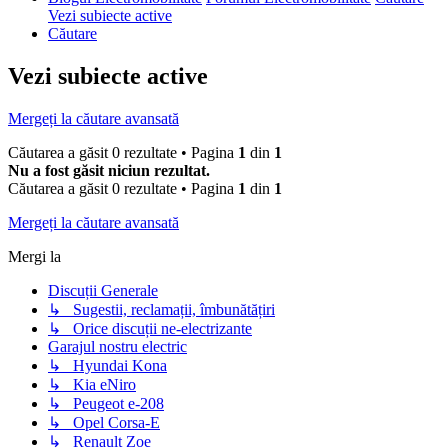
Vezi subiecte active
Căutare
Vezi subiecte active
Mergeți la căutare avansată
Căutarea a găsit 0 rezultate • Pagina
1
din
1
Nu a fost găsit niciun rezultat.
Căutarea a găsit 0 rezultate • Pagina
1
din
1
Mergeți la căutare avansată
Mergi la
Discuții Generale
↳ Sugestii, reclamații, îmbunătățiri
↳ Orice discuții ne-electrizante
Garajul nostru electric
↳ Hyundai Kona
↳ Kia eNiro
↳ Peugeot e-208
↳ Opel Corsa-E
↳ Renault Zoe