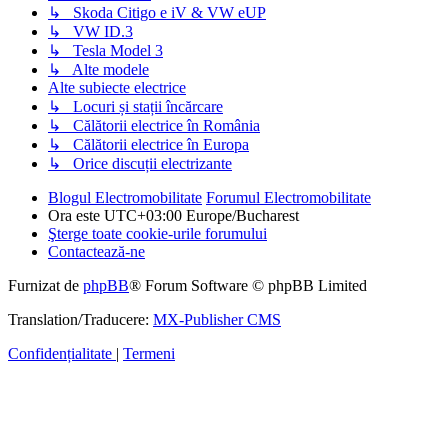
↳ Skoda Citigo e iV & VW eUP
↳ VW ID.3
↳ Tesla Model 3
↳ Alte modele
Alte subiecte electrice
↳ Locuri și stații încărcare
↳ Călătorii electrice în România
↳ Călătorii electrice în Europa
↳ Orice discuții electrizante
Blogul Electromobilitate
Forumul Electromobilitate
Ora este UTC+03:00 Europe/Bucharest
Şterge toate cookie-urile forumului
Contactează-ne
Furnizat de
phpBB
® Forum Software © phpBB Limited
Translation/Traducere:
MX-Publisher CMS
Confidențialitate
|
Termeni