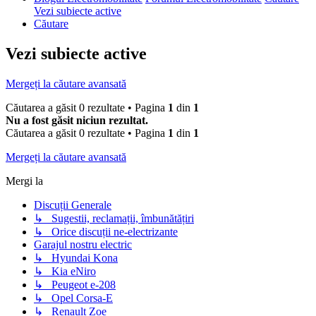
Vezi subiecte active
Căutare
Vezi subiecte active
Mergeți la căutare avansată
Căutarea a găsit 0 rezultate • Pagina
1
din
1
Nu a fost găsit niciun rezultat.
Căutarea a găsit 0 rezultate • Pagina
1
din
1
Mergeți la căutare avansată
Mergi la
Discuții Generale
↳ Sugestii, reclamații, îmbunătățiri
↳ Orice discuții ne-electrizante
Garajul nostru electric
↳ Hyundai Kona
↳ Kia eNiro
↳ Peugeot e-208
↳ Opel Corsa-E
↳ Renault Zoe