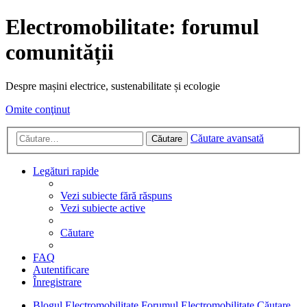
Electromobilitate: forumul
comunității
Despre mașini electrice, sustenabilitate și ecologie
Omite conţinut
Căutare avansată
Căutare
Legături rapide
Vezi subiecte fără răspuns
Vezi subiecte active
Căutare
FAQ
Autentificare
Înregistrare
Blogul Electromobilitate
Forumul Electromobilitate
Căutare