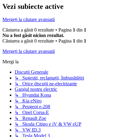
Vezi subiecte active
Mergeți la căutare avansată
Căutarea a găsit 0 rezultate • Pagina
1
din
1
Nu a fost găsit niciun rezultat.
Căutarea a găsit 0 rezultate • Pagina
1
din
1
Mergeți la căutare avansată
Mergi la
Discuții Generale
↳ Sugestii, reclamații, îmbunătățiri
↳ Orice discuții ne-electrizante
Garajul nostru electric
↳ Hyundai Kona
↳ Kia eNiro
↳ Peugeot e-208
↳ Opel Corsa-E
↳ Renault Zoe
↳ Skoda Citigo e iV & VW eUP
↳ VW ID.3
↳ Tesla Model 3