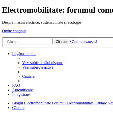
Electromobilitate: forumul comu
Despre mașini electrice, sustenabilitate și ecologie
Omite conţinut
Căutare avansată
Căutare
Legături rapide
Vezi subiecte fără răspuns
Vezi subiecte active
Căutare
FAQ
Autentificare
Înregistrare
Blogul Electromobilitate
Forumul Electromobilitate
Căutare
Vez
Căutare