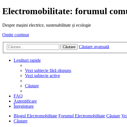
Electromobilitate: forumul comu
Despre mașini electrice, sustenabilitate și ecologie
Omite conţinut
Căutare avansată
Căutare
Legături rapide
Vezi subiecte fără răspuns
Vezi subiecte active
Căutare
FAQ
Autentificare
Înregistrare
Blogul Electromobilitate
Forumul Electromobilitate
Căutare
Vez
Căutare