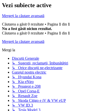
Vezi subiecte active
Mergeți la căutare avansată
Căutarea a găsit 0 rezultate • Pagina
1
din
1
Nu a fost găsit niciun rezultat.
Căutarea a găsit 0 rezultate • Pagina
1
din
1
Mergeți la căutare avansată
Mergi la
Discuții Generale
↳ Sugestii, reclamații, îmbunătățiri
↳ Orice discuții ne-electrizante
Garajul nostru electric
↳ Hyundai Kona
↳ Kia eNiro
↳ Peugeot e-208
↳ Opel Corsa-E
↳ Renault Zoe
↳ Skoda Citigo e iV & VW eUP
↳ VW ID.3
↳ Tesla Model 3