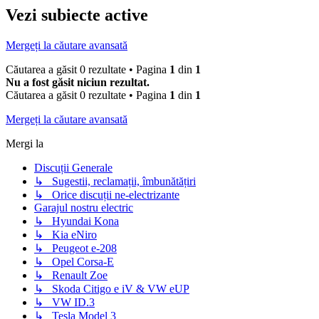
Vezi subiecte active
Mergeți la căutare avansată
Căutarea a găsit 0 rezultate • Pagina
1
din
1
Nu a fost găsit niciun rezultat.
Căutarea a găsit 0 rezultate • Pagina
1
din
1
Mergeți la căutare avansată
Mergi la
Discuții Generale
↳ Sugestii, reclamații, îmbunătățiri
↳ Orice discuții ne-electrizante
Garajul nostru electric
↳ Hyundai Kona
↳ Kia eNiro
↳ Peugeot e-208
↳ Opel Corsa-E
↳ Renault Zoe
↳ Skoda Citigo e iV & VW eUP
↳ VW ID.3
↳ Tesla Model 3