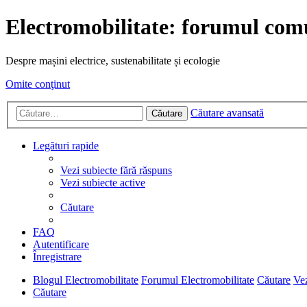
Electromobilitate: forumul comu
Despre mașini electrice, sustenabilitate și ecologie
Omite conţinut
Căutare avansată
Căutare
Legături rapide
Vezi subiecte fără răspuns
Vezi subiecte active
Căutare
FAQ
Autentificare
Înregistrare
Blogul Electromobilitate
Forumul Electromobilitate
Căutare
Vez
Căutare