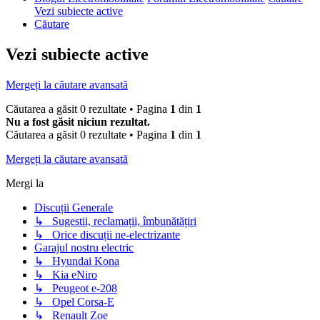
Vezi subiecte active
Căutare
Vezi subiecte active
Mergeți la căutare avansată
Căutarea a găsit 0 rezultate • Pagina
1
din
1
Nu a fost găsit niciun rezultat.
Căutarea a găsit 0 rezultate • Pagina
1
din
1
Mergeți la căutare avansată
Mergi la
Discuții Generale
↳ Sugestii, reclamații, îmbunătățiri
↳ Orice discuții ne-electrizante
Garajul nostru electric
↳ Hyundai Kona
↳ Kia eNiro
↳ Peugeot e-208
↳ Opel Corsa-E
↳ Renault Zoe