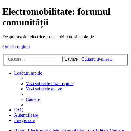
Electromobilitate: forumul
comunității
Despre mașini electrice, sustenabilitate și ecologie
Omite conţinut
Căutare avansată
Căutare
Legături rapide
Vezi subiecte fără răspuns
Vezi subiecte active
Căutare
FAQ
Autentificare
Înregistrare
Blogul Electromobilitate
Forumul Electromobilitate
Căutare