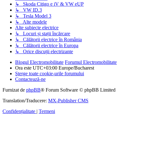
↳ Skoda Citigo e iV & VW eUP
↳ VW ID.3
↳ Tesla Model 3
↳ Alte modele
Alte subiecte electrice
↳ Locuri și stații încărcare
↳ Călătorii electrice în România
↳ Călătorii electrice în Europa
↳ Orice discuții electrizante
Blogul Electromobilitate
Forumul Electromobilitate
Ora este UTC+03:00 Europe/Bucharest
Şterge toate cookie-urile forumului
Contactează-ne
Furnizat de
phpBB
® Forum Software © phpBB Limited
Translation/Traducere:
MX-Publisher CMS
Confidențialitate
|
Termeni