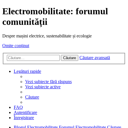
Electromobilitate: forumul
comunității
Despre mașini electrice, sustenabilitate și ecologie
Omite conţinut
Căutare avansată
Căutare
Legături rapide
Vezi subiecte fără răspuns
Vezi subiecte active
Căutare
FAQ
Autentificare
Înregistrare
Blogul Electromobilitate
Forumul Electromobilitate
Căutare