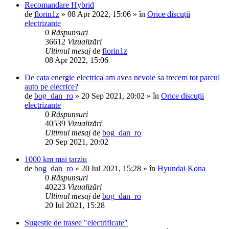
Recomandare Hybrid
de
florin1z
»
08 Apr 2022, 15:06
» în
Orice discuții
electrizante
0
Răspunsuri
36612
Vizualizări
Ultimul mesaj
de
florin1z
08 Apr 2022, 15:06
De cata energie electrica am avea nevoie sa trecem tot parcul
auto pe elecrice?
de
bog_dan_ro
»
20 Sep 2021, 20:02
» în
Orice discuții
electrizante
0
Răspunsuri
40539
Vizualizări
Ultimul mesaj
de
bog_dan_ro
20 Sep 2021, 20:02
1000 km mai tarziu
de
bog_dan_ro
»
20 Iul 2021, 15:28
» în
Hyundai Kona
0
Răspunsuri
40223
Vizualizări
Ultimul mesaj
de
bog_dan_ro
20 Iul 2021, 15:28
Sugestie de trasee "electrificate"