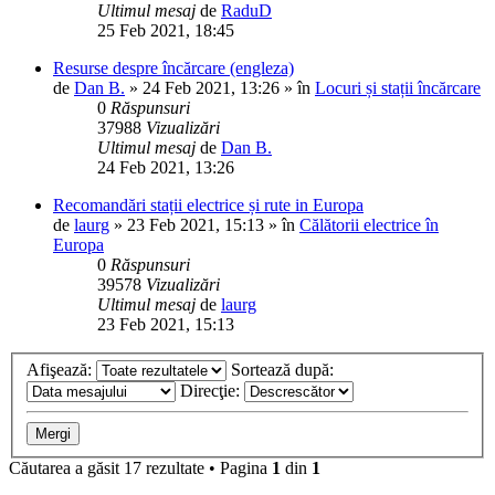
Ultimul mesaj
de
RaduD
25 Feb 2021, 18:45
Resurse despre încărcare (engleza)
de
Dan B.
»
24 Feb 2021, 13:26
» în
Locuri și stații încărcare
0
Răspunsuri
37988
Vizualizări
Ultimul mesaj
de
Dan B.
24 Feb 2021, 13:26
Recomandări stații electrice și rute in Europa
de
laurg
»
23 Feb 2021, 15:13
» în
Călătorii electrice în
Europa
0
Răspunsuri
39578
Vizualizări
Ultimul mesaj
de
laurg
23 Feb 2021, 15:13
Afişează:
Sortează după:
Direcţie:
Căutarea a găsit 17 rezultate • Pagina
1
din
1