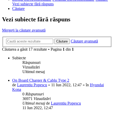
Vezi subiecte fără răspuns
Căutare
Vezi subiecte fără răspuns
Mergeți la căutare avansată
Căutare avansată
Căutare
Căutarea a găsit 17 rezultate • Pagina
1
din
1
Subiecte
Răspunsuri
Vizualizări
Ultimul mesaj
On Board Charger & Cablu Type 2
de
Laurentiu Popescu
»
11 Iun 2022, 12:47
» în
Hyundai
Kona
0
Răspunsuri
36971
Vizualizări
Ultimul mesaj
de
Laurentiu Popescu
11 Iun 2022, 12:47