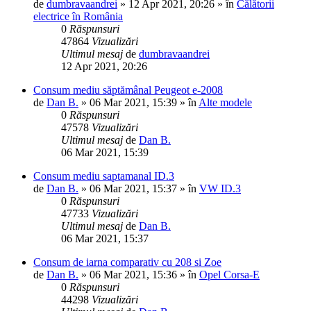
de
dumbravaandrei
»
12 Apr 2021, 20:26
» în
Călătorii
electrice în România
0
Răspunsuri
47864
Vizualizări
Ultimul mesaj
de
dumbravaandrei
12 Apr 2021, 20:26
Consum mediu săptămânal Peugeot e-2008
de
Dan B.
»
06 Mar 2021, 15:39
» în
Alte modele
0
Răspunsuri
47578
Vizualizări
Ultimul mesaj
de
Dan B.
06 Mar 2021, 15:39
Consum mediu saptamanal ID.3
de
Dan B.
»
06 Mar 2021, 15:37
» în
VW ID.3
0
Răspunsuri
47733
Vizualizări
Ultimul mesaj
de
Dan B.
06 Mar 2021, 15:37
Consum de iarna comparativ cu 208 si Zoe
de
Dan B.
»
06 Mar 2021, 15:36
» în
Opel Corsa-E
0
Răspunsuri
44298
Vizualizări