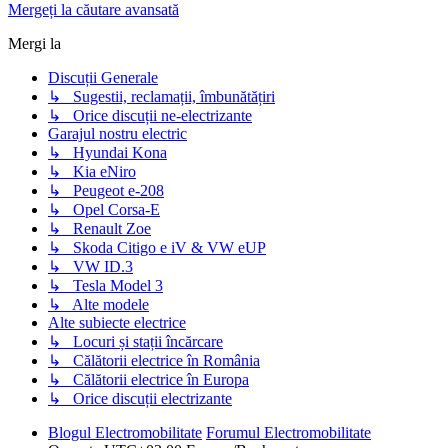
Mergeți la căutare avansată
Mergi la
Discuții Generale
↳ Sugestii, reclamații, îmbunătățiri
↳ Orice discuții ne-electrizante
Garajul nostru electric
↳ Hyundai Kona
↳ Kia eNiro
↳ Peugeot e-208
↳ Opel Corsa-E
↳ Renault Zoe
↳ Skoda Citigo e iV & VW eUP
↳ VW ID.3
↳ Tesla Model 3
↳ Alte modele
Alte subiecte electrice
↳ Locuri și stații încărcare
↳ Călătorii electrice în România
↳ Călătorii electrice în Europa
↳ Orice discuții electrizante
Blogul Electromobilitate
Forumul Electromobilitate