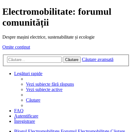
Electromobilitate: forumul
comunității
Despre mașini electrice, sustenabilitate și ecologie
Omite conţinut
Căutare avansată
Căutare
Legături rapide
Vezi subiecte fără răspuns
Vezi subiecte active
Căutare
FAQ
Autentificare
Înregistrare
Blogul Electromobilitate
Forumul Electromobilitate
Căutare