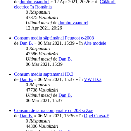
de
dumbravaandrei
»
12 Apr 2021, 20:26
» în
Călătorii
electrice în România
0
Răspunsuri
47875
Vizualizări
Ultimul mesaj
de
dumbravaandrei
12 Apr 2021, 20:26
Consum mediu săptămânal Peugeot e-2008
de
Dan B.
»
06 Mar 2021, 15:39
» în
Alte modele
0
Răspunsuri
47586
Vizualizări
Ultimul mesaj
de
Dan B.
06 Mar 2021, 15:39
Consum mediu saptamanal ID.3
de
Dan B.
»
06 Mar 2021, 15:37
» în
VW ID.3
0
Răspunsuri
47738
Vizualizări
Ultimul mesaj
de
Dan B.
06 Mar 2021, 15:37
Consum de iarna comparativ cu 208 si Zoe
de
Dan B.
»
06 Mar 2021, 15:36
» în
Opel Corsa-E
0
Răspunsuri
44306
Vizualizări