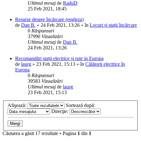
Ultimul mesaj
de
RaduD
25 Feb 2021, 18:45
Resurse despre încărcare (engleza)
de
Dan B.
»
24 Feb 2021, 13:26
» în
Locuri și stații încărcare
0
Răspunsuri
37990
Vizualizări
Ultimul mesaj
de
Dan B.
24 Feb 2021, 13:26
Recomandări stații electrice și rute in Europa
de
laurg
»
23 Feb 2021, 15:13
» în
Călătorii electrice în
Europa
0
Răspunsuri
39583
Vizualizări
Ultimul mesaj
de
laurg
23 Feb 2021, 15:13
Afişează:
Sortează după:
Direcţie:
Căutarea a găsit 17 rezultate • Pagina
1
din
1