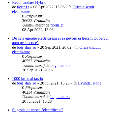
Recomandare Hybrid
de
florin1z
»
08 Apr 2022, 15:06
» în
Orice discuții
electrizante
0
Răspunsuri
36622
Vizualizări
Ultimul mesaj
de
florin1z
08 Apr 2022, 15:06
De cata energie electrica am avea nevoie sa trecem tot parcul
auto pe elecrice?
de
bog_dan_ro
»
20 Sep 2021, 20:02
» în
Orice discuții
electrizante
0
Răspunsuri
40553
Vizualizări
Ultimul mesaj
de
bog_dan_ro
20 Sep 2021, 20:02
1000 km mai tarziu
de
bog_dan_ro
»
20 Iul 2021, 15:28
» în
Hyundai Kona
0
Răspunsuri
40234
Vizualizări
Ultimul mesaj
de
bog_dan_ro
20 Iul 2021, 15:28
Sugestie de trasee "electrificate"