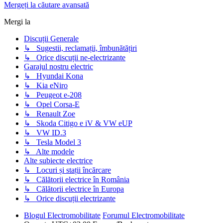
Mergeți la căutare avansată
Mergi la
Discuții Generale
↳ Sugestii, reclamații, îmbunătățiri
↳ Orice discuții ne-electrizante
Garajul nostru electric
↳ Hyundai Kona
↳ Kia eNiro
↳ Peugeot e-208
↳ Opel Corsa-E
↳ Renault Zoe
↳ Skoda Citigo e iV & VW eUP
↳ VW ID.3
↳ Tesla Model 3
↳ Alte modele
Alte subiecte electrice
↳ Locuri și stații încărcare
↳ Călătorii electrice în România
↳ Călătorii electrice în Europa
↳ Orice discuții electrizante
Blogul Electromobilitate
Forumul Electromobilitate