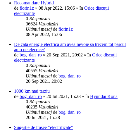
Recomandare Hybrid
de
florin1z
»
08 Apr 2022, 15:06
» în
Orice discuții
electrizante
0
Răspunsuri
36624
Vizualizări
Ultimul mesaj
de
florin1z
08 Apr 2022, 15:06
De cata energie electrica am avea nevoie sa trecem tot parcul
auto pe elecrice?
de
bog_dan_ro
»
20 Sep 2021, 20:02
» în
Orice discuții
electrizante
0
Răspunsuri
40555
Vizualizări
Ultimul mesaj
de
bog_dan_ro
20 Sep 2021, 20:02
1000 km mai tarziu
de
bog_dan_ro
»
20 Iul 2021, 15:28
» în
Hyundai Kona
0
Răspunsuri
40235
Vizualizări
Ultimul mesaj
de
bog_dan_ro
20 Iul 2021, 15:28
Sugestie de trasee "electrificate"