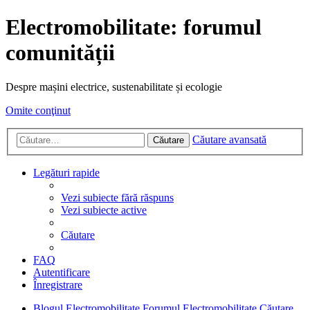
Electromobilitate: forumul
comunității
Despre mașini electrice, sustenabilitate și ecologie
Omite conţinut
Căutare avansată
Căutare
Legături rapide
Vezi subiecte fără răspuns
Vezi subiecte active
Căutare
FAQ
Autentificare
Înregistrare
Blogul Electromobilitate
Forumul Electromobilitate
Căutare