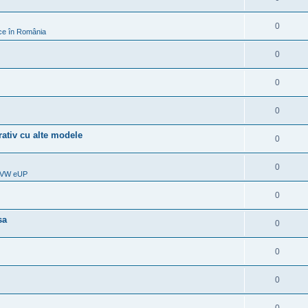
0
rice în România
0
0
0
ativ cu alte modele
0
0
& VW eUP
0
sa
0
0
0