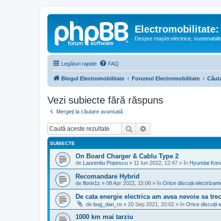
Electromobilitate:
Despre mașini electrice, sustenabilit
Legături rapide
FAQ
Blogul Electromobilitate
Forumul Electromobilitate
Căut
Vezi subiecte fără răspuns
Mergeți la căutare avansată
Căutare
Căutare avansată
SUBIECTE
On Board Charger & Cablu Type 2
de
Laurentiu Popescu
»
11 Iun 2022, 12:47
» în
Hyundai Kon
Recomandare Hybrid
de
florin1z
»
08 Apr 2022, 15:06
» în
Orice discuții electrizant
De cata energie electrica am avea nevoie sa tre
de
bog_dan_ro
»
20 Sep 2021, 20:02
» în
Orice discuții 
1000 km mai tarziu