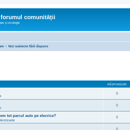
 forumul comunității
ate și ecologie
are
Vezi subiecte fără răspuns
RĂSPUNSURI
0
a
0
e
cem tot parcul auto pe elecrice?
0
electrizante
0