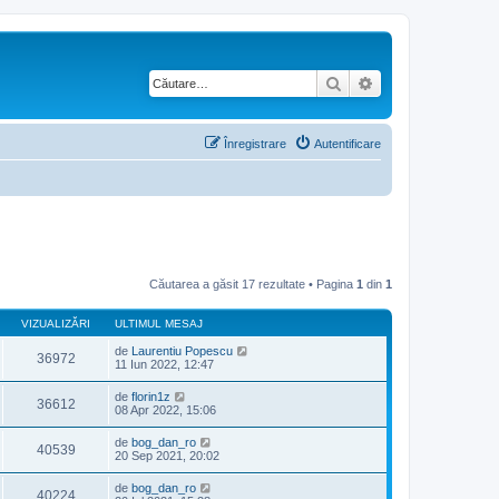
Căutare
Căutare avansată
Înregistrare
Autentificare
Căutarea a găsit 17 rezultate • Pagina
1
din
1
VIZUALIZĂRI
ULTIMUL MESAJ
de
Laurentiu Popescu
36972
11 Iun 2022, 12:47
de
florin1z
36612
08 Apr 2022, 15:06
de
bog_dan_ro
40539
20 Sep 2021, 20:02
de
bog_dan_ro
40224