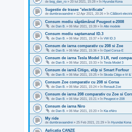
de
bog_dan_ro
»
20 Iul 2021, 15:28
» în
Hyundai Kona
Sugestie de trasee "electrificate"
de
dumbravaandrei
»
12 Apr 2021, 20:26
» în
Călătorii elect
Consum mediu săptămânal Peugeot e-2008
de
Dan B.
»
06 Mar 2021, 15:39
» în
Alte modele
Consum mediu saptamanal ID.3
de
Dan B.
»
06 Mar 2021, 15:37
» în
VW ID.3
Consum de iarna comparativ cu 208 si Zoe
de
Dan B.
»
06 Mar 2021, 15:36
» în
Opel Corsa-E
Consum de iarna Tesla Model 3 LR, rwd compar
de
Dan B.
»
06 Mar 2021, 15:33
» în
Tesla Model 3
Consum de iarnă Citigo, eUp si Smart Forfour
de
Dan B.
»
06 Mar 2021, 15:25
» în
Skoda Citigo e iV 
Consum Zoe comparativ cu 208 si Corsa
de
Dan B.
»
06 Mar 2021, 15:24
» în
Renault Zoe
Consum de iarna 208 comparativ cu Zoe si Cor
de
Dan B.
»
06 Mar 2021, 15:21
» în
Peugeot e-208
Consum de iarna Niro
de
Dan B.
»
06 Mar 2021, 15:20
» în
Kia eNiro
My ride
de
dumbravaandrei
»
25 Feb 2021, 21:29
» în
Hyundai Kona
Aplicația CANZE