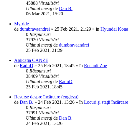
45888
Vizualizări
Ultimul mesaj
de
Dan B.
06 Mar 2021, 15:20
My ride
de
dumbravaandrei
»
25 Feb 2021, 21:29
» în
Hyundai Kona
0
Răspunsuri
37920
Vizualizări
Ultimul mesaj
de
dumbravaandrei
25 Feb 2021, 21:29
Aplicația CANZE
de
RaduD
»
25 Feb 2021, 18:45
» în
Renault Zoe
0
Răspunsuri
38409
Vizualizări
Ultimul mesaj
de
RaduD
25 Feb 2021, 18:45
Resurse despre încărcare (engleza)
de
Dan B.
»
24 Feb 2021, 13:26
» în
Locuri și stații încărcare
0
Răspunsuri
37991
Vizualizări
Ultimul mesaj
de
Dan B.
24 Feb 2021, 13:26