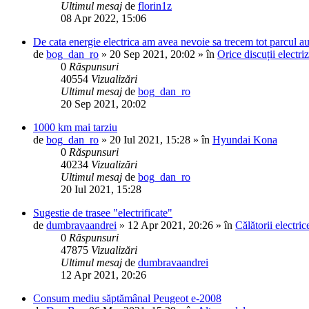
Ultimul mesaj
de
florin1z
08 Apr 2022, 15:06
De cata energie electrica am avea nevoie sa trecem tot parcul au
de
bog_dan_ro
»
20 Sep 2021, 20:02
» în
Orice discuții electri
0
Răspunsuri
40554
Vizualizări
Ultimul mesaj
de
bog_dan_ro
20 Sep 2021, 20:02
1000 km mai tarziu
de
bog_dan_ro
»
20 Iul 2021, 15:28
» în
Hyundai Kona
0
Răspunsuri
40234
Vizualizări
Ultimul mesaj
de
bog_dan_ro
20 Iul 2021, 15:28
Sugestie de trasee "electrificate"
de
dumbravaandrei
»
12 Apr 2021, 20:26
» în
Călătorii electri
0
Răspunsuri
47875
Vizualizări
Ultimul mesaj
de
dumbravaandrei
12 Apr 2021, 20:26
Consum mediu săptămânal Peugeot e-2008