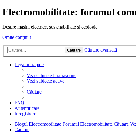
Electromobilitate: forumul comu
Despre mașini electrice, sustenabilitate și ecologie
Omite conţinut
Căutare avansată
Căutare
Legături rapide
Vezi subiecte fără răspuns
Vezi subiecte active
Căutare
FAQ
Autentificare
Înregistrare
Blogul Electromobilitate
Forumul Electromobilitate
Căutare
Vez
Căutare