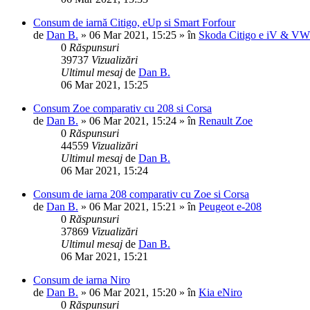
Consum de iarnă Citigo, eUp si Smart Forfour
de
Dan B.
»
06 Mar 2021, 15:25
» în
Skoda Citigo e iV & V
0
Răspunsuri
39737
Vizualizări
Ultimul mesaj
de
Dan B.
06 Mar 2021, 15:25
Consum Zoe comparativ cu 208 si Corsa
de
Dan B.
»
06 Mar 2021, 15:24
» în
Renault Zoe
0
Răspunsuri
44559
Vizualizări
Ultimul mesaj
de
Dan B.
06 Mar 2021, 15:24
Consum de iarna 208 comparativ cu Zoe si Corsa
de
Dan B.
»
06 Mar 2021, 15:21
» în
Peugeot e-208
0
Răspunsuri
37869
Vizualizări
Ultimul mesaj
de
Dan B.
06 Mar 2021, 15:21
Consum de iarna Niro
de
Dan B.
»
06 Mar 2021, 15:20
» în
Kia eNiro
0
Răspunsuri