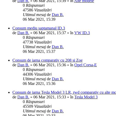
de
Dan B.
»
06 Mar 2021, 15:39
» în
Alte modele
0
Răspunsuri
47586
Vizualizări
Ultimul mesaj
de
Dan B.
06 Mar 2021, 15:39
Consum mediu saptamanal ID.3
de
Dan B.
»
06 Mar 2021, 15:37
» în
VW ID.3
0
Răspunsuri
47738
Vizualizări
Ultimul mesaj
de
Dan B.
06 Mar 2021, 15:37
Consum de iarna comparativ cu 208 si Zoe
de
Dan B.
»
06 Mar 2021, 15:36
» în
Opel Corsa-E
0
Răspunsuri
44306
Vizualizări
Ultimul mesaj
de
Dan B.
06 Mar 2021, 15:36
Consum de iarna Tesla Model 3 LR, rwd comparativ cu alte m
de
Dan B.
»
06 Mar 2021, 15:33
» în
Tesla Model 3
0
Răspunsuri
45509
Vizualizări
Ultimul mesaj
de
Dan B.
06 Mar 2021, 15:33