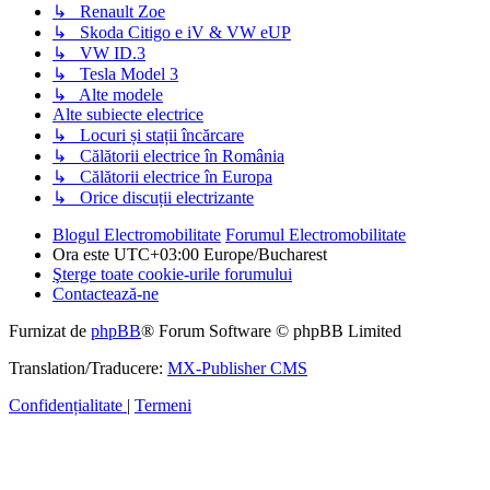
↳ Renault Zoe
↳ Skoda Citigo e iV & VW eUP
↳ VW ID.3
↳ Tesla Model 3
↳ Alte modele
Alte subiecte electrice
↳ Locuri și stații încărcare
↳ Călătorii electrice în România
↳ Călătorii electrice în Europa
↳ Orice discuții electrizante
Blogul Electromobilitate
Forumul Electromobilitate
Ora este UTC+03:00 Europe/Bucharest
Şterge toate cookie-urile forumului
Contactează-ne
Furnizat de
phpBB
® Forum Software © phpBB Limited
Translation/Traducere:
MX-Publisher CMS
Confidențialitate
|
Termeni