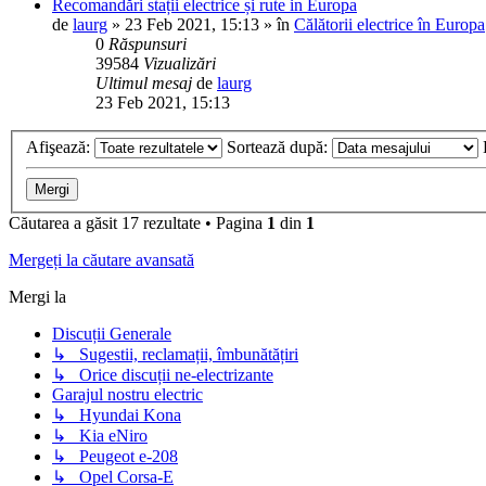
Recomandări stații electrice și rute in Europa
de
laurg
»
23 Feb 2021, 15:13
» în
Călătorii electrice în Europa
0
Răspunsuri
39584
Vizualizări
Ultimul mesaj
de
laurg
23 Feb 2021, 15:13
Afişează:
Sortează după:
Căutarea a găsit 17 rezultate • Pagina
1
din
1
Mergeți la căutare avansată
Mergi la
Discuții Generale
↳ Sugestii, reclamații, îmbunătățiri
↳ Orice discuții ne-electrizante
Garajul nostru electric
↳ Hyundai Kona
↳ Kia eNiro
↳ Peugeot e-208
↳ Opel Corsa-E