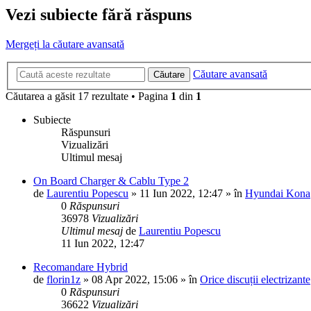
Vezi subiecte fără răspuns
Mergeți la căutare avansată
Căutare avansată
Căutare
Căutarea a găsit 17 rezultate • Pagina
1
din
1
Subiecte
Răspunsuri
Vizualizări
Ultimul mesaj
On Board Charger & Cablu Type 2
de
Laurentiu Popescu
»
11 Iun 2022, 12:47
» în
Hyundai Kona
0
Răspunsuri
36978
Vizualizări
Ultimul mesaj
de
Laurentiu Popescu
11 Iun 2022, 12:47
Recomandare Hybrid
de
florin1z
»
08 Apr 2022, 15:06
» în
Orice discuții electrizante
0
Răspunsuri
36622
Vizualizări