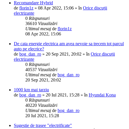
Recomandare Hybrid
de
florin1z
»
08 Apr 2022, 15:06
» în
Orice discuții
electrizante
0
Răspunsuri
36610
Vizualizări
Ultimul mesaj
de
florin1z
08 Apr 2022, 15:06
De cata energie electrica am avea nevoie sa trecem tot parcul
auto pe elecrice?
de
bog_dan_ro
»
20 Sep 2021, 20:02
» în
Orice discuții
electrizante
0
Răspunsuri
40537
Vizualizări
Ultimul mesaj
de
bog_dan_ro
20 Sep 2021, 20:02
1000 km mai tarziu
de
bog_dan_ro
»
20 Iul 2021, 15:28
» în
Hyundai Kona
0
Răspunsuri
40220
Vizualizări
Ultimul mesaj
de
bog_dan_ro
20 Iul 2021, 15:28
Sugestie de trasee "electrificate"