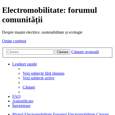
Electromobilitate: forumul
comunității
Despre mașini electrice, sustenabilitate și ecologie
Omite conţinut
Căutare avansată
Căutare
Legături rapide
Vezi subiecte fără răspuns
Vezi subiecte active
Căutare
FAQ
Autentificare
Înregistrare
Blogul Electromobilitate
Forumul Electromobilitate
Căutare