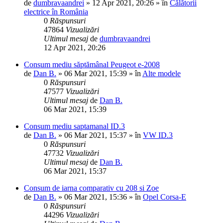
de
dumbravaandrei
»
12 Apr 2021, 20:26
» în
Călătorii
electrice în România
0
Răspunsuri
47864
Vizualizări
Ultimul mesaj
de
dumbravaandrei
12 Apr 2021, 20:26
Consum mediu săptămânal Peugeot e-2008
de
Dan B.
»
06 Mar 2021, 15:39
» în
Alte modele
0
Răspunsuri
47577
Vizualizări
Ultimul mesaj
de
Dan B.
06 Mar 2021, 15:39
Consum mediu saptamanal ID.3
de
Dan B.
»
06 Mar 2021, 15:37
» în
VW ID.3
0
Răspunsuri
47732
Vizualizări
Ultimul mesaj
de
Dan B.
06 Mar 2021, 15:37
Consum de iarna comparativ cu 208 si Zoe
de
Dan B.
»
06 Mar 2021, 15:36
» în
Opel Corsa-E
0
Răspunsuri
44296
Vizualizări