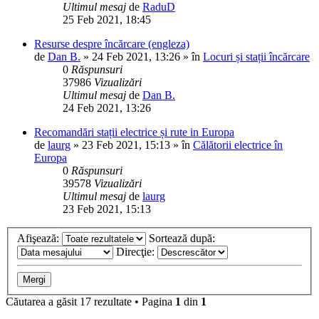
Ultimul mesaj
de
RaduD
25 Feb 2021, 18:45
Resurse despre încărcare (engleza)
de
Dan B.
»
24 Feb 2021, 13:26
» în
Locuri și stații încărcare
0
Răspunsuri
37986
Vizualizări
Ultimul mesaj
de
Dan B.
24 Feb 2021, 13:26
Recomandări stații electrice și rute in Europa
de
laurg
»
23 Feb 2021, 15:13
» în
Călătorii electrice în
Europa
0
Răspunsuri
39578
Vizualizări
Ultimul mesaj
de
laurg
23 Feb 2021, 15:13
Afişează:
Sortează după:
Direcţie:
Căutarea a găsit 17 rezultate • Pagina
1
din
1