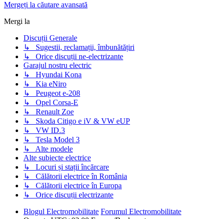
Mergeți la căutare avansată
Mergi la
Discuții Generale
↳ Sugestii, reclamații, îmbunătățiri
↳ Orice discuții ne-electrizante
Garajul nostru electric
↳ Hyundai Kona
↳ Kia eNiro
↳ Peugeot e-208
↳ Opel Corsa-E
↳ Renault Zoe
↳ Skoda Citigo e iV & VW eUP
↳ VW ID.3
↳ Tesla Model 3
↳ Alte modele
Alte subiecte electrice
↳ Locuri și stații încărcare
↳ Călătorii electrice în România
↳ Călătorii electrice în Europa
↳ Orice discuții electrizante
Blogul Electromobilitate
Forumul Electromobilitate