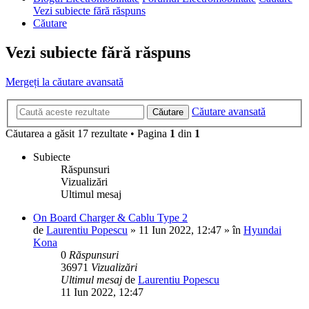
Vezi subiecte fără răspuns
Căutare
Vezi subiecte fără răspuns
Mergeți la căutare avansată
Căutare avansată
Căutare
Căutarea a găsit 17 rezultate • Pagina
1
din
1
Subiecte
Răspunsuri
Vizualizări
Ultimul mesaj
On Board Charger & Cablu Type 2
de
Laurentiu Popescu
»
11 Iun 2022, 12:47
» în
Hyundai
Kona
0
Răspunsuri
36971
Vizualizări
Ultimul mesaj
de
Laurentiu Popescu
11 Iun 2022, 12:47