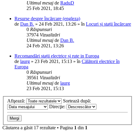
Ultimul mesaj
de
RaduD
25 Feb 2021, 18:45
Resurse despre încărcare (engleza)
de
Dan B.
»
24 Feb 2021, 13:26
» în
Locuri și stații încărcare
0
Răspunsuri
37974
Vizualizări
Ultimul mesaj
de
Dan B.
24 Feb 2021, 13:26
Recomandări stații electrice și rute in Europa
de
laurg
»
23 Feb 2021, 15:13
» în
Călătorii electrice în
Europa
0
Răspunsuri
39561
Vizualizări
Ultimul mesaj
de
laurg
23 Feb 2021, 15:13
Afişează:
Sortează după:
Direcţie:
Căutarea a găsit 17 rezultate • Pagina
1
din
1