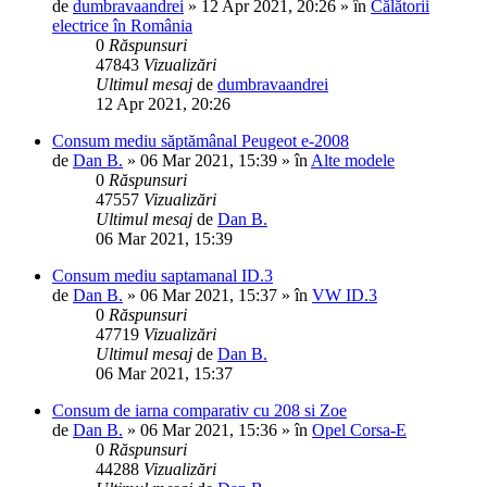
de
dumbravaandrei
»
12 Apr 2021, 20:26
» în
Călătorii
electrice în România
0
Răspunsuri
47843
Vizualizări
Ultimul mesaj
de
dumbravaandrei
12 Apr 2021, 20:26
Consum mediu săptămânal Peugeot e-2008
de
Dan B.
»
06 Mar 2021, 15:39
» în
Alte modele
0
Răspunsuri
47557
Vizualizări
Ultimul mesaj
de
Dan B.
06 Mar 2021, 15:39
Consum mediu saptamanal ID.3
de
Dan B.
»
06 Mar 2021, 15:37
» în
VW ID.3
0
Răspunsuri
47719
Vizualizări
Ultimul mesaj
de
Dan B.
06 Mar 2021, 15:37
Consum de iarna comparativ cu 208 si Zoe
de
Dan B.
»
06 Mar 2021, 15:36
» în
Opel Corsa-E
0
Răspunsuri
44288
Vizualizări