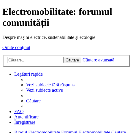
Electromobilitate: forumul
comunității
Despre mașini electrice, sustenabilitate și ecologie
Omite conţinut
Căutare avansată
Căutare
Legături rapide
Vezi subiecte fără răspuns
Vezi subiecte active
Căutare
FAQ
Autentificare
Înregistrare
Blogul Electromobilitate
Forumul Electromobilitate
Căutare