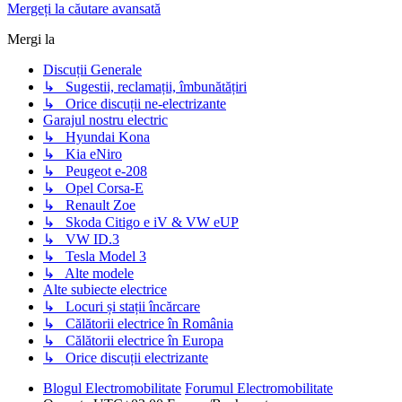
Mergeți la căutare avansată
Mergi la
Discuții Generale
↳ Sugestii, reclamații, îmbunătățiri
↳ Orice discuții ne-electrizante
Garajul nostru electric
↳ Hyundai Kona
↳ Kia eNiro
↳ Peugeot e-208
↳ Opel Corsa-E
↳ Renault Zoe
↳ Skoda Citigo e iV & VW eUP
↳ VW ID.3
↳ Tesla Model 3
↳ Alte modele
Alte subiecte electrice
↳ Locuri și stații încărcare
↳ Călătorii electrice în România
↳ Călătorii electrice în Europa
↳ Orice discuții electrizante
Blogul Electromobilitate
Forumul Electromobilitate