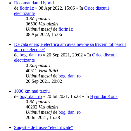
Recomandare Hybrid
de
florin1z
»
08 Apr 2022, 15:06
» în
Orice discuții
electrizante
0
Răspunsuri
36590
Vizualizări
Ultimul mesaj
de
florin1z
08 Apr 2022, 15:06
De cata energie electrica am avea nevoie sa trecem tot parcul
auto pe elecrice?
de
bog_dan_ro
»
20 Sep 2021, 20:02
» în
Orice discuții
electrizante
0
Răspunsuri
40511
Vizualizări
Ultimul mesaj
de
bog_dan_ro
20 Sep 2021, 20:02
1000 km mai tarziu
de
bog_dan_ro
»
20 Iul 2021, 15:28
» în
Hyundai Kona
0
Răspunsuri
40202
Vizualizări
Ultimul mesaj
de
bog_dan_ro
20 Iul 2021, 15:28
Sugestie de trasee "electrificate"