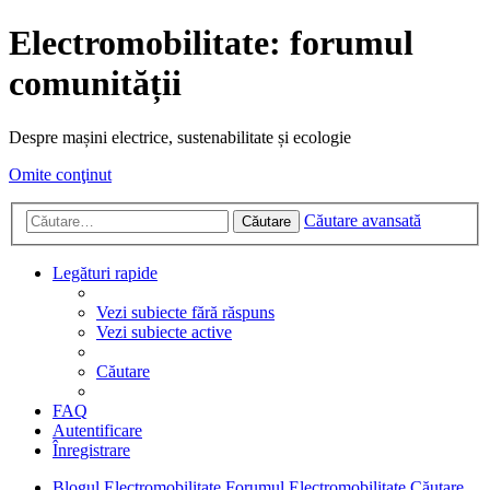
Electromobilitate: forumul
comunității
Despre mașini electrice, sustenabilitate și ecologie
Omite conţinut
Căutare avansată
Căutare
Legături rapide
Vezi subiecte fără răspuns
Vezi subiecte active
Căutare
FAQ
Autentificare
Înregistrare
Blogul Electromobilitate
Forumul Electromobilitate
Căutare