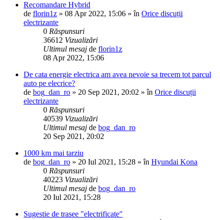
Recomandare Hybrid
de
florin1z
»
08 Apr 2022, 15:06
» în
Orice discuții
electrizante
0
Răspunsuri
36612
Vizualizări
Ultimul mesaj
de
florin1z
08 Apr 2022, 15:06
De cata energie electrica am avea nevoie sa trecem tot parcul
auto pe elecrice?
de
bog_dan_ro
»
20 Sep 2021, 20:02
» în
Orice discuții
electrizante
0
Răspunsuri
40539
Vizualizări
Ultimul mesaj
de
bog_dan_ro
20 Sep 2021, 20:02
1000 km mai tarziu
de
bog_dan_ro
»
20 Iul 2021, 15:28
» în
Hyundai Kona
0
Răspunsuri
40223
Vizualizări
Ultimul mesaj
de
bog_dan_ro
20 Iul 2021, 15:28
Sugestie de trasee "electrificate"