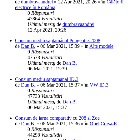
de
dumbravaandrei
»
12 Apr 2021, 20:26
» în
Călătorii
electrice în România
0
Răspunsuri
47864
Vizualizări
Ultimul mesaj
de
dumbravaandrei
12 Apr 2021, 20:26
Consum mediu săptămânal Peugeot e-2008
de
Dan B.
»
06 Mar 2021, 15:39
» în
Alte modele
0
Răspunsuri
47578
Vizualizări
Ultimul mesaj
de
Dan B.
06 Mar 2021, 15:39
Consum mediu saptamanal ID.3
de
Dan B.
»
06 Mar 2021, 15:37
» în
VW ID.3
0
Răspunsuri
47733
Vizualizări
Ultimul mesaj
de
Dan B.
06 Mar 2021, 15:37
Consum de iarna comparativ cu 208 si Zoe
de
Dan B.
»
06 Mar 2021, 15:36
» în
Opel Corsa-E
0
Răspunsuri
44298
Vizualizări