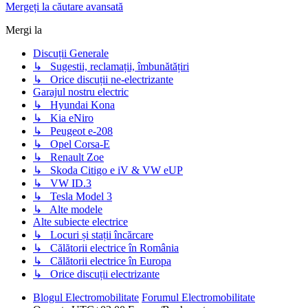
Mergeți la căutare avansată
Mergi la
Discuții Generale
↳ Sugestii, reclamații, îmbunătățiri
↳ Orice discuții ne-electrizante
Garajul nostru electric
↳ Hyundai Kona
↳ Kia eNiro
↳ Peugeot e-208
↳ Opel Corsa-E
↳ Renault Zoe
↳ Skoda Citigo e iV & VW eUP
↳ VW ID.3
↳ Tesla Model 3
↳ Alte modele
Alte subiecte electrice
↳ Locuri și stații încărcare
↳ Călătorii electrice în România
↳ Călătorii electrice în Europa
↳ Orice discuții electrizante
Blogul Electromobilitate
Forumul Electromobilitate