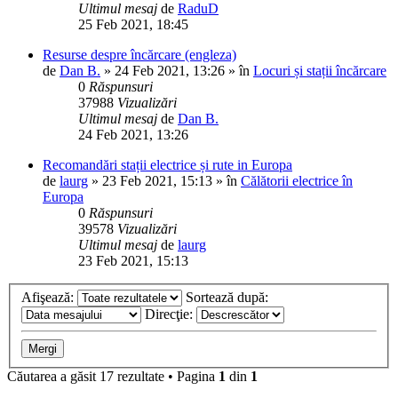
Ultimul mesaj
de
RaduD
25 Feb 2021, 18:45
Resurse despre încărcare (engleza)
de
Dan B.
»
24 Feb 2021, 13:26
» în
Locuri și stații încărcare
0
Răspunsuri
37988
Vizualizări
Ultimul mesaj
de
Dan B.
24 Feb 2021, 13:26
Recomandări stații electrice și rute in Europa
de
laurg
»
23 Feb 2021, 15:13
» în
Călătorii electrice în
Europa
0
Răspunsuri
39578
Vizualizări
Ultimul mesaj
de
laurg
23 Feb 2021, 15:13
Afişează:
Sortează după:
Direcţie:
Căutarea a găsit 17 rezultate • Pagina
1
din
1