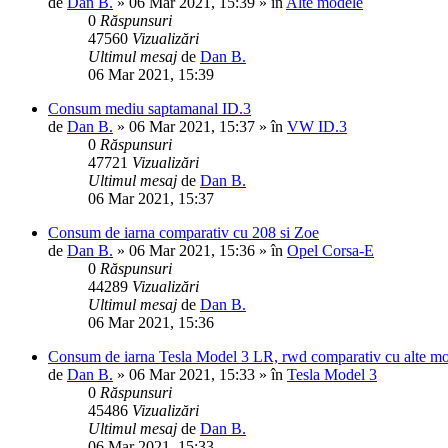
de
Dan B.
»
06 Mar 2021, 15:39
» în
Alte modele
0
Răspunsuri
47560
Vizualizări
Ultimul mesaj
de
Dan B.
06 Mar 2021, 15:39
Consum mediu saptamanal ID.3
de
Dan B.
»
06 Mar 2021, 15:37
» în
VW ID.3
0
Răspunsuri
47721
Vizualizări
Ultimul mesaj
de
Dan B.
06 Mar 2021, 15:37
Consum de iarna comparativ cu 208 si Zoe
de
Dan B.
»
06 Mar 2021, 15:36
» în
Opel Corsa-E
0
Răspunsuri
44289
Vizualizări
Ultimul mesaj
de
Dan B.
06 Mar 2021, 15:36
Consum de iarna Tesla Model 3 LR, rwd comparativ cu alte m
de
Dan B.
»
06 Mar 2021, 15:33
» în
Tesla Model 3
0
Răspunsuri
45486
Vizualizări
Ultimul mesaj
de
Dan B.
06 Mar 2021, 15:33