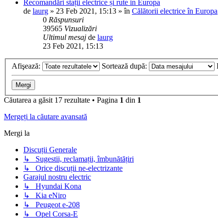
Recomandări stații electrice și rute in Europa
de
laurg
»
23 Feb 2021, 15:13
» în
Călătorii electrice în Europa
0
Răspunsuri
39565
Vizualizări
Ultimul mesaj
de
laurg
23 Feb 2021, 15:13
Afişează:
Sortează după:
Căutarea a găsit 17 rezultate • Pagina
1
din
1
Mergeți la căutare avansată
Mergi la
Discuții Generale
↳ Sugestii, reclamații, îmbunătățiri
↳ Orice discuții ne-electrizante
Garajul nostru electric
↳ Hyundai Kona
↳ Kia eNiro
↳ Peugeot e-208
↳ Opel Corsa-E