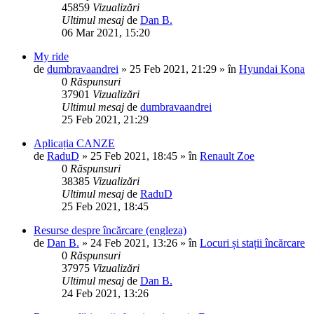
45859
Vizualizări
Ultimul mesaj
de
Dan B.
06 Mar 2021, 15:20
My ride
de
dumbravaandrei
»
25 Feb 2021, 21:29
» în
Hyundai Kona
0
Răspunsuri
37901
Vizualizări
Ultimul mesaj
de
dumbravaandrei
25 Feb 2021, 21:29
Aplicația CANZE
de
RaduD
»
25 Feb 2021, 18:45
» în
Renault Zoe
0
Răspunsuri
38385
Vizualizări
Ultimul mesaj
de
RaduD
25 Feb 2021, 18:45
Resurse despre încărcare (engleza)
de
Dan B.
»
24 Feb 2021, 13:26
» în
Locuri și stații încărcare
0
Răspunsuri
37975
Vizualizări
Ultimul mesaj
de
Dan B.
24 Feb 2021, 13:26