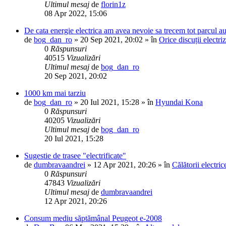
Ultimul mesaj
de
florin1z
08 Apr 2022, 15:06
De cata energie electrica am avea nevoie sa trecem tot parcul au
de
bog_dan_ro
»
20 Sep 2021, 20:02
» în
Orice discuții electri
0
Răspunsuri
40515
Vizualizări
Ultimul mesaj
de
bog_dan_ro
20 Sep 2021, 20:02
1000 km mai tarziu
de
bog_dan_ro
»
20 Iul 2021, 15:28
» în
Hyundai Kona
0
Răspunsuri
40205
Vizualizări
Ultimul mesaj
de
bog_dan_ro
20 Iul 2021, 15:28
Sugestie de trasee "electrificate"
de
dumbravaandrei
»
12 Apr 2021, 20:26
» în
Călătorii electri
0
Răspunsuri
47843
Vizualizări
Ultimul mesaj
de
dumbravaandrei
12 Apr 2021, 20:26
Consum mediu săptămânal Peugeot e-2008