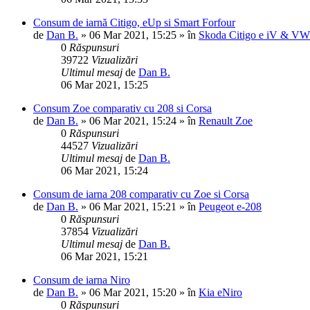
Consum de iarnă Citigo, eUp si Smart Forfour
de
Dan B.
»
06 Mar 2021, 15:25
» în
Skoda Citigo e iV & V
0
Răspunsuri
39722
Vizualizări
Ultimul mesaj
de
Dan B.
06 Mar 2021, 15:25
Consum Zoe comparativ cu 208 si Corsa
de
Dan B.
»
06 Mar 2021, 15:24
» în
Renault Zoe
0
Răspunsuri
44527
Vizualizări
Ultimul mesaj
de
Dan B.
06 Mar 2021, 15:24
Consum de iarna 208 comparativ cu Zoe si Corsa
de
Dan B.
»
06 Mar 2021, 15:21
» în
Peugeot e-208
0
Răspunsuri
37854
Vizualizări
Ultimul mesaj
de
Dan B.
06 Mar 2021, 15:21
Consum de iarna Niro
de
Dan B.
»
06 Mar 2021, 15:20
» în
Kia eNiro
0
Răspunsuri