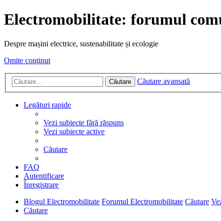
Electromobilitate: forumul comu
Despre mașini electrice, sustenabilitate și ecologie
Omite conţinut
Căutare avansată
Căutare
Legături rapide
Vezi subiecte fără răspuns
Vezi subiecte active
Căutare
FAQ
Autentificare
Înregistrare
Blogul Electromobilitate
Forumul Electromobilitate
Căutare
Vez
Căutare