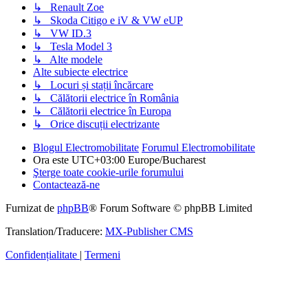
↳ Renault Zoe
↳ Skoda Citigo e iV & VW eUP
↳ VW ID.3
↳ Tesla Model 3
↳ Alte modele
Alte subiecte electrice
↳ Locuri și stații încărcare
↳ Călătorii electrice în România
↳ Călătorii electrice în Europa
↳ Orice discuții electrizante
Blogul Electromobilitate
Forumul Electromobilitate
Ora este UTC+03:00 Europe/Bucharest
Şterge toate cookie-urile forumului
Contactează-ne
Furnizat de
phpBB
® Forum Software © phpBB Limited
Translation/Traducere:
MX-Publisher CMS
Confidențialitate
|
Termeni