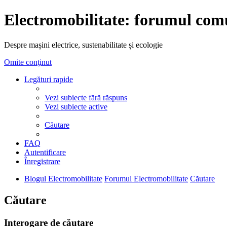
Electromobilitate: forumul comu
Despre mașini electrice, sustenabilitate și ecologie
Omite conţinut
Legături rapide
Vezi subiecte fără răspuns
Vezi subiecte active
Căutare
FAQ
Autentificare
Înregistrare
Blogul Electromobilitate
Forumul Electromobilitate
Căutare
Căutare
Interogare de căutare