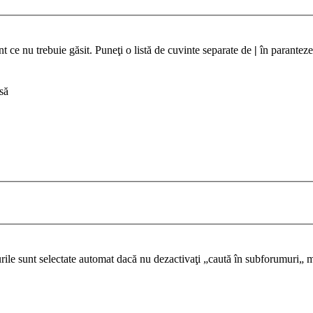
t ce nu trebuie găsit. Puneţi o listă de cuvinte separate de
|
în paranteze
să
urile sunt selectate automat dacă nu dezactivaţi „caută în subforumuri„ m