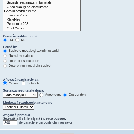
Caută în subforumuri:
Da
Nu
Caută în:
Subiecte mesaje şi textul mesajului
Numai mesaj text
Doar titlul subiectelor
Doar primul mesaj din subiect
Afişează rezultatele ca:
Mesaje
Subiecte
Sortează rezultatele după:
Ascendent
Descendent
Limitează rezultatele anterioare:
Afişează primele:
Setează la 0 să fie afişată întreaga postare.
de caractere din conţinutul mesajelor