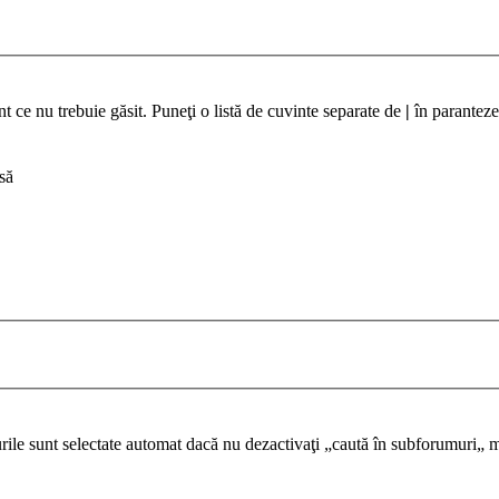
t ce nu trebuie găsit. Puneţi o listă de cuvinte separate de
|
în paranteze
să
urile sunt selectate automat dacă nu dezactivaţi „caută în subforumuri„ m