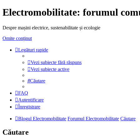
Electromobilitate: forumul comu
Despre mașini electrice, sustenabilitate și ecologie
Omite conţinut
Legături rapide
Vezi subiecte fără răspuns
Vezi subiecte active
Căutare
FAQ
Autentificare
Înregistrare
Blogul Electromobilitate
Forumul Electromobilitate
Căutare
Căutare