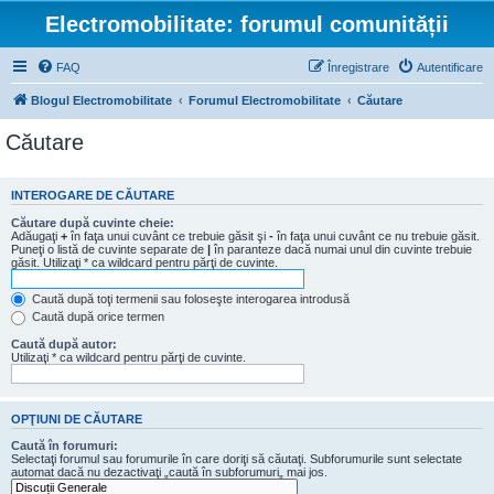
Electromobilitate: forumul comunității
FAQ
Înregistrare
Autentificare
Blogul Electromobilitate
Forumul Electromobilitate
Căutare
Căutare
INTEROGARE DE CĂUTARE
Căutare după cuvinte cheie:
Adăugaţi
+
în faţa unui cuvânt ce trebuie găsit şi
-
în faţa unui cuvânt ce nu trebuie găsit.
Puneţi o listă de cuvinte separate de
|
în paranteze dacă numai unul din cuvinte trebuie
găsit. Utilizaţi * ca wildcard pentru părţi de cuvinte.
Caută după toţi termenii sau foloseşte interogarea introdusă
Caută după orice termen
Caută după autor:
Utilizaţi * ca wildcard pentru părţi de cuvinte.
OPŢIUNI DE CĂUTARE
Caută în forumuri:
Selectaţi forumul sau forumurile în care doriţi să căutaţi. Subforumurile sunt selectate
automat dacă nu dezactivaţi „caută în subforumuri„ mai jos.