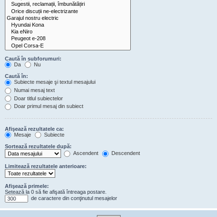
Caută în subforumuri:
Da
Nu
Caută în:
Subiecte mesaje şi textul mesajului
Numai mesaj text
Doar titlul subiectelor
Doar primul mesaj din subiect
Afişează rezultatele ca:
Mesaje
Subiecte
Sortează rezultatele după:
Ascendent
Descendent
Limitează rezultatele anterioare:
Afişează primele:
Setează la 0 să fie afişată întreaga postare.
de caractere din conţinutul mesajelor