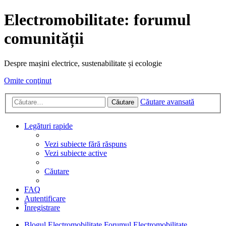
Electromobilitate: forumul
comunității
Despre mașini electrice, sustenabilitate și ecologie
Omite conţinut
Căutare avansată
Căutare
Legături rapide
Vezi subiecte fără răspuns
Vezi subiecte active
Căutare
FAQ
Autentificare
Înregistrare
Blogul Electromobilitate
Forumul Electromobilitate