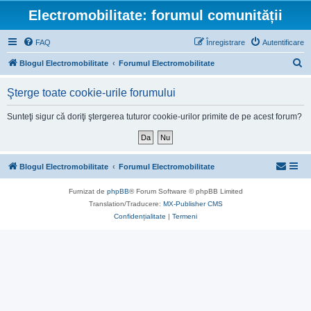
Electromobilitate: forumul comunității
FAQ
Înregistrare
Autentificare
C
Blogul Electromobilitate
Forumul Electromobilitate
ă
Şterge toate cookie-urile forumului
u
t
Sunteţi sigur că doriţi ştergerea tuturor cookie-urilor primite de pe acest forum?
a
r
e
Blogul Electromobilitate
Forumul Electromobilitate
Furnizat de
phpBB
® Forum Software © phpBB Limited
Translation/Traducere:
MX-Publisher CMS
Confidențialitate
|
Termeni