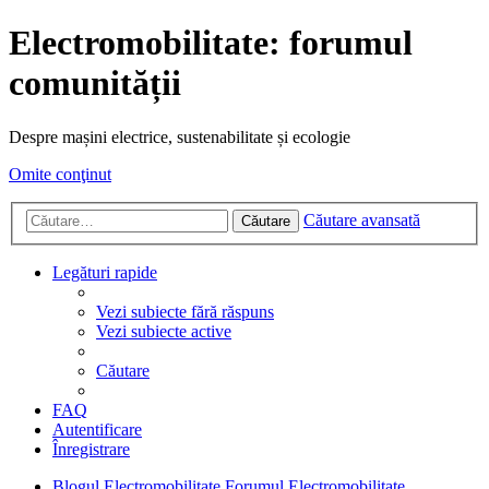
Electromobilitate: forumul
comunității
Despre mașini electrice, sustenabilitate și ecologie
Omite conţinut
Căutare avansată
Căutare
Legături rapide
Vezi subiecte fără răspuns
Vezi subiecte active
Căutare
FAQ
Autentificare
Înregistrare
Blogul Electromobilitate
Forumul Electromobilitate