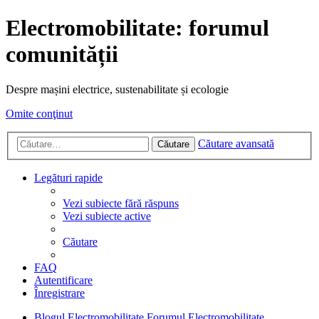
Electromobilitate: forumul
comunității
Despre mașini electrice, sustenabilitate și ecologie
Omite conţinut
Căutare avansată
Căutare
Legături rapide
Vezi subiecte fără răspuns
Vezi subiecte active
Căutare
FAQ
Autentificare
Înregistrare
Blogul Electromobilitate
Forumul Electromobilitate