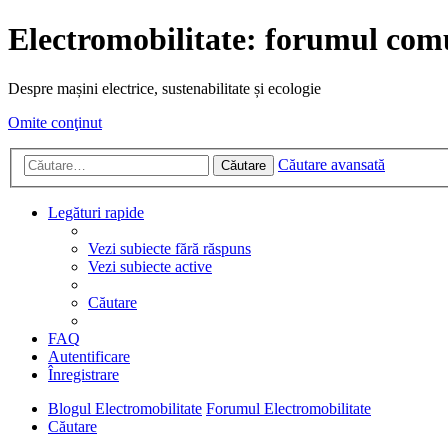
Electromobilitate: forumul comu
Despre mașini electrice, sustenabilitate și ecologie
Omite conţinut
Căutare avansată
Căutare
Legături rapide
Vezi subiecte fără răspuns
Vezi subiecte active
Căutare
FAQ
Autentificare
Înregistrare
Blogul Electromobilitate
Forumul Electromobilitate
Căutare