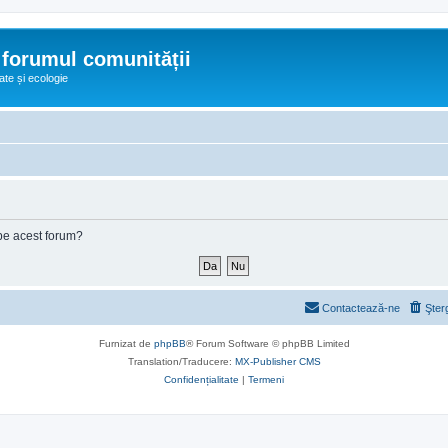
 forumul comunității
ate și ecologie
e pe acest forum?
Contactează-ne
Şter
Furnizat de
phpBB
® Forum Software © phpBB Limited
Translation/Traducere:
MX-Publisher CMS
Confidențialitate
|
Termeni