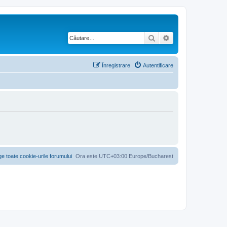
Căutare
Căutare avansată
Înregistrare
Autentificare
ge toate cookie-urile forumului
Ora este UTC+03:00 Europe/Bucharest