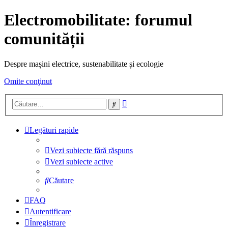
Electromobilitate: forumul
comunității
Despre mașini electrice, sustenabilitate și ecologie
Omite conţinut
Căutare
Căutare
avansată
Legături rapide
Vezi subiecte fără răspuns
Vezi subiecte active
Căutare
FAQ
Autentificare
Înregistrare