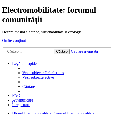
Electromobilitate: forumul
comunității
Despre mașini electrice, sustenabilitate și ecologie
Omite conţinut
Căutare avansată
Căutare
Legături rapide
Vezi subiecte fără răspuns
Vezi subiecte active
Căutare
FAQ
Autentificare
Înregistrare
Blogul Electromobilitate
Forumul Electromobilitate