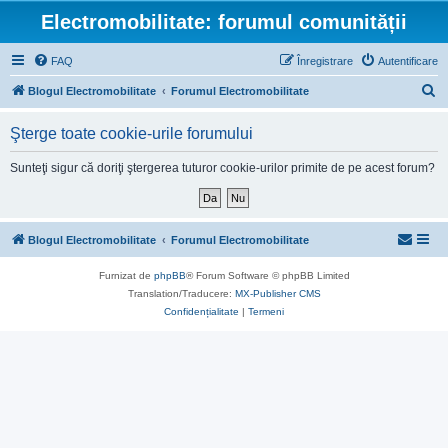
Electromobilitate: forumul comunității
FAQ
Înregistrare
Autentificare
C
Blogul Electromobilitate
Forumul Electromobilitate
ă
Şterge toate cookie-urile forumului
u
t
Sunteţi sigur că doriţi ştergerea tuturor cookie-urilor primite de pe acest forum?
a
r
e
Blogul Electromobilitate
Forumul Electromobilitate
Furnizat de
phpBB
® Forum Software © phpBB Limited
Translation/Traducere:
MX-Publisher CMS
Confidențialitate
|
Termeni