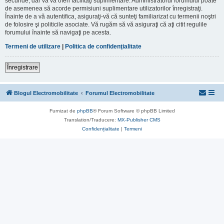
secunde, dar vă va oferi facilităţi suplimentare. Administratorul forumului poate
de asemenea să acorde permisiuni suplimentare utilizatorilor înregistraţi.
Înainte de a vă autentifica, asiguraţi-vă că sunteţi familiarizat cu termenii noştri
de folosire şi politicile asociate. Vă rugăm să vă asiguraţi că aţi citit regulile
forumului înainte să navigaţi pe acesta.
Termeni de utilizare
|
Politica de confidenţialitate
Înregistrare
Blogul Electromobilitate
Forumul Electromobilitate
Furnizat de
phpBB
® Forum Software © phpBB Limited
Translation/Traducere:
MX-Publisher CMS
Confidențialitate
|
Termeni