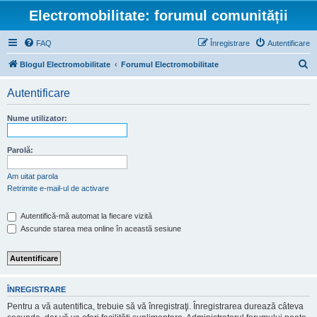
Electromobilitate: forumul comunității
FAQ
Înregistrare
Autentificare
C
Blogul Electromobilitate
Forumul Electromobilitate
ă
Autentificare
u
t
Nume utilizator:
a
r
Parolă:
e
Am uitat parola
Retrimite e-mail-ul de activare
Autentifică-mă automat la fiecare vizită
Ascunde starea mea online în această sesiune
ÎNREGISTRARE
Pentru a vă autentifica, trebuie să vă înregistraţi. Înregistrarea durează câteva