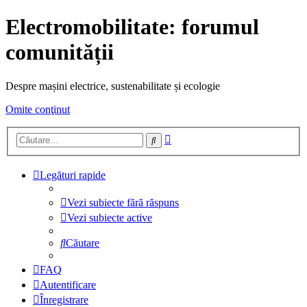
Electromobilitate: forumul
comunității
Despre mașini electrice, sustenabilitate și ecologie
Omite conţinut
Căutare
Căutare
avansată
Legături rapide
Vezi subiecte fără răspuns
Vezi subiecte active
Căutare
FAQ
Autentificare
Înregistrare