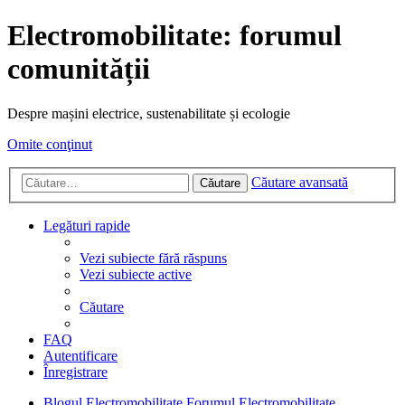
Electromobilitate: forumul
comunității
Despre mașini electrice, sustenabilitate și ecologie
Omite conţinut
Căutare avansată
Căutare
Legături rapide
Vezi subiecte fără răspuns
Vezi subiecte active
Căutare
FAQ
Autentificare
Înregistrare
Blogul Electromobilitate
Forumul Electromobilitate