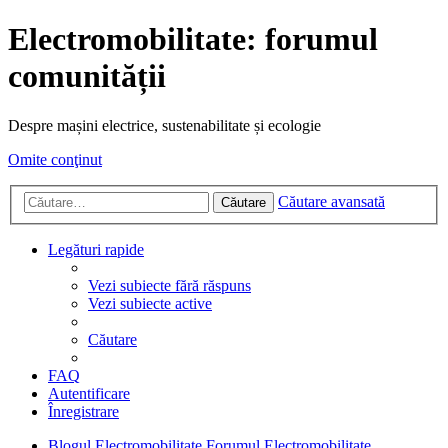
Electromobilitate: forumul
comunității
Despre mașini electrice, sustenabilitate și ecologie
Omite conţinut
Căutare avansată
Căutare
Legături rapide
Vezi subiecte fără răspuns
Vezi subiecte active
Căutare
FAQ
Autentificare
Înregistrare
Blogul Electromobilitate
Forumul Electromobilitate