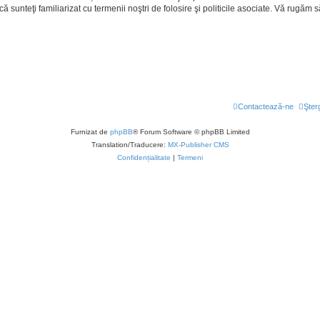
ă că sunteţi familiarizat cu termenii noştri de folosire şi politicile asociate. Vă rugăm 
Contactează-ne
Şter
Furnizat de
phpBB
® Forum Software © phpBB Limited
Translation/Traducere:
MX-Publisher CMS
Confidențialitate
|
Termeni