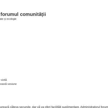
 forumul comunității
ate și ecologie
vizită
ceastă sesiune
ea durează câteva secunde, dar vă va oferi facilităţi suplimentare. Administratorul 