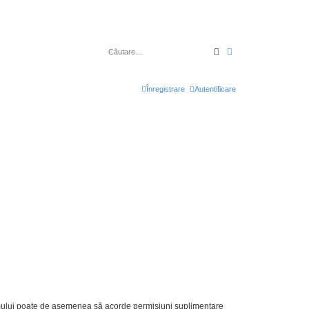
Căutare
Căutare avansată
Înregistrare
Autentificare
forumului poate de asemenea să acorde permisiuni suplimentare