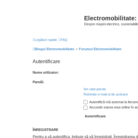
Electromobilitate:
Despre mașini electrice, sustenabilit
Legături rapide
FAQ
Blogul Electromobilitate
Forumul Electromobilitate
Autentificare
Nume utilizator:
Parolă:
Am uitat parola
Retrimite e-mail-ul de activare
Autentifică-mă automat la fiecare 
Ascunde starea mea online în a
ÎNREGISTRARE
Pentru a vă autentifica, trebuie să vă înregistraţi. Înregistrar