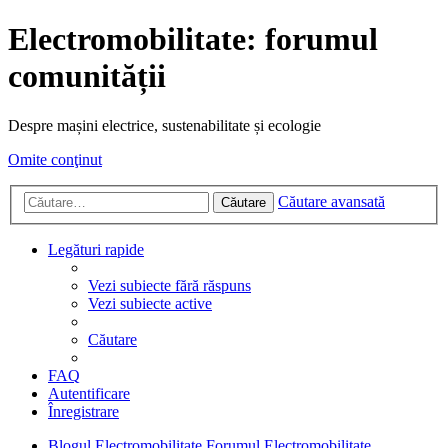
Electromobilitate: forumul
comunității
Despre mașini electrice, sustenabilitate și ecologie
Omite conţinut
Căutare avansată
Căutare
Legături rapide
Vezi subiecte fără răspuns
Vezi subiecte active
Căutare
FAQ
Autentificare
Înregistrare
Blogul Electromobilitate
Forumul Electromobilitate